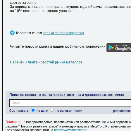
соответственно.
За период с января по февраль текущего года объемы поставок составил
на 10% ниже прошлогоднего уровня.
Телеграм-канал
https://t.me/metaltorgnews
Читайте новости рынка в нашем мобильном приложении
Перейти к ленте новостей рынка металлов
Поиск по новостям рынка черных, цветных и драгоценных металлов
Сортировать
по дате
по релевантности
расширенн
Внимание!!!
Воспроизведение, перепечатка или распространение иным образом 
разделе "Новости рынка металлов" и имеющих подпись MetalTorg.Ru, возможна то
(без редиректа) гиперссылки на
https://www.metaltorg.ru
.