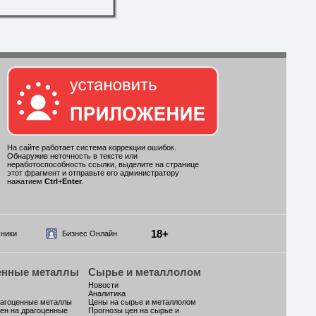
На сайте работает система коррекции ошибок.
Обнаружив неточность в тексте или
неработоспособность ссылки, выделите на странице
этот фрагмент и отправьте его администратору
нажатием
Ctrl
+
Enter
.
18+
ники
Бизнес Онлайн
енные металлы
Сырье и металлолом
Новости
Аналитика
рагоценные металлы
Цены на сырье и металлолом
ен на драгоценные
Прогнозы цен на сырье и