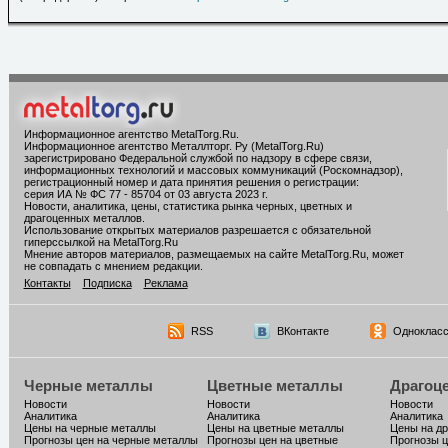
Информационное агентство MetalTorg.Ru
.
Информационное агентство Металлторг. Ру (MetalTorg.Ru)
зарегистрировано Федеральной службой по надзору в сфере связи,
информационных технологий и массовых коммуникаций (Роскомнадзор),
регистрационный номер и дата принятия решения о регистрации:
серия ИА № ФС 77 - 85704 от 03 августа 2023 г.
Новости, аналитика, цены, статистика рынка черных, цветных и
драгоценных металлов.
Использование открытых материалов разрешается с обязательной
гиперссылкой на MetalTorg.Ru
Мнение авторов материалов, размещаемых на сайте MetalTorg.Ru, может
не совпадать с мнением редакции.
Контакты
Подписка
Реклама
RSS
ВКонтакте
Однокласс
Черные металлы
Цветные металлы
Драгоц
Новости
Новости
Новости
Аналитика
Аналитика
Аналитика
Цены на черные металлы
Цены на цветные металлы
Цены на д
Прогнозы цен на черные металлы
Прогнозы цен на цветные
Прогнозы ц