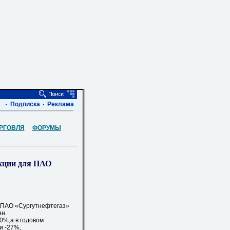
Подписка
Реклама
РГОВЛЯ
ФОРУМЫ
укции для ПАО
уб ПАО «Сургутнефтегаз»
нн.
%,а в годовом
и -27%,