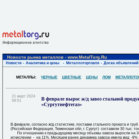
Новости рынка металлов - www.MetalTorg.Ru
Новости
Аналитика и цены
Металлоторговля
Доска объявлений
МЕТАЛЛЫ:
ЧЕРНЫЕ
ЦВЕТНЫЕ
ЦЕНЫ
ЛОМ
МЕТАЛЛОТО
21 март 2024
В феврале вырос ж/д завоз стальной прод
09:51
«Сургутнефтегаз»
В феврале, согласно ж/д статистике, поставки стального проката и тр
(Российская Федерация, Тюменская обл, г. Сургут) составили 30 тыс. то
По отношению к предыдущему месяцу объемы завоза выросли на 30
исчислении - на 11%. Месяцем ранее динамика завоза имела вид: -9% 