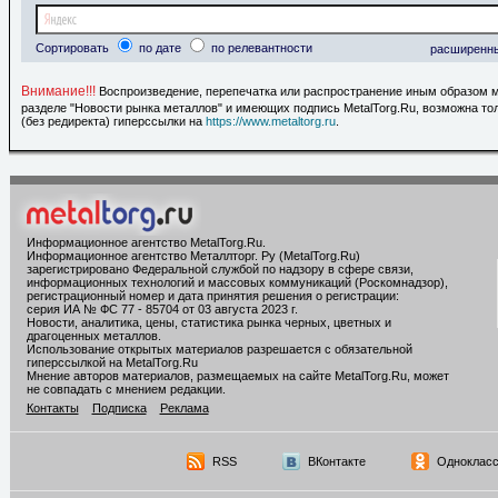
Сортировать
по дате
по релевантности
расширенн
Внимание!!!
Воспроизведение, перепечатка или распространение иным образом 
разделе "Новости рынка металлов" и имеющих подпись MetalTorg.Ru, возможна то
(без редиректа) гиперссылки на
https://www.metaltorg.ru
.
Информационное агентство MetalTorg.Ru
.
Информационное агентство Металлторг. Ру (MetalTorg.Ru)
зарегистрировано Федеральной службой по надзору в сфере связи,
информационных технологий и массовых коммуникаций (Роскомнадзор),
регистрационный номер и дата принятия решения о регистрации:
серия ИА № ФС 77 - 85704 от 03 августа 2023 г.
Новости, аналитика, цены, статистика рынка черных, цветных и
драгоценных металлов.
Использование открытых материалов разрешается с обязательной
гиперссылкой на MetalTorg.Ru
Мнение авторов материалов, размещаемых на сайте MetalTorg.Ru, может
не совпадать с мнением редакции.
Контакты
Подписка
Реклама
RSS
ВКонтакте
Однокласс