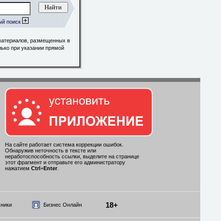
ый поиск
материалов, размещенных в
лько при указании прямой
На сайте работает система коррекции ошибок.
Обнаружив неточность в тексте или
неработоспособность ссылки, выделите на странице
этот фрагмент и отправьте его администратору
нажатием
Ctrl
+
Enter
.
18+
ники
Бизнес Онлайн