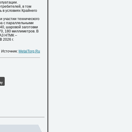
плуатации.
требителей, в том
ь в условиях Крайнего
 участии технического
ра с параллельными
 140, шаровой заготовки
70, 180 миллиметров. В
РАЗ НТМК –
 2026 г.
Источник:
MetalTorg.Ru