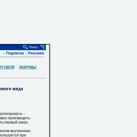
Подписка
Реклама
РГОВЛЯ
ФОРУМЫ
ового вида
аллопроката –
овое производить
ть первый заказ
лоном внутренних
пользуется при