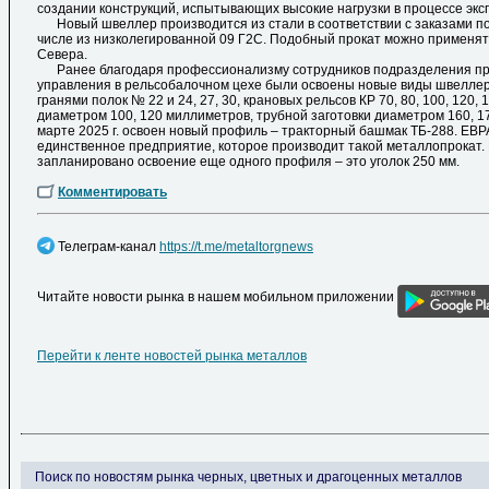
создании конструкций, испытывающих высокие нагрузки в процессе экс
Новый швеллер производится из стали в соответствии с заказами по
числе из низколегированной 09 Г2С. Подобный прокат можно применят
Севера.
Ранее благодаря профессионализму сотрудников подразделения при
управления в рельсобалочном цехе были освоены новые виды швелле
гранями полок № 22 и 24, 27, 30, крановых рельсов КР 70, 80, 100, 120,
диаметром 100, 120 миллиметров, трубной заготовки диаметром 160, 1
марте 2025 г. освоен новый профиль – тракторный башмак ТБ-288. ЕВ
единственное предприятие, которое производит такой металлопрокат. В
запланировано освоение еще одного профиля – это уголок 250 мм.
Комментировать
Телеграм-канал
https://t.me/metaltorgnews
Читайте новости рынка в нашем мобильном приложении
Перейти к ленте новостей рынка металлов
Поиск по новостям рынка черных, цветных и драгоценных металлов