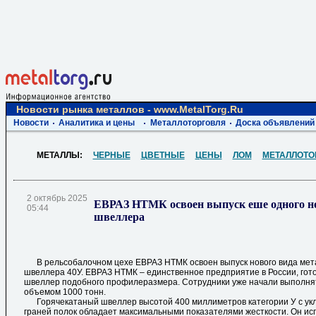
Новости рынка металлов - www.MetalTorg.Ru
Новости
Аналитика и цены
Металлоторговля
Доска объявлений
МЕТАЛЛЫ:
ЧЕРНЫЕ
ЦВЕТНЫЕ
ЦЕНЫ
ЛОМ
МЕТАЛЛОТО
2 октябрь 2025
ЕВРАЗ НТМК освоен выпуск еше одного н
05:44
швеллера
В рельсобалочном цехе ЕВРАЗ НТМК освоен выпуск нового вида мет
швеллера 40У. ЕВРАЗ НТМК – единственное предприятие в России, гот
швеллер подобного профилеразмера. Сотрудники уже начали выполня
объемом 1000 тонн.
Горячекатаный швеллер высотой 400 миллиметров категории У с ук
граней полок обладает максимальными показателями жесткости. Он ис