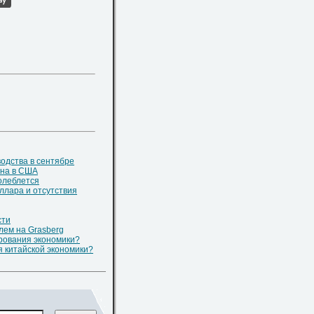
одства в сентябре
уна в США
олеблется
ллара и отсутствия
сти
лем на Grasberg
рования экономики?
 китайской экономики?