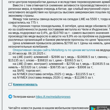
сети центров переработки данных и вследствие перевооружения армий
Вместе с тем отмечается снижение активности производственного се
регионах мира, в первую очередь в Китае, где слабый внутренний спро
негативного воздействия на процессы высоких американских пошлин п
экономику страны.
Между тем запасы свинца выросли на складах LME на 5500 т, тогда к
сократились на 775 т.
На утренних торгах понедельника, 6 октября, цена меди обновила 1
из-за озабоченности рынка поставками металла из Чили и Индонезии.
на медь подорожал на 0,4%, до $10760 за т - самого высокого значения 
производство меди выросло в августе на 9,9% из-за проблем на рудник
различных организаций и банков увеличили прогнозы по цене "красного
Цена алюминия превысила уровень $2700 за т. Цены на никель, цин
незначительные колебания.
Оперативная сводка сайта Metaltorg.ru по ценам металлов
на ведущи
11:44 моск.вр. 06.10.2025 г.:
на LME (cash): алюминий – $2696 за т, медь – $10606.5 за т, свинец – 
$15135 за т, олово – $36810 за т, цинк – $3063.5 за т;
на LME (3-мес. контракт): алюминий – $2700 за т, медь – $10635.5 за т
никель – $15320 за т, олово – $36735 за т, цинк – $3008 за т;
на ShFE: торгов нет;
на NYMEX (поставка октябрь 2025 г.): медь – $11155.5 за т;
на NYMEX (поставка январь 2026 г.): медь – $11199.5 за т.
Комментировать
Телеграм-канал
https://t.me/metaltorgnews
Читайте новости рынка в нашем мобильном приложении