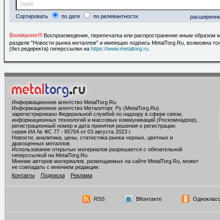
Сортировать
по дате
по релевантности
расширенн
Внимание!!!
Воспроизведение, перепечатка или распространение иным образом 
разделе "Новости рынка металлов" и имеющих подпись MetalTorg.Ru, возможна то
(без редиректа) гиперссылки на
https://www.metaltorg.ru
.
Информационное агентство MetalTorg.Ru
.
Информационное агентство Металлторг. Ру (MetalTorg.Ru)
зарегистрировано Федеральной службой по надзору в сфере связи,
информационных технологий и массовых коммуникаций (Роскомнадзор),
регистрационный номер и дата принятия решения о регистрации:
серия ИА № ФС 77 - 85704 от 03 августа 2023 г.
Новости, аналитика, цены, статистика рынка черных, цветных и
драгоценных металлов.
Использование открытых материалов разрешается с обязательной
гиперссылкой на MetalTorg.Ru
Мнение авторов материалов, размещаемых на сайте MetalTorg.Ru, может
не совпадать с мнением редакции.
Контакты
Подписка
Реклама
RSS
ВКонтакте
Однокласс