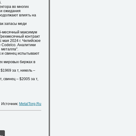
.
ктора во многих
с и ожидания
родолжают влиять на
ак запасы меди
6-месячный максимум
 Трехмесячный контракт
с мая 2024 г. Чилийское
е Codelco. Аналитики
 металла".
к и свинец испытывают
х мировых биржах в
$1969 за т, никель –
, свинец – $2005 за т,
Источник:
MetalTorg.Ru