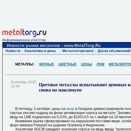
Новости рынка металлов - www.MetalTorg.Ru
Новости
Аналитика и цены
Металлоторговля
Доска объявлений
МЕТАЛЛЫ:
ЧЕРНЫЕ
ЦВЕТНЫЕ
ЦЕНЫ
ЛОМ
МЕТАЛЛОТО
6 октябрь 2025
Цветные металлы испытывают ценовые ко
11:44
снова на максимуме
В пятницу, 3 октября, цены на
медь
в Лондоне демонстрировали поз
третью сессию подряд на фоне активизации спроса на металл. Трехмес
медь на LME подорожал на 0,23%, до $10514,5 за т, выйдя на 16-месяч
Внимание рынка сфокусировано на нарушения поставки меди, особе
форс-мажора Freeport на руднике Grasberg в Индонезии.
Аналитики SGCIB ожидают усиления спроса на медь ввиду "зеленого"