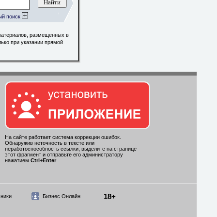
ый поиск
материалов, размещенных в
лько при указании прямой
На сайте работает система коррекции ошибок.
Обнаружив неточность в тексте или
неработоспособность ссылки, выделите на странице
этот фрагмент и отправьте его администратору
нажатием
Ctrl
+
Enter
.
18+
ники
Бизнес Онлайн