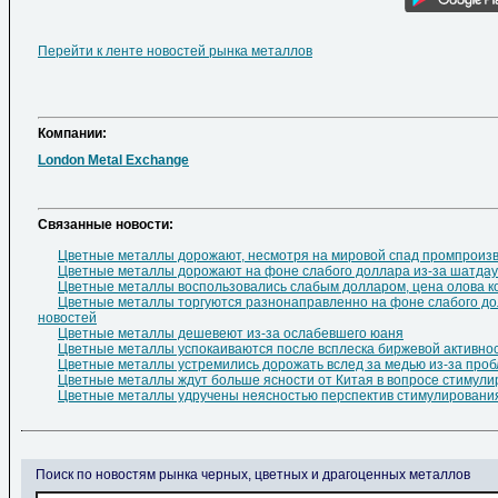
Перейти к ленте новостей рынка металлов
Компании:
London Metal Exchange
Cвязанные новости:
Цветные металлы дорожают, несмотря на мировой спад промпроизв
Цветные металлы дорожают на фоне слабого доллара из-за шатда
Цветные металлы воспользовались слабым долларом, цена олова к
Цветные металлы торгуются разнонаправленно на фоне слабого до
новостей
Цветные металлы дешевеют из-за ослабевшего юаня
Цветные металлы успокаиваются после всплеска биржевой активно
Цветные металлы устремились дорожать вслед за медью из-за проб
Цветные металлы ждут больше ясности от Китая в вопросе стимули
Цветные металлы удручены неясностью перспектив стимулирования
Поиск по новостям рынка черных, цветных и драгоценных металлов