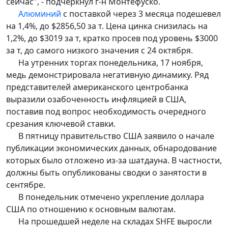
сейчас", - подчеркнул г-н Монтефуско.
Алюминий
с поставкой через 3 месяца подешевел
на 1,4%, до $2856,50 за т. Цена цинка снизилась на
1,2%, до $3019 за т, кратко просев под уровень $3000
за т, до самого низкого значения с 24 октября.
На утренних торгах понедельника, 17 ноября,
медь демонстрировала негативную динамику. Ряд
представителей американского центробанка
выразили озабоченность инфляцией в США,
поставив под вопрос необходимость очередного
срезания ключевой ставки.
В пятницу правительство США заявило о начале
публикации экономических данных, обнародование
которых было отложено из-за шатдауна. В частности,
должны быть опубликованы сводки о занятости в
сентябре.
В понедельник отмечено укрепление доллара
США по отношению к основным валютам.
На прошедшей неделе на складах SHFE выросли