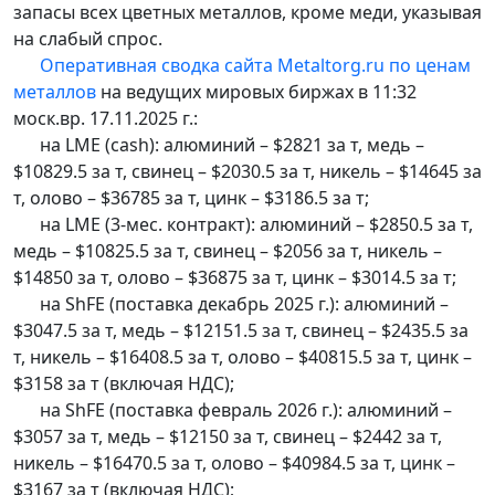
запасы всех цветных металлов, кроме меди, указывая
на слабый спрос.
Оперативная сводка сайта Metaltorg.ru по ценам
металлов
на ведущих мировых биржах в 11:32
моск.вр. 17.11.2025 г.:
на LME (cash): алюминий – $2821 за т, медь –
$10829.5 за т, свинец – $2030.5 за т, никель – $14645 за
т, олово – $36785 за т, цинк – $3186.5 за т;
на LME (3-мес. контракт): алюминий – $2850.5 за т,
медь – $10825.5 за т, свинец – $2056 за т, никель –
$14850 за т, олово – $36875 за т, цинк – $3014.5 за т;
на ShFE (поставка декабрь 2025 г.): алюминий –
$3047.5 за т, медь – $12151.5 за т, свинец – $2435.5 за
т, никель – $16408.5 за т, олово – $40815.5 за т, цинк –
$3158 за т (включая НДС);
на ShFE (поставка февраль 2026 г.): алюминий –
$3057 за т, медь – $12150 за т, свинец – $2442 за т,
никель – $16470.5 за т, олово – $40984.5 за т, цинк –
$3167 за т (включая НДС);