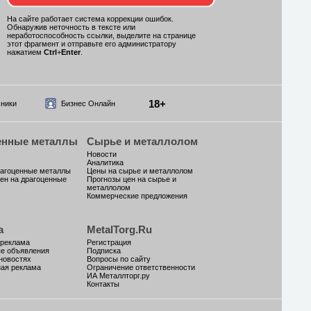
На сайте работает система коррекции ошибок.
Обнаружив неточность в тексте или
неработоспособность ссылки, выделите на странице
этот фрагмент и отправьте его администратору
нажатием
Ctrl
+
Enter
.
18+
ники
Бизнес Онлайн
енные металлы
Сырье и металлолом
Новости
Аналитика
рагоценные металлы
Цены на сырье и металлолом
ен на драгоценные
Прогнозы цен на сырье и
металлолом
Коммерческие предложения
а
MetalTorg.Ru
 реклама
Регистрация
ые объявления
Подписка
новостях
Вопросы по сайту
ая реклама
Ограничение ответственности
ИА Металлторг.ру
Контакты