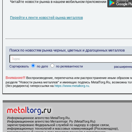
Читайте новости рынка в нашем мобильном приложении
Перейти к ленте новостей рынка металлов
Поиск по новостям рынка черных, цветных и драгоценных металлов
Сортировать
по дате
по релевантности
расширенн
Внимание!!!
Воспроизведение, перепечатка или распространение иным образом 
разделе "Новости рынка металлов" и имеющих подпись MetalTorg.Ru, возможна то
(без редиректа) гиперссылки на
https://www.metaltorg.ru
.
Информационное агентство MetalTorg.Ru
.
Информационное агентство Металлторг. Ру (MetalTorg.Ru)
зарегистрировано Федеральной службой по надзору в сфере связи,
информационных технологий и массовых коммуникаций (Роскомнадзор),