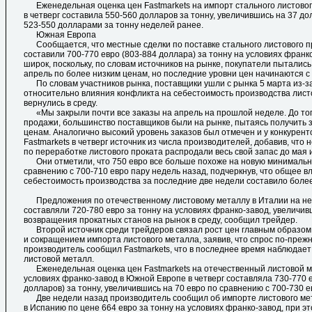
Еженедельная оценка цен Fastmarkets на импорт стального листового
в четверг составила 550-560 долларов за тонну, увеличившись на 37 д
523-550 долларами за тонну неделей ранее.
Южная Европа
Сообщается, что местные сделки по поставке стального листового п
составили 700-770 евро (803-884 доллара) за тонну на условиях франк
широк, поскольку, по словам источников на рынке, покупатели пытались
апрель по более низким ценам, но последние уровни цен начинаются с 
По словам участников рынка, поставщики ушли с рынка 5 марта из-з
относительно влияния конфликта на себестоимость производства лист
вернулись в среду.
«Мы закрыли почти все заказы на апрель на прошлой неделе. До того
продажи, большинство поставщиков были на рынке, пытаясь получить 
ценам. Аналогично высокий уровень заказов был отмечен и у конкурен
Fastmarkets в четверг источник из числа производителей, добавив, что
по переработке листового проката распродали весь свой запас до мая 
Они отметили, что 750 евро все больше похоже на новую минимальн
сравнению с 700-710 евро пару недель назад, подчеркнув, что общее в
себестоимость производства за последние две недели составило более 
Предложения по отечественному листовому металлу в Италии на не
составляли 720-780 евро за тонну на условиях франко-завод, увеличи
возвращения прокатных станов на рынок в среду, сообщил трейдер.
Второй источник среди трейдеров связал рост цен главным образом 
и сокращением импорта листового металла, заявив, что спрос по-преж
производитель сообщил Fastmarkets, что в последнее время наблюдает
листовой металл.
Еженедельная оценка цен Fastmarkets на отечественный листовой м
условиях франко-завод в Южной Европе в четверг составляла 730-770 
долларов) за тонну, увеличившись на 70 евро по сравнению с 700-730 
Две недели назад производитель сообщил об импорте листового ме
в Испанию по цене 664 евро за тонну на условиях франко-завод, при э