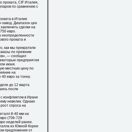
 проката, CIF Италия,
олларов по сравнению с
роката в Италии
о-завод. Диапазон цен
 заключить сделки на
750 евро.
а неопределенности
ового проката и
, как мы прекратили
заказы по прежним
тов», — сообщил
 некоторые предприятия
или июня.
ую местную цену по
лияние на
40 евро за тонну.
деле до 12 марта
вшись после
с конфликтом в Иране
нему невелик. Однако
 рост спроса на
еталл 8-40 мм на
евро (706-729
евро неделей ранее.
талла из Южной Кореи
том предложения от