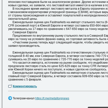
японских поставщиков были на аналогичном уровне. Другие источники 
новых сделках, но заявили, что листовой металл имеется в наличии в п
В последнее время импорт листового металла в Европу ограничен из
с механизмом корректировки углеродной границы (CBAM), которые вар
от страны происхождения и оставляют покупателей в неопределеннос
окончательной цены.
Еженедельная оценка цен Fastmarkets на импорт стального листа (8-
CFR (основной порт) в Южной Европе в четверг составила 650-664 евро 
увеличившись на 17 евро по сравнению с 647-650 евро за тонну неделе
Северная Европа
Предложения по внутреннему рынку стального листа в Северной Евр
евро за тонну на условиях франко-завод, но торговая активность была 
«Участники рынка теперь ждут следующей недели, чтобы увидеть но
заявил производитель.
Еженедельная оценка цен Fastmarkets на отечественную стальную л
толщиной 8-40 мм, exw Северная Европа, в четверг составила 740-770 е
сузившись на 20 евро по сравнению с 720-770 евро за тонну неделей р
Что касается импорта, источники на рынке сообщили, что индийские
предлагали листовую сталь по цене 625-629 евро за тонну CFR Антвер
или Южной Кореи ничего не поступало, и новых сделок не сообщалось.
Еженедельная оценка цен Fastmarkets на импортную стальную листову
главный порт Северной Европы, в четверг составила 609-650 евро за т
сравнению с 5 февраля.
Комментировать
Телеграм-канал
https://t.me/metaltorgnews