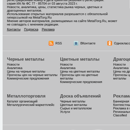
регистрационный номер и дата принятия решения о регистрации:
серия ИА № ФС 77 - 85704 от 03 августа 2023 г.
Новости, аналитика, цены, статистика рынка черных, цветных и
драгоценных металлов.
Использование открытых материалов разрешается с обязательной
гиперссылкой на MetalTorg.Ru
Мнение авторов материалов, размещаемых на сайте MetalTorg.Ru, может
не совпадать с мнением редакции.
Контакты
Подписка
Реклама
RSS
ВКонтакте
Однокласс
Черные металлы
Цветные металлы
Драгоц
Новости
Новости
Новости
Аналитика
Аналитика
Аналитика
Цены на черные металлы
Цены на цветные металлы
Цены на д
Прогнозы цен на черные металлы
Прогнозы цен на цветные
Прогнозы ц
Коммерческие предложения
металлы
металлы
Коммерческие предложения
Металлоторговля
Доска объявлений
Реклам
Каталог организаций
Черные металлы
Баннерная
Металлургический маркетплейс
Цветные металлы
Контекстн
Сырье и металлолом
Реклама в 
Услуги
Региональн
Classified