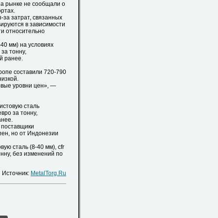
на рынке не сообщали о
ортах.
-за затрат, связанных
ьируются в зависимости
ти относительно
40 мм) на условиях
за тонну,
й ранее.
опе составили 720-790
низкой.
вые уровни цен», —
истовую сталь
вро за тонну,
анее.
 поставщики
пен, но от Индонезии
ю сталь (8-40 мм), cfr
онну, без изменений по
Источник:
MetalTorg.Ru