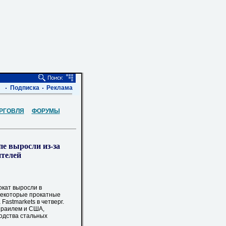
Подписка
Реклама
РГОВЛЯ
ФОРУМЫ
пе выросли из-за
ителей
окат выросли в
 некоторые прокатные
astmarkets в четверг.
раилем и США,
водства стальных