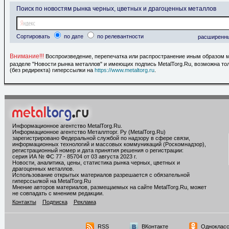
Поиск по новостям рынка черных, цветных и драгоценных металлов
Сортировать
по дате
по релевантности
расширенн
Внимание!!!
Воспроизведение, перепечатка или распространение иным образом 
разделе "Новости рынка металлов" и имеющих подпись MetalTorg.Ru, возможна то
(без редиректа) гиперссылки на
https://www.metaltorg.ru
.
Информационное агентство MetalTorg.Ru
.
Информационное агентство Металлторг. Ру (MetalTorg.Ru)
зарегистрировано Федеральной службой по надзору в сфере связи,
информационных технологий и массовых коммуникаций (Роскомнадзор),
регистрационный номер и дата принятия решения о регистрации:
серия ИА № ФС 77 - 85704 от 03 августа 2023 г.
Новости, аналитика, цены, статистика рынка черных, цветных и
драгоценных металлов.
Использование открытых материалов разрешается с обязательной
гиперссылкой на MetalTorg.Ru
Мнение авторов материалов, размещаемых на сайте MetalTorg.Ru, может
не совпадать с мнением редакции.
Контакты
Подписка
Реклама
RSS
ВКонтакте
Однокласс