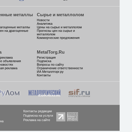
енные металлы
Сырье и металлолом
Новости
Аналитика
рагоценные металлы
Цены на сырье и металлолом
ен на драгоценные
Прогнозы цен на сырье и
металлолом
Коммерческие предложения
а
MetalTorg.Ru
 реклама
Регистрация
ые объявления
Подписка
новостях
Вопросы по сайту
ая реклама
Ограничение ответственности
ИА Металлторг.ру
Контакты
Контакты редакции
Подписка на услуги
Реклама на сайте
 на