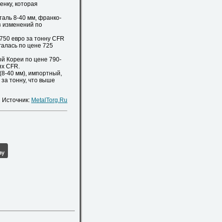
енку, которая
аль 8-40 мм, франко-
з изменений по
750 евро за тонну CFR
галась по цене 725
 Кореи по цене 790-
ях CFR.
8-40 мм), импортный,
 за тонну, что выше
Источник:
MetalTorg.Ru