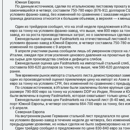
Южная Европа
По данным источников, сделки по итальянскому листовому прокату в
закончившейся в четверг, составили 750-780 евро (876-911 долларов С
условиях франко-завод, без изменений по сравнению с заказами неде
граница диапазона относится к большим объемам, а верхняя — к мень
Один из трейдеров сообщил, что на этой неделе предложения в Ита
евро за тонну на условиях франко-завод, что выше, чем 800 евро за то
завод, из-за роста производственных затрат, но о заключенных сделка
Еженедельная оценка цен Fastmarkets на отечественный листовой про
условиях франко-завод в Южной Европе, в четверг составила 750-780 ев
изменений по сравнению с 9 апреля.
9 апреля участники рынка сообщили лишь об умеренном спросе на л
Италии, ожидая при этом усиления ценового давления на прокатные фа
на сырье для производства слябов и дефицита слябов.
Еженедельная оценка цен Fastmarkets на импортный стальной сляб, C
составила 600-620 долларов за тонну, что выше, чем 590-620 долларов
ранее.
Тем временем рынок импорта стального листа демонстрировал заме
один из производителей оценил приемлемую цену на импорт из Азии в
евро за тонну на условиях CFR, без изменений по сравнению с предыд
По словам источников, в Италии были заключены более крупные сдел
размере 790-800 евро за тонну на условиях DDP из Индии, Японии и Ю
были включены в оценку Fastmarkets, которая охватывает только цены 
Еженедельная оценка цен Fastmarkets на стальной лист (8-40 мм), и
порт Южной Европы, в четверг составила 664-700 евро за тонну, без и
с 9 апреля.
Северная Европа
На внутреннем рынке Германии стальной лист предлагался по цене 8
на условиях франко-завод в течение недели до четверга, без изменени
предыдущими уровнями, но новых сделок не было зафиксировано на эт
Один трейдер сообщил о предложении по цене 830-840 евро за тонн