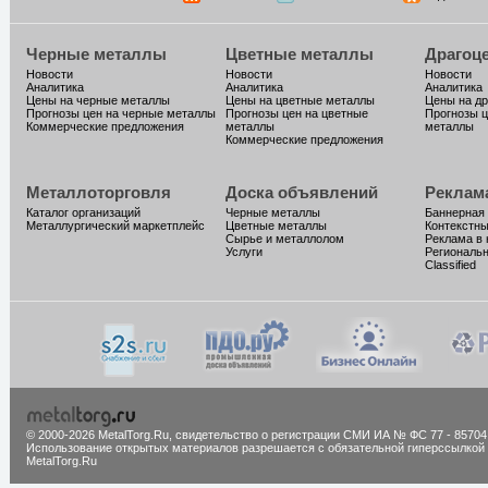
Черные металлы
Цветные металлы
Драгоц
Новости
Новости
Новости
Аналитика
Аналитика
Аналитика
Цены на черные металлы
Цены на цветные металлы
Цены на д
Прогнозы цен на черные металлы
Прогнозы цен на цветные
Прогнозы ц
Коммерческие предложения
металлы
металлы
Коммерческие предложения
Металлоторговля
Доска объявлений
Реклам
Каталог организаций
Черные металлы
Баннерная
Металлургический маркетплейс
Цветные металлы
Контекстн
Сырье и металлолом
Реклама в 
Услуги
Региональн
Classified
© 2000-2026 MetalTorg.Ru,
cвидетельство о регистрации СМИ ИА № ФС 77 - 85704
Использование открытых материалов разрешается с обязательной гиперссылкой
MetalTorg.Ru