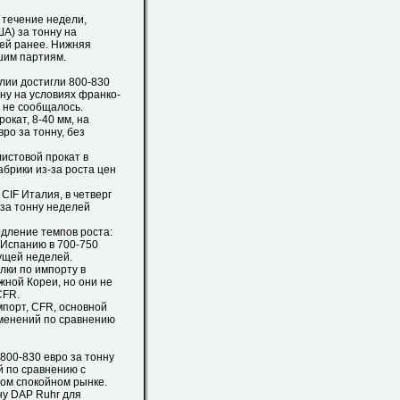
 течение недели,
ША) за тонну на
лей ранее. Нижняя
шим партиям.
лии достигли 800-830
нну на условиях франко-
х не сообщалось.
кат, 8-40 мм, на
ро за тонну, без
истовой прокат в
брики из-за роста цен
IF Италия, в четверг
 за тонну неделей
дление темпов роста:
 Испанию в 700-750
ущей неделей.
ки по импорту в
жной Кореи, но они не
CFR.
мпорт, CFR, основной
зменений по сравнению
00-830 евро за тонну
й по сравнению с
ом спокойном рынке.
у DAP Ruhr для