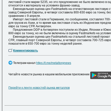
листовой стали марки S235, но это предложение не было включено в оц
относится к материалу на условиях франко-завод.
Еженедельная оценка цен Fastmarkets на отечественную листовую ст
завод Северной Европы, в четверг составила 800-830 евро за тонну, бе
сравнению с 9 апреля.
Импорт листовой стали в Германию, по сообщениям, составлял 700-
для грузов из Азии, в то время как листовая сталь из Индонезии предла
евро за тонну CFR Антверпен.
Предложения DDP в Антверпен поступили из Индии, Японии и Южной
800 евро за тонну, но не были включены в оценку Fastmarkets на услови
Еженедельная оценка цен Fastmarkets на стальной листовой прокат (
CFR, главный порт Северной Европы, в четверг составила 700-725 евро
показателя в 650-700 евро за тонну неделей ранее.
Комментировать
Телеграм-канал
https://t.me/metaltorgnews
Читайте новости рынка в нашем мобильном приложении
Перейти к ленте новостей рынка металлов