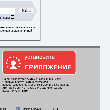
ый поиск
материалов, размещенных в
лько при указании прямой
На сайте работает система коррекции ошибок.
Обнаружив неточность в тексте или
неработоспособность ссылки, выделите на странице
этот фрагмент и отправьте его администратору
нажатием
Ctrl
+
Enter
.
18+
ники
Бизнес Онлайн