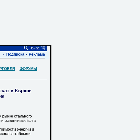
Подписка
Реклама
РГОВЛЯ
ФОРУМЫ
окат в Европе
ие
 рынке стального
ли, закончившейся в
оимости энергии и
ирокомасштабными