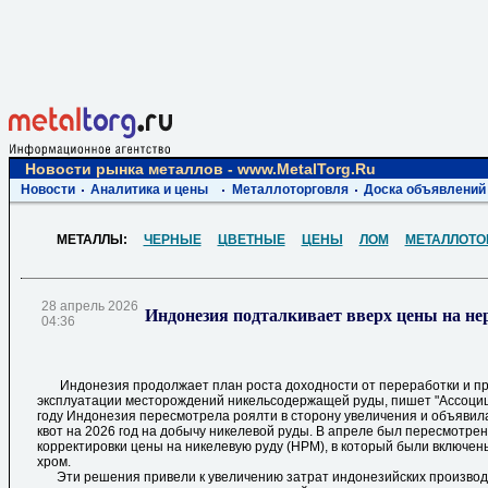
Новости рынка металлов - www.MetalTorg.Ru
Новости
Аналитика и цены
Металлоторговля
Доска объявлений
МЕТАЛЛЫ:
ЧЕРНЫЕ
ЦВЕТНЫЕ
ЦЕНЫ
ЛОМ
МЕТАЛЛОТО
28 апрель 2026
Индонезия подталкивает вверх цены на н
04:36
Индонезия продолжает план роста доходности от переработки и пр
эксплуатации месторождений никельсодержащей руды, пишет "Ассоциц
году Индонезия пересмотрела роялти в сторону увеличения и объявил
квот на 2026 год на добычу никелевой руды. В апреле был пересмотре
корректировки цены на никелевую руду (HPM), в который были включены
хром.
Эти решения привели к увеличению затрат индонезийских производ