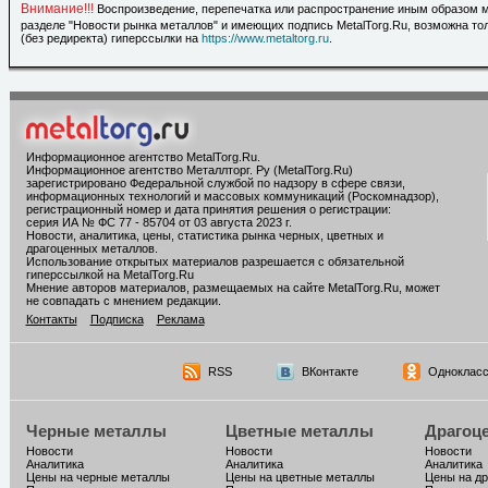
Внимание!!!
Воспроизведение, перепечатка или распространение иным образом 
разделе "Новости рынка металлов" и имеющих подпись MetalTorg.Ru, возможна то
(без редиректа) гиперссылки на
https://www.metaltorg.ru
.
Информационное агентство MetalTorg.Ru
.
Информационное агентство Металлторг. Ру (MetalTorg.Ru)
зарегистрировано Федеральной службой по надзору в сфере связи,
информационных технологий и массовых коммуникаций (Роскомнадзор),
регистрационный номер и дата принятия решения о регистрации:
серия ИА № ФС 77 - 85704 от 03 августа 2023 г.
Новости, аналитика, цены, статистика рынка черных, цветных и
драгоценных металлов.
Использование открытых материалов разрешается с обязательной
гиперссылкой на MetalTorg.Ru
Мнение авторов материалов, размещаемых на сайте MetalTorg.Ru, может
не совпадать с мнением редакции.
Контакты
Подписка
Реклама
RSS
ВКонтакте
Однокласс
Черные металлы
Цветные металлы
Драгоц
Новости
Новости
Новости
Аналитика
Аналитика
Аналитика
Цены на черные металлы
Цены на цветные металлы
Цены на д