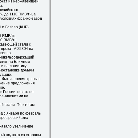
прокат из нержавеющей
и.
незийского
4% до 1110 RMB/тн, а
а условиях франко-завод
 и Foshan (КНР)
5 RMB/тн,
30 RMB/тн.
жавеющей стали с
 прокат AISI 304 на
твенно.
и никельсодержащий
фликт на Ближнем
и на логистику.
иостановке добычи
туацию.
т быть пересмотрены в
личение предложения
ке.
 России, но это не
граничениями на
й стали. По итогам
д с января по февраль
дрес российских
казало увеличение
/к подката со стороны