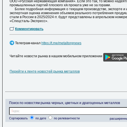
ООО «Русская нержавеющая компания». Если это так, то можно надеять
промышленных партий плоского х/к проката уже не за горами.
Более подробная информация о текущем производстве, экспорте и и
экспертная оценка изменения объемов реального потребления проду
стали в России в 2025/2024 гг. будут представлены в апрельском номе
«Спецсталь-Экспресс».
Комментировать
Телеграм-канал
https://t.me/metaltorgnews
Читайте новости рынка в нашем мобильном приложении
Перейти к ленте новостей рынка металлов
Поиск по новостям рынка черных, цветных и драгоценных металлов
Сортировать
по дате
по релевантности
расширенн