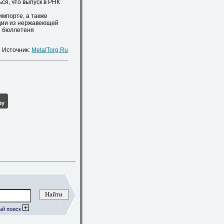
ся, что выпуск в РНК
мпорте, а также
кции из нержавеющей
ре бюллетеня
Источник:
MetalTorg.Ru
ый поиск