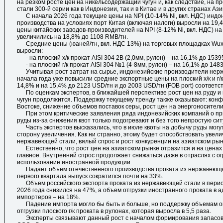
на резком росте цен на никельсодержащий чугун и, как следствие, на 
стали 300-й серии как в Индонезии, так и в Китае и в других странах Ази
С начала 2026 года текущие цены на NPI (10-14% Ni, вкл. НДС) индо
производства на условиях порт Китая (включая налоги) выросли на 19,
цены китайских заводов-производителей на NPI (8-12% Ni, вкл. НДС) н
увеличились на 18,8% до 1108 RMB/тн.
Средние цены (юаней/тн, вкл. НДС 13%) на торговых площадках Wuxi
выросли:
- на плоский х/к прокат AISI 304 2В (2,0мм, рулон) – на 16,1% до 1539
- на плоский г/к прокат AISI 304 №1 (4-8мм, рулон) – на 16,1% до 148
Учитывая рост затрат на сырье, индонезийские производители нер
начала года уже повысили средние экспортные цены на плоский х/к и г/к
14,8% и на 15,4% до 2123 USD/тн и до 2003 USD/тн (FOB port) соответс
По оценкам экспертов, в ближайшей перспективе рост цен на руду 
чугун продолжится. Поддержку текущему тренду также оказывают: кон
Востоке, снижение объемов поставок серы, рост цен на энергоносители 
При этом критические заявления ряда индонезийских компаний о пр
руды из-за снижения квот только подогревают и без того непростую си
Часть экспертов высказались, что в июле квоты на добычу руды могу
сторону увеличения. Как ни странно, этому будет способствовать уве
нержавеющей стали, вялый спрос и рост конкуренции на азиатском рын
Естественно, что рост цен на азиатском рынке отразится и на ценах в
главное. Внутренний спрос продолжает снижаться даже в отраслях с о
использование иностранной продукции.
Падает объем отечественного производства проката из нержавеюще
первого квартала выпуск сократился почти на 33%.
Объем российского экспорта проката из нержавеющей стали в перио
2026 года снизился на 47%, а объем отгрузки иностранного проката в а
импортеров – на 18%.
Падение импорта могло бы быть и больше, но поддержку объемам о
отгрузки плоского г/к проката в рулонах, которая выросла в 5,5 раза.
Эксперты связывают данный рост с началом формирования запасов г