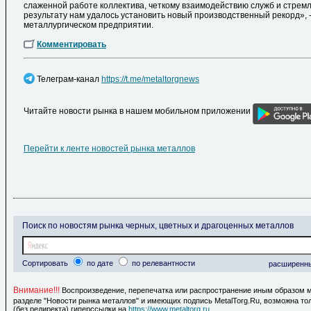
слаженной работе коллектива, четкому взаимодействию служб и стрем
результату нам удалось установить новый производственный рекорд», 
металлургическом предприятии.
Комментировать
Телеграм-канал
https://t.me/metaltorgnews
Читайте новости рынка в нашем мобильном приложении
Перейти к ленте новостей рынка металлов
Поиск по новостям рынка черных, цветных и драгоценных металлов
Сортировать
по дате
по релевантности
расширенн
Внимание!!!
Воспроизведение, перепечатка или распространение иным образом 
разделе "Новости рынка металлов" и имеющих подпись MetalTorg.Ru, возможна то
(без редиректа) гиперссылки на
https://www.metaltorg.ru
.