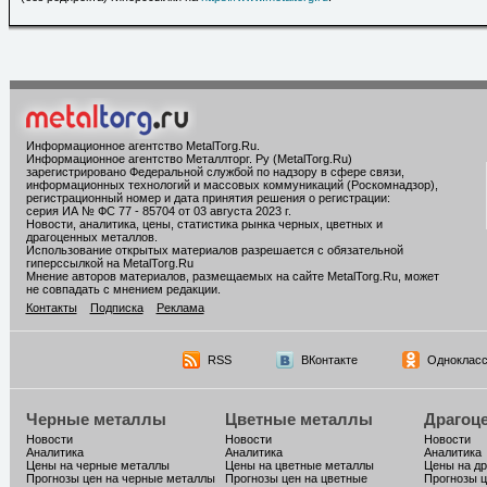
Информационное агентство MetalTorg.Ru
.
Информационное агентство Металлторг. Ру (MetalTorg.Ru)
зарегистрировано Федеральной службой по надзору в сфере связи,
информационных технологий и массовых коммуникаций (Роскомнадзор),
регистрационный номер и дата принятия решения о регистрации:
серия ИА № ФС 77 - 85704 от 03 августа 2023 г.
Новости, аналитика, цены, статистика рынка черных, цветных и
драгоценных металлов.
Использование открытых материалов разрешается с обязательной
гиперссылкой на MetalTorg.Ru
Мнение авторов материалов, размещаемых на сайте MetalTorg.Ru, может
не совпадать с мнением редакции.
Контакты
Подписка
Реклама
RSS
ВКонтакте
Однокласс
Черные металлы
Цветные металлы
Драгоц
Новости
Новости
Новости
Аналитика
Аналитика
Аналитика
Цены на черные металлы
Цены на цветные металлы
Цены на д
Прогнозы цен на черные металлы
Прогнозы цен на цветные
Прогнозы ц