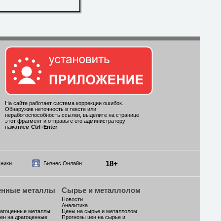
На сайте работает система коррекции ошибок.
Обнаружив неточность в тексте или
неработоспособность ссылки, выделите на странице
этот фрагмент и отправьте его администратору
нажатием
Ctrl
+
Enter
.
18+
ники
Бизнес Онлайн
енные металлы
Сырье и металлолом
Новости
Аналитика
рагоценные металлы
Цены на сырье и металлолом
ен на драгоценные
Прогнозы цен на сырье и