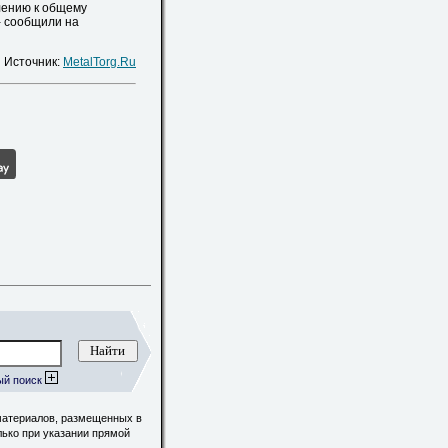
лению к общему
- сообщили на
Источник:
MetalTorg.Ru
ый поиск
материалов, размещенных в
лько при указании прямой