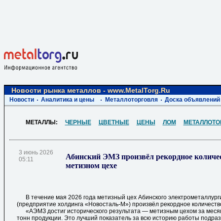
Новости рынка металлов - www.MetalTorg.Ru
Новости
Аналитика и цены
Металлоторговля
Доска объявлений
МЕТАЛЛЫ:
ЧЕРНЫЕ
ЦВЕТНЫЕ
ЦЕНЫ
ЛОМ
МЕТАЛЛОТО
3 июнь 2026
Абинский ЭМЗ произвёл рекордное количе
05:11
метизном цехе
В течение мая 2026 года метизный цех Абинского электрометаллурги
(предприятие холдинга «Новосталь-М») произвёл рекордное количеств
«АЭМЗ достиг исторического результата — метизным цехом за месяц
тонн продукции. Это лучший показатель за всю историю работы подра