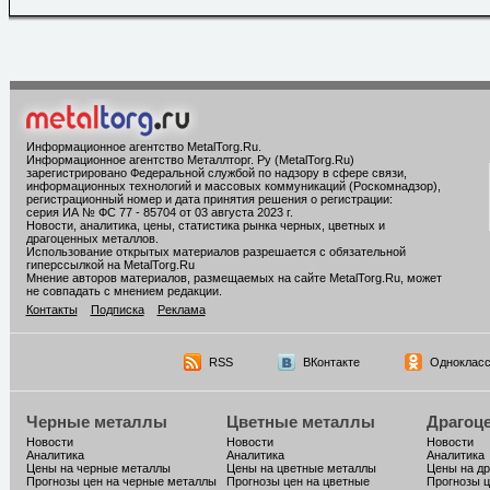
Информационное агентство MetalTorg.Ru
.
Информационное агентство Металлторг. Ру (MetalTorg.Ru)
зарегистрировано Федеральной службой по надзору в сфере связи,
информационных технологий и массовых коммуникаций (Роскомнадзор),
регистрационный номер и дата принятия решения о регистрации:
серия ИА № ФС 77 - 85704 от 03 августа 2023 г.
Новости, аналитика, цены, статистика рынка черных, цветных и
драгоценных металлов.
Использование открытых материалов разрешается с обязательной
гиперссылкой на MetalTorg.Ru
Мнение авторов материалов, размещаемых на сайте MetalTorg.Ru, может
не совпадать с мнением редакции.
Контакты
Подписка
Реклама
RSS
ВКонтакте
Однокласс
Черные металлы
Цветные металлы
Драгоц
Новости
Новости
Новости
Аналитика
Аналитика
Аналитика
Цены на черные металлы
Цены на цветные металлы
Цены на д
Прогнозы цен на черные металлы
Прогнозы цен на цветные
Прогнозы ц