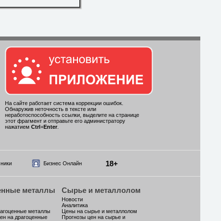
На сайте работает система коррекции ошибок.
Обнаружив неточность в тексте или
неработоспособность ссылки, выделите на странице
этот фрагмент и отправьте его администратору
нажатием
Ctrl
+
Enter
.
18+
ники
Бизнес Онлайн
енные металлы
Сырье и металлолом
Новости
Аналитика
рагоценные металлы
Цены на сырье и металлолом
ен на драгоценные
Прогнозы цен на сырье и