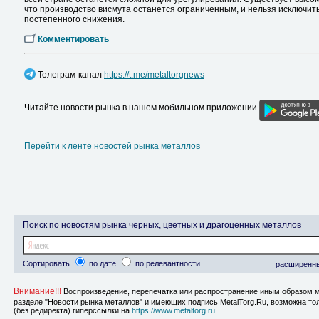
что производство висмута останется ограниченным, и нельзя исключит
постепенного снижения.
Комментировать
Телеграм-канал
https://t.me/metaltorgnews
Читайте новости рынка в нашем мобильном приложении
Перейти к ленте новостей рынка металлов
Поиск по новостям рынка черных, цветных и драгоценных металлов
Сортировать
по дате
по релевантности
расширенн
Внимание!!!
Воспроизведение, перепечатка или распространение иным образом 
разделе "Новости рынка металлов" и имеющих подпись MetalTorg.Ru, возможна то
(без редиректа) гиперссылки на
https://www.metaltorg.ru
.