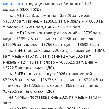
металлов
на ведущих мировых биржах в 11:46
моск.вр. 03.06.2026 г.:
на LME (cash): алюминий – $3829 за т, медь –
$13907 за т, свинец – $2050.5 за т, никель – $18880 за
т, олово – $57260 за т, цинк – $3615.5 за т;
на LME (3-мес. контракт): алюминий – $3735 за т,
медь – $13907.5 за т, свинец – $2036 за т, никель –
$19095 за т, олово – $57565 за т, цинк – $3632.5 за т;
на ShFE (поставка июнь 2026 г.): алюминий – $3610
за т, медь – $15719.5 за т, свинец – $2453.5 за т,
никель – $21116 за т, олово – $65662.5 за т, цинк –
$3722.5 за т (включая НДС);
на ShFE (поставка август 2026 г.): алюминий –
$3635.5 за т, медь – $15738.5 за т, свинец – $2464.5 за
т, никель – $21225.5 за т, олово – $65964 за т, цинк –
$3726.5 за т (включая НДС);
на NYMEX (поставка июнь 2026 г.): медь – $14374
за т;
на NYMEX (поставка сентябрь 2026 г.): медь –