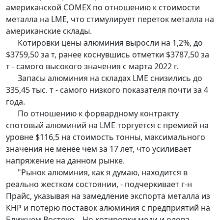
американской COMEX по отношению к стоимости
металла на LME, что стимулирует переток металла на
американские склады.
Котировки цены алюминия выросли на 1,2%, до
$3759,50 за т, ранее коснувшись отметки $3787,50 за
т - самого высокого значения с марта 2022 г.
Запасы алюминия на складах LME снизились до
335,45 тыс. т - самого низкого показателя почти за 4
года.
По отношению к форвардному контракту
спотовый алюминий на LME торгуется с премией на
уровне $116,5 на стоимость тонны, максимального
значения не менее чем за 17 лет, что усиливает
напряжение на данном рынке.
"Рынок алюминия, как я думаю, находится в
реально жестком состоянии, - подчеркивает г-н
Прайс, указывая на замедление экспорта металла из
КНР и потерю поставок алюминия с предприятий на
Ближнем Востоке. - Но котировки меди и олова