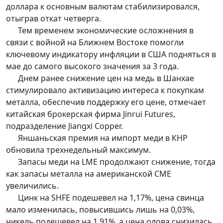
доллара к основным валютам стабилизировался,
отыграв откат четверга.
Тем временем экономические осложнения в
связи с войной на Ближнем Востоке помогли
ключевому индикатору инфляции в США подняться в
мае до самого высокого значения за 3 года.
Днем ранее снижение цен на медь в Шанхае
стимулировало активизацию интереса к покупкам
металла, обеспечив поддержку его цене, отмечает
китайская брокерская фирма Jinrui Futures,
подразделение Jiangxi Copper.
Яншаньская премия на импорт меди в КНР
обновила трехнедельный максимум.
Запасы меди на LME продолжают снижение, тогда
как запасы металла на американской CME
увеличились.
Цинк на SHFE подешевел на 1,17%, цена свинца
мало изменилась, повысившись лишь на 0,03%,
никель подешевел на 1,91%, а цена олова снизилась