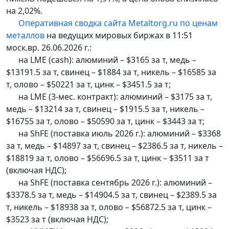
на 2,02%.
Оперативная сводка сайта Metaltorg.ru по ценам
металлов
на ведущих мировых биржах в 11:51
моск.вр. 26.06.2026 г.:
на LME (cash): алюминий – $3165 за т, медь –
$13191.5 за т, свинец – $1884 за т, никель – $16585 за
т, олово – $50221 за т, цинк – $3451.5 за т;
на LME (3-мес. контракт): алюминий – $3175 за т,
медь – $13214 за т, свинец – $1915.5 за т, никель –
$16755 за т, олово – $50590 за т, цинк – $3443 за т;
на ShFE (поставка июль 2026 г.): алюминий – $3368
за т, медь – $14897 за т, свинец – $2386.5 за т, никель –
$18819 за т, олово – $56696.5 за т, цинк – $3511 за т
(включая НДС);
на ShFE (поставка сентябрь 2026 г.): алюминий –
$3378.5 за т, медь – $14904.5 за т, свинец – $2389.5 за
т, никель – $18938 за т, олово – $56872.5 за т, цинк –
$3523 за т (включая НДС);