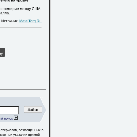
емию на уровне
.
к перемирие между США
талла.
Источник:
MetalTorg.Ru
ый поиск
материалов, размещенных в
лько при указании прямой