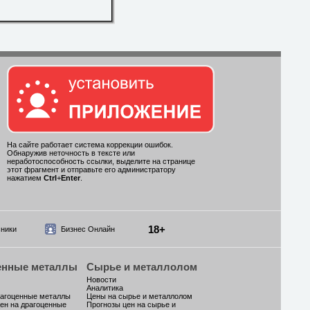
На сайте работает система коррекции ошибок.
Обнаружив неточность в тексте или
неработоспособность ссылки, выделите на странице
этот фрагмент и отправьте его администратору
нажатием
Ctrl
+
Enter
.
18+
ники
Бизнес Онлайн
енные металлы
Сырье и металлолом
Новости
Аналитика
рагоценные металлы
Цены на сырье и металлолом
ен на драгоценные
Прогнозы цен на сырье и