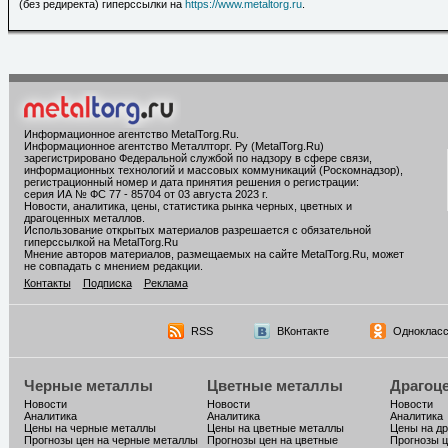
(без редиректа) гиперссылки на
https://www.metaltorg.ru
.
Информационное агентство MetalTorg.Ru
.
Информационное агентство Металлторг. Ру (MetalTorg.Ru)
зарегистрировано Федеральной службой по надзору в сфере связи,
информационных технологий и массовых коммуникаций (Роскомнадзор),
регистрационный номер и дата принятия решения о регистрации:
серия ИА № ФС 77 - 85704 от 03 августа 2023 г.
Новости, аналитика, цены, статистика рынка черных, цветных и
драгоценных металлов.
Использование открытых материалов разрешается с обязательной
гиперссылкой на MetalTorg.Ru
Мнение авторов материалов, размещаемых на сайте MetalTorg.Ru, может
не совпадать с мнением редакции.
Контакты
Подписка
Реклама
RSS
ВКонтакте
Однокласс
Черные металлы
Цветные металлы
Драгоц
Новости
Новости
Новости
Аналитика
Аналитика
Аналитика
Цены на черные металлы
Цены на цветные металлы
Цены на д
Прогнозы цен на черные металлы
Прогнозы цен на цветные
Прогнозы ц