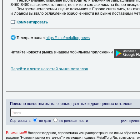
Первоначально мировые производители алюминия запрашивали пр
$460-$480 на стоимость тонны, но в итоге согласились на более низкую
Тем временем премии к цене алюминия в Европе снизились, так ка
и Ираном вызвало ослабление озабоченности на рынке поставками ме
Комментировать
Телеграм-канал
https://t.me/metaltorgnews
Читайте новости рынка в нашем мобильном приложении
Перейти к ленте новостей рынка металлов
Поиск по новостям рынка черных, цветных и драгоценных металлов
Сортировать
по дате
по релевантности
расширенн
Внимание!!!
Воспроизведение, перепечатка или распространение иным образом 
разделе "Новости рынка металлов" и имеющих подпись MetalTorg.Ru, возможна то