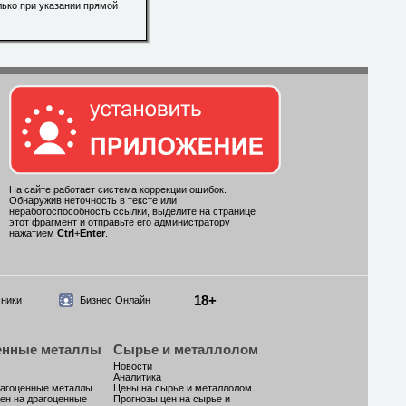
лько при указании прямой
На сайте работает система коррекции ошибок.
Обнаружив неточность в тексте или
неработоспособность ссылки, выделите на странице
этот фрагмент и отправьте его администратору
нажатием
Ctrl
+
Enter
.
18+
ники
Бизнес Онлайн
енные металлы
Сырье и металлолом
Новости
Аналитика
рагоценные металлы
Цены на сырье и металлолом
ен на драгоценные
Прогнозы цен на сырье и