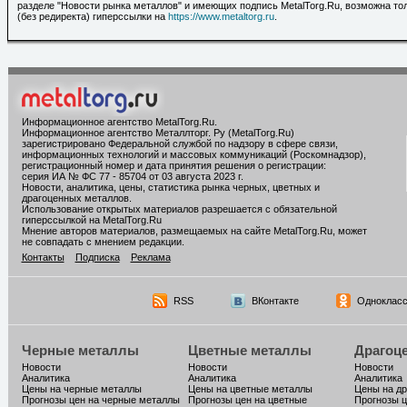
разделе "Новости рынка металлов" и имеющих подпись MetalTorg.Ru, возможна то
(без редиректа) гиперссылки на
https://www.metaltorg.ru
.
Информационное агентство MetalTorg.Ru
.
Информационное агентство Металлторг. Ру (MetalTorg.Ru)
зарегистрировано Федеральной службой по надзору в сфере связи,
информационных технологий и массовых коммуникаций (Роскомнадзор),
регистрационный номер и дата принятия решения о регистрации:
серия ИА № ФС 77 - 85704 от 03 августа 2023 г.
Новости, аналитика, цены, статистика рынка черных, цветных и
драгоценных металлов.
Использование открытых материалов разрешается с обязательной
гиперссылкой на MetalTorg.Ru
Мнение авторов материалов, размещаемых на сайте MetalTorg.Ru, может
не совпадать с мнением редакции.
Контакты
Подписка
Реклама
RSS
ВКонтакте
Однокласс
Черные металлы
Цветные металлы
Драгоц
Новости
Новости
Новости
Аналитика
Аналитика
Аналитика
Цены на черные металлы
Цены на цветные металлы
Цены на д
Прогнозы цен на черные металлы
Прогнозы цен на цветные
Прогнозы ц