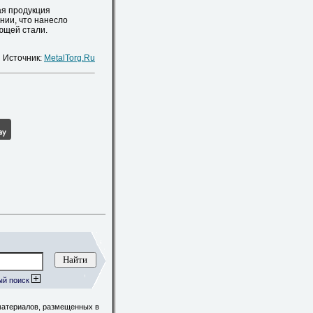
ая продукция
нии, что нанесло
ющей стали.
Источник:
MetalTorg.Ru
ый поиск
материалов, размещенных в