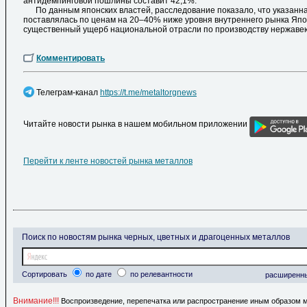
антидемпинговой пошлины составит 42,1%.
По данным японских властей, расследование показало, что указанн
поставлялась по ценам на 20–40% ниже уровня внутреннего рынка Япо
существенный ущерб национальной отрасли по производству нержаве
Комментировать
Телеграм-канал
https://t.me/metaltorgnews
Читайте новости рынка в нашем мобильном приложении
Перейти к ленте новостей рынка металлов
Поиск по новостям рынка черных, цветных и драгоценных металлов
Сортировать
по дате
по релевантности
расширенн
Внимание!!!
Воспроизведение, перепечатка или распространение иным образом 