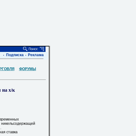
Подписка
Реклама
РГОВЛЯ
ФОРУМЫ
на х/к
 временных
з никельсодержащей
.
ная ставка