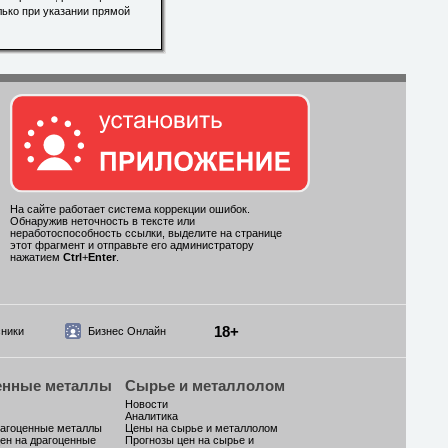
лько при указании прямой
На сайте работает система коррекции ошибок.
Обнаружив неточность в тексте или
неработоспособность ссылки, выделите на странице
этот фрагмент и отправьте его администратору
нажатием
Ctrl
+
Enter
.
18+
ники
Бизнес Онлайн
енные металлы
Сырье и металлолом
Новости
Аналитика
рагоценные металлы
Цены на сырье и металлолом
ен на драгоценные
Прогнозы цен на сырье и