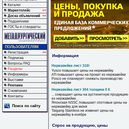
Каталог
Маркетплейс
<<
Доска объявлений
<<
Подшипники
ГОСТы и стандарты
ПОЛЬЗОВАТЕЛЯМ
Регистрация
<<
Информация
Подписка
Вопросы FAQ
Нержавейка лист 316l
Разделы
Yusco повышает цены на
нержавейку
Информеры
ATI повышает цены на прокат из
нержавейки
Posco не планирует снижать производство
Выставки
нержавейки
Реклама
Нержавейка лист 304 толщина 0 6
О компании
... сокращает цены на аустенитную продукцию
Контакты
из
нержавейки
...
Японская NSSC повышает спотовые цены на
Поиск по сайту
нержавейку
для июня
Taigang Stainless не изменит цены на
нержавейку
в ноябре
Спрос на продукцию, цены