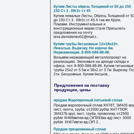
Купим Листы обрезь Толщиной от 50 до 150
150 Ст 3 . 09г2с ст 45
Купим лежалые Листы, Обрезь Толщиной от 5
до 150 Ст 3 . 09г2с ст 45 А так-же Круги,
Поковки. Инструментальные и
конструкционные марки стали Присылать
предложения на почту
leva.demidenko02@mail.r...
Купим трубы бесшовные 12х18н10т.
Лежалые. Вырезку. Не короче 4м.
Нержавеющие. 8-900-088-88-86.
Возьмём нержавеющий металлопрокат на
реализацию. Экономьте на аренде склада и
офиса. тел: 8-900-088-88-86. Купим титановые
трубы 25х2 от 5.5м и 38х2 от 3.7м. Вырезку. По
2тн. Бесшовные. Купим бесшов...
Предложения на поставку
продукции, цены
продам Жаропрочный литьевой сплав
Продам жаропрочный сплав ХН78Т, ЭИ435 круг
лист, лента, труба. от2500 руб\кг ХН77ТЮР,
ЭИ437Б круг, лист, труба, проволоку. от2500
руб/кг ХН68вмтюк-вд (ЭП693ва-вд) лист. 3000
руб/кг. ХН67мвтю-вд (ЭП 2...
Продам прецизионный сплав