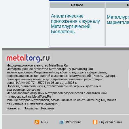
Разное
Р
Аналитические
Металлур
приложения к журналу
маркетпл
Металлургический
Бюллетень
Информационное агентство MetalTorg.Ru
.
Информационное агентство Металлторг. Ру (MetalTorg.Ru)
зарегистрировано Федеральной службой по надзору в сфере связи,
информационных технологий и массовых коммуникаций (Роскомнадзор),
регистрационный номер и дата принятия решения о регистрации:
серия ИА № ФС 77 - 85704 от 03 августа 2023 г.
Новости, аналитика, цены, статистика рынка черных, цветных и
драгоценных металлов.
Использование открытых материалов разрешается с обязательной
гиперссылкой на MetalTorg.Ru
Мнение авторов материалов, размещаемых на сайте MetalTorg.Ru, может
не совпадать с мнением редакции.
Контакты
Подписка
Реклама
RSS
ВКонтакте
Одноклассники