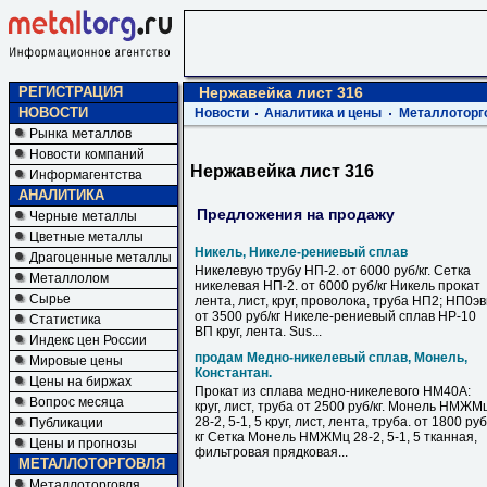
РЕГИСТРАЦИЯ
Нержавейка лист 316
НОВОСТИ
Новости
Аналитика и цены
Металлоторг
Рынка металлов
Новости компаний
Нержавейка лист 316
Информагентства
АНАЛИТИКА
Предложения на продажу
Черные металлы
Цветные металлы
Никель, Никеле-рениевый сплав
Драгоценные металлы
Никелевую трубу НП-2. от 6000 руб/кг. Сетка
Металлолом
никелевая НП-2. от 6000 руб/кг Никель прокат
Сырье
лента, лист, круг, проволока, труба НП2; НП0э
от 3500 руб/кг Никеле-рениевый сплав НР-10
Статистика
ВП круг, лента. Sus...
Индекс цен России
продам Медно-никелевый сплав, Монель,
Мировые цены
Константан.
Цены на биржах
Прокат из сплава медно-никелевого НМ40А:
Вопрос месяца
круг, лист, труба от 2500 руб/кг. Монель НМЖМ
28-2, 5-1, 5 круг, лист, лента, труба. от 1800 руб
Публикации
кг Сетка Монель НМЖМц 28-2, 5-1, 5 тканная,
Цены и прогнозы
фильтровая прядковая...
МЕТАЛЛОТОРГОВЛЯ
Металлоторговля