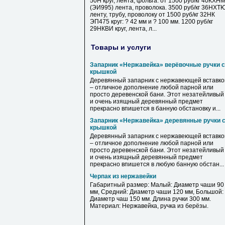
50Н круг, лента, фольга. от 1500 руб/кг 40КХН
(ЭИ995) лента, проволока. 3500 руб/кг 36НХТ
ленту, трубу, проволоку от 1500 руб/кг 32НК
ЭП475 круг: ? 42 мм и ? 100 мм. 1200 руб/кг
29НКВИ круг, лента, л...
Товары и услуги
Запарник «Нержавейка» верёвочные ручки с
крышкой
Деревянный запарник с нержавеющей вставко
– отличное дополнение любой парной или
просто деревенской бани. Этот незатейливый
и очень изящный деревянный предмет
прекрасно впишется в банную обстановку и...
Запарник «Нержавейка» деревянные ручки 
крышкой
Деревянный запарник с нержавеющей вставко
– отличное дополнение любой парной или
просто деревенской бани. Этот незатейливый
и очень изящный деревянный предмет
прекрасно впишется в любую банную обстан...
Черпак из нержавейки
Габаритный размер: Малый: Диаметр чаши 90
мм, Средний: Диаметр чаши 120 мм, Большой:
Диаметр чаш 150 мм. Длина ручки 300 мм.
Материал: Нержавейка, ручка из берёзы.