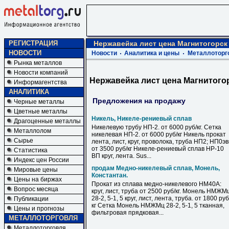
РЕГИСТРАЦИЯ
Нержавейка лист цена Магнитогорск
НОВОСТИ
Новости
Аналитика и цены
Металлоторг
Рынка металлов
Новости компаний
Нержавейка лист цена Магнитого
Информагентства
АНАЛИТИКА
Предложения на продажу
Черные металлы
Цветные металлы
Никель, Никеле-рениевый сплав
Драгоценные металлы
Никелевую трубу НП-2. от 6000 руб/кг. Сетка
Металлолом
никелевая НП-2. от 6000 руб/кг Никель прокат
Сырье
лента, лист, круг, проволока, труба НП2; НП0э
от 3500 руб/кг Никеле-рениевый сплав НР-10
Статистика
ВП круг, лента. Sus...
Индекс цен России
продам Медно-никелевый сплав, Монель,
Мировые цены
Константан.
Цены на биржах
Прокат из сплава медно-никелевого НМ40А:
Вопрос месяца
круг, лист, труба от 2500 руб/кг. Монель НМЖМ
28-2, 5-1, 5 круг, лист, лента, труба. от 1800 руб
Публикации
кг Сетка Монель НМЖМц 28-2, 5-1, 5 тканная,
Цены и прогнозы
фильтровая прядковая...
МЕТАЛЛОТОРГОВЛЯ
Металлоторговля