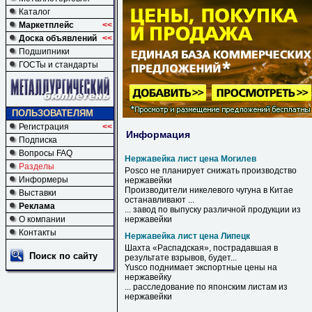
Каталог
Маркетплейс
<<
Доска объявлений
<<
Подшипники
ГОСТы и стандарты
ПОЛЬЗОВАТЕЛЯМ
Регистрация
<<
Информация
Подписка
Вопросы FAQ
Нержавейка лист цена Могилев
Разделы
Posco не планирует снижать производство
Информеры
нержавейки
Производители никелевого чугуна в Китае
Выставки
останавливают ...
Реклама
... завод по выпуску различной продукции из
О компании
нержавейки
Контакты
Нержавейка лист цена Липецк
Шахта «Распадская», пострадавшая в
Поиск по сайту
результате взрывов, будет...
Yusco поднимает экспортные
цены
на
нержавейку
... расследование по японским
листам
из
нержавейки