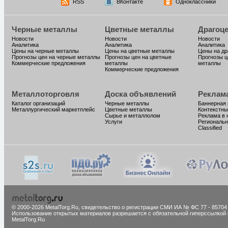
RSS
ВКонтакте
Одноклассники
Черные металлы
Цветные металлы
Драгоц
Новости
Новости
Новости
Аналитика
Аналитика
Аналитика
Цены на черные металлы
Цены на цветные металлы
Цены на д
Прогнозы цен на черные металлы
Прогнозы цен на цветные
Прогнозы ц
Коммерческие предложения
металлы
металлы
Коммерческие предложения
Металлоторговля
Доска объявлений
Реклам
Каталог организаций
Черные металлы
Баннерная
Металлургический маркетплейс
Цветные металлы
Контекстны
Сырье и металлолом
Реклама в 
Услуги
Региональн
Classified
© 2000-2026 MetalTorg.Ru,
cвидетельство о регистрации СМИ ИА № ФС 77 - 85704
Использование открытых материалов разрешается с обязательной гиперссылкой 
MetalTorg.Ru