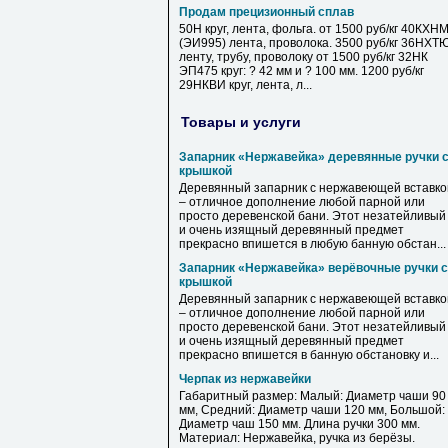
Продам прецизионный сплав
50Н круг, лента, фольга. от 1500 руб/кг 40КХН
(ЭИ995) лента, проволока. 3500 руб/кг 36НХТ
ленту, трубу, проволоку от 1500 руб/кг 32НК
ЭП475 круг: ? 42 мм и ? 100 мм. 1200 руб/кг
29НКВИ круг, лента, л...
Товары и услуги
Запарник «Нержавейка» деревянные ручки 
крышкой
Деревянный запарник с нержавеющей вставко
– отличное дополнение любой парной или
просто деревенской бани. Этот незатейливый
и очень изящный деревянный предмет
прекрасно впишется в любую банную обстан...
Запарник «Нержавейка» верёвочные ручки с
крышкой
Деревянный запарник с нержавеющей вставко
– отличное дополнение любой парной или
просто деревенской бани. Этот незатейливый
и очень изящный деревянный предмет
прекрасно впишется в банную обстановку и...
Черпак из нержавейки
Габаритный размер: Малый: Диаметр чаши 90
мм, Средний: Диаметр чаши 120 мм, Большой:
Диаметр чаш 150 мм. Длина ручки 300 мм.
Материал: Нержавейка, ручка из берёзы.