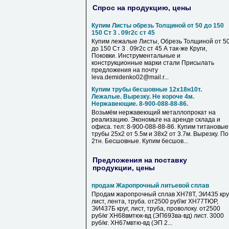
Спрос на продукцию, цены
Купим Листы обрезь Толщиной от 50 до 150
150 Ст 3 . 09г2с ст 45
Купим лежалые Листы, Обрезь Толщиной от 5
до 150 Ст 3 . 09г2с ст 45 А так-же Круги,
Поковки. Инструментальные и
конструкционные марки стали Присылать
предложения на почту
leva.demidenko02@mail.r...
Купим трубы бесшовные 12х18н10т.
Лежалые. Вырезку. Не короче 4м.
Нержавеющие. 8-900-088-88-86.
Возьмём нержавеющий металлопрокат на
реализацию. Экономьте на аренде склада и
офиса. тел: 8-900-088-88-86. Купим титановые
трубы 25х2 от 5.5м и 38х2 от 3.7м. Вырезку. По
2тн. Бесшовные. Купим бесшов...
Предложения на поставку
продукции, цены
продам Жаропрочный литьевой сплав
Продам жаропрочный сплав ХН78Т, ЭИ435 круг
лист, лента, труба. от2500 руб\кг ХН77ТЮР,
ЭИ437Б круг, лист, труба, проволоку. от2500
руб/кг ХН68вмтюк-вд (ЭП693ва-вд) лист. 3000
руб/кг. ХН67мвтю-вд (ЭП 2...