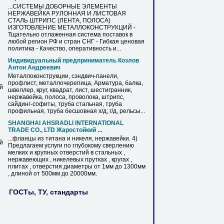
...СИСТЕМЫ ДОБОРНЫЕ ЭЛЕМЕНТЫ
НЕРЖАВЕЙКА
РУЛОННАЯ И ЛИСТОВАЯ
СТАЛЬ ШТРИПС (ЛЕНТА, ПОЛОСА)
ИЗГОТОВЛЕНИЕ МЕТАЛЛОКОНСТРУКЦИЙ -
Тщательно отлаженная система поставок в
любой регион РФ и стран СНГ - Гибкая ценовая
политика - Качество, оперативность и...
Индивидуальный предприниматель Козлов
Антон Андреевич
с
Металлоконструкции, сэндвич-панели,
профлист, металлочерепица, Арматура, балка,
й
швеллер, круг, квадрат, лист, шестигранник,
нержавейка
, полоса, проволока, штрипс,
сайдинг-софиты, труба стальная, труба
профильная, труба бесшовная х/д; г/д, рельсы...
SHANGHAI AHSRADLI INTERNATIONAL
TRADE CО., LTD Жаростойкий ...
...фланцы из титана и никеля,
нержавейки
. 4)
й
Предлагаем услуги по глубокому сверлению
мелких и крупных отверстий в стальных ,
нержавеющих , никелевых прутках , кругах ,
плитах , отверстия диаметры от 1мм до 1300мм
, длиной от 500мм до 20000мм.
ГОСТы, ТУ, стандарты