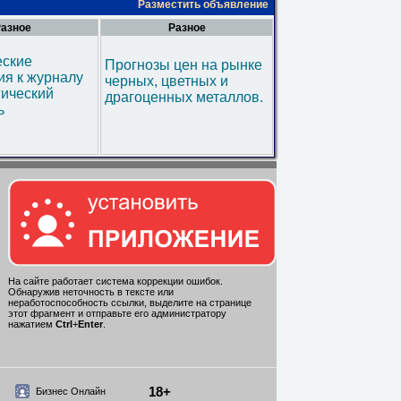
Разместить объявление
азное
Разное
еские
Прогнозы цен на рынке
я к журналу
черных, цветных и
гический
драгоценных металлов.
ь
На сайте работает система коррекции ошибок.
Обнаружив неточность в тексте или
неработоспособность ссылки, выделите на странице
этот фрагмент и отправьте его администратору
нажатием
Ctrl
+
Enter
.
18+
Бизнес Онлайн