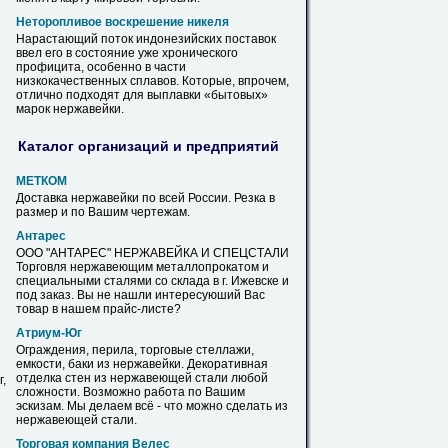
Неторопливое воскрешение никеля
Нарастающий поток индонезийских поставок
ввел его в состояние уже хронического
профицита, особенно в части
низкокачественных сплавов. Которые, впрочем,
отлично подходят для выплавки «бытовых»
марок
нержавейки
.
Каталог организаций и предприятий
МЕТКОМ
Доставка
нержавейки
по всей России. Резка в
размер и по Вашим чертежам.
Антарес
ООО "АНТАРЕС"
НЕРЖАВЕЙКА
И СПЕЦСТАЛИ
Торговля нержавеющим металлопрокатом и
специальными сталями со склада в г. Ижевске и
под заказ. Вы не нашли интересуюший Вас
товар в нашем прайс-листе?
Атриум-Юг
Ограждения, перила, торговые стеллажи,
емкости, баки из
нержавейки
. Декоративная
отделка стен из нержавеющей стали любой
,
сложности. Возможно работа по Вашим
эскизам. Мы делаем всё - что можно сделать из
нержавеющей стали.
Торговая компания Велес