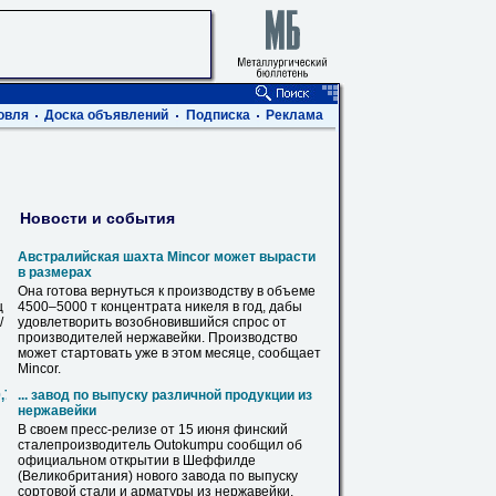
овля
Доска объявлений
Подписка
Реклама
Новости и события
Австралийская шахта Mincor может вырасти
в размерах
Она готова вернуться к производству в объеме
ц
4500–5000 т концентрата никеля в год, дабы
/
удовлетворить возобновившийся спрос от
производителей
нержавейки
. Производство
может стартовать уже в этом месяце, сообщает
Mincor.
0,720,820,1020,1220,1420
... завод по выпуску различной продукции из
нержавейки
В своем пресс-релизе от 15 июня финский
сталепроизводитель Outokumpu сообщил об
официальном открытии в Шеффилде
(Великобритания) нового завода по выпуску
сортовой стали и арматуры из
нержавейки
.