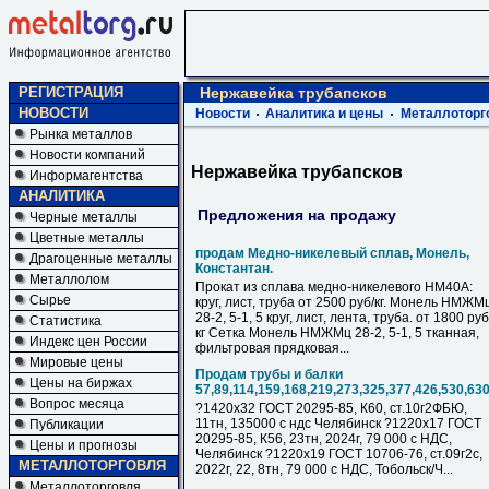
РЕГИСТРАЦИЯ
Нержавейка трубапсков
НОВОСТИ
Новости
Аналитика и цены
Металлоторг
Рынка металлов
Новости компаний
Нержавейка трубапсков
Информагентства
АНАЛИТИКА
Предложения на продажу
Черные металлы
Цветные металлы
продам Медно-никелевый сплав, Монель,
Драгоценные металлы
Константан.
Металлолом
Прокат из сплава медно-никелевого НМ40А:
Сырье
круг, лист, труба от 2500 руб/кг. Монель НМЖМ
28-2, 5-1, 5 круг, лист, лента, труба. от 1800 руб
Статистика
кг Сетка Монель НМЖМц 28-2, 5-1, 5 тканная,
Индекс цен России
фильтровая прядковая...
Мировые цены
Продам трубы и балки
Цены на биржах
57,89,114,159,168,219,273,325,377,426,530,63
Вопрос месяца
?1420х32 ГОСТ 20295-85, К60, ст.10г2ФБЮ,
11тн, 135000 с ндс Челябинск ?1220х17 ГОСТ
Публикации
20295-85, К56, 23тн, 2024г, 79 000 с НДC,
Цены и прогнозы
Челябинск ?1220х19 ГОСТ 10706-76, ст.09г2с,
МЕТАЛЛОТОРГОВЛЯ
2022г, 22, 8тн, 79 000 с НДC, Тобольск/Ч...
Металлоторговля