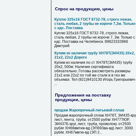
Спрос на продукцию, цены
Куплю 325х16 ГОСТ 8732-78, строго лежак,
сталь любая, 2 трубы не короче 7,3м. Только
с ндс. Поставка
Куплю 325х16 ГОСТ 8732-78, строго лежак,
сталь любая, 2 трубы не короче 7, 3м. Только с
ндс. Поставка на Челябинск. 89823333966
Дмитрий
Купим из наличия трубу ХН78Т(ЭИ435) 20х2,
21х2, 22х2 Дорого
Купим из наличия по ст ХН78Т(ЭИ435) трубу
20х2, 500кг. Наличие сертификата
обязательно. Готовы рассмотреть размеры
21х2 или 22х2 по той же стали и в тех же
объемах. Тел (921)9410130 Игорь Григорьевич
...
Предложения на поставку
продукции, цены
продам Жаропрочный литьевой сплав
Продам жаропрочный сплав ХН78Т, ЭИ435 круг
лист, лента, труба. от2500 руб\кг ХН77ТЮР,
ЭИ437Б круг, лист, труба, проволоку. от2500
руб/кг ХН68вмтюк-вд (ЭП693ва-вд) лист. 3000
руб/кг. ХН67мвтю-вд (ЭП 2...