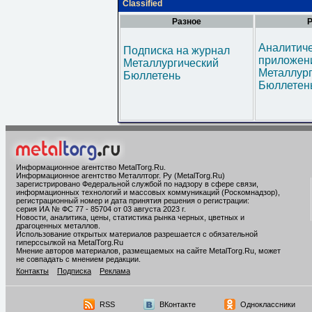
Classified
Разное
Р
Аналитич
Подписка на журнал
приложени
Металлургический
Металлур
Бюллетень
Бюллетен
Информационное агентство MetalTorg.Ru
.
Информационное агентство Металлторг. Ру (MetalTorg.Ru)
зарегистрировано Федеральной службой по надзору в сфере связи,
информационных технологий и массовых коммуникаций (Роскомнадзор),
регистрационный номер и дата принятия решения о регистрации:
серия ИА № ФС 77 - 85704 от 03 августа 2023 г.
Новости, аналитика, цены, статистика рынка черных, цветных и
драгоценных металлов.
Использование открытых материалов разрешается с обязательной
гиперссылкой на MetalTorg.Ru
Мнение авторов материалов, размещаемых на сайте MetalTorg.Ru, может
не совпадать с мнением редакции.
Контакты
Подписка
Реклама
RSS
ВКонтакте
Одноклассники