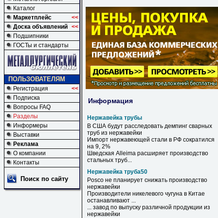
Каталог
Маркетплейс
<<
Доска объявлений
<<
Подшипники
ГОСТы и стандарты
ПОЛЬЗОВАТЕЛЯМ
Регистрация
<<
Подписка
Информация
Вопросы FAQ
Разделы
Нержавейка трубы
Информеры
В США будут расследовать демпинг сварных
труб
из
нержавейки
Выставки
Импорт нержавеющей стали в РФ сократился
Реклама
на 9, 2%
О компании
Шведская Alleima расширяет производство
стальных
труб
...
Контакты
Нержавейка труба50
Поиск по сайту
Posco не планирует снижать производство
нержавейки
Производители никелевого чугуна в Китае
останавливают ...
... завод по выпуску различной продукции из
нержавейки