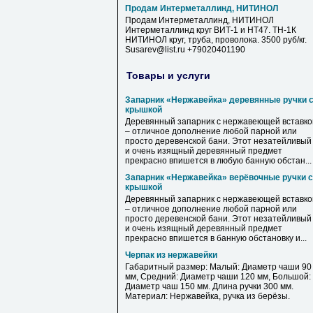
Продам Интерметаллинд, НИТИНОЛ
Продам Интерметаллинд, НИТИНОЛ
Интерметаллинд круг ВИТ-1 и НТ47. ТН-1К
НИТИНОЛ круг, труба, проволока. 3500 руб/кг.
Susarev@list.ru +79020401190
Товары и услуги
Запарник «Нержавейка» деревянные ручки 
крышкой
Деревянный запарник с нержавеющей вставко
– отличное дополнение любой парной или
просто деревенской бани. Этот незатейливый
и очень изящный деревянный предмет
прекрасно впишется в любую банную обстан...
Запарник «Нержавейка» верёвочные ручки с
крышкой
Деревянный запарник с нержавеющей вставко
– отличное дополнение любой парной или
просто деревенской бани. Этот незатейливый
и очень изящный деревянный предмет
прекрасно впишется в банную обстановку и...
Черпак из нержавейки
Габаритный размер: Малый: Диаметр чаши 90
мм, Средний: Диаметр чаши 120 мм, Большой:
Диаметр чаш 150 мм. Длина ручки 300 мм.
Материал: Нержавейка, ручка из берёзы.