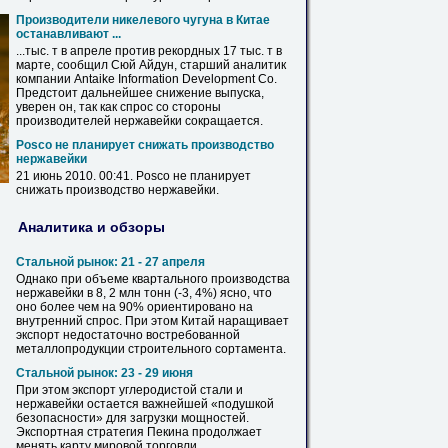
Производители никелевого чугуна в Китае
останавливают ...
...тыс. т в апреле против рекордных 17 тыс. т в
марте, сообщил Сюй Айдун, старший аналитик
компании Antaike Information Development Co.
Предстоит дальнейшее снижение выпуска,
уверен он, так как спрос со стороны
производителей
нержавейки
сокращается.
Posco не планирует снижать производство
нержавейки
21 июнь 2010. 00:41. Posco не планирует
снижать производство
нержавейки
.
Аналитика и обзоры
Стальной рынок: 21 - 27 апреля
Однако при объеме квартального производства
нержавейки
в 8, 2 млн тонн (-3, 4%) ясно, что
оно более чем на 90% ориентировано на
внутренний спрос. При этом Китай наращивает
экспорт недостаточно востребованной
металлопродукции строительного сортамента.
Стальной рынок: 23 - 29 июня
При этом экспорт углеродистой стали и
нержавейки
остается важнейшей «подушкой
безопасности» для загрузки мощностей.
Экспортная стратегия Пекина продолжает
менять карту мировой торговли.