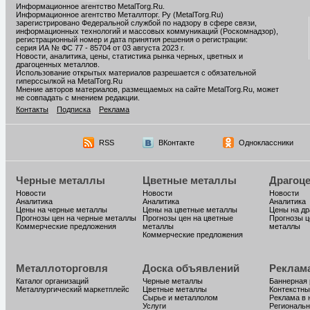
Информационное агентство MetalTorg.Ru
.
Информационное агентство Металлторг. Ру (MetalTorg.Ru)
зарегистрировано Федеральной службой по надзору в сфере связи,
информационных технологий и массовых коммуникаций (Роскомнадзор),
регистрационный номер и дата принятия решения о регистрации:
серия ИА № ФС 77 - 85704 от 03 августа 2023 г.
Новости, аналитика, цены, статистика рынка черных, цветных и
драгоценных металлов.
Использование открытых материалов разрешается с обязательной
гиперссылкой на MetalTorg.Ru
Мнение авторов материалов, размещаемых на сайте MetalTorg.Ru, может
не совпадать с мнением редакции.
Контакты
Подписка
Реклама
RSS
ВКонтакте
Одноклассники
Черные металлы
Цветные металлы
Драгоц
Новости
Новости
Новости
Аналитика
Аналитика
Аналитика
Цены на черные металлы
Цены на цветные металлы
Цены на д
Прогнозы цен на черные металлы
Прогнозы цен на цветные
Прогнозы ц
Коммерческие предложения
металлы
металлы
Коммерческие предложения
Металлоторговля
Доска объявлений
Реклам
Каталог организаций
Черные металлы
Баннерная
Металлургический маркетплейс
Цветные металлы
Контекстны
Сырье и металлолом
Реклама в 
Услуги
Региональн