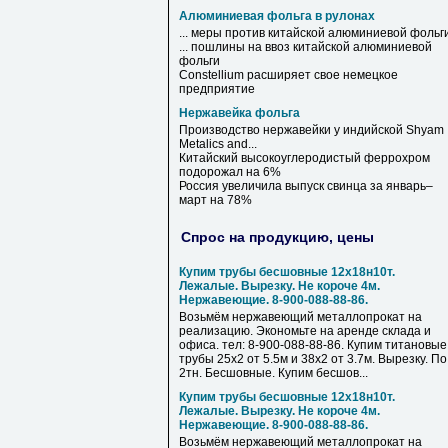
Алюминиевая фольга в рулонах
... меры против китайской
алюминиевой
фольг
... пошлины на ввоз китайской
алюминиевой
фольги
Constellium расширяет свое немецкое
предприятие
Нержавейка фольга
Производство
нержавейки
у индийской Shyam
Metalics and...
Китайский высокоуглеродистый феррохром
подорожал на 6%
Россия увеличила выпуск свинца за январь–
март на 78%
Спрос на продукцию, цены
Купим трубы бесшовные 12х18н10т.
Лежалые. Вырезку. Не короче 4м.
Нержавеющие. 8-900-088-88-86.
Возьмём нержавеющий металлопрокат на
реализацию. Экономьте на аренде склада и
офиса. тел: 8-900-088-88-86. Купим титановые
трубы 25х2 от 5.5м и 38х2 от 3.7м. Вырезку. По
2тн. Бесшовные. Купим бесшов...
Купим трубы бесшовные 12х18н10т.
Лежалые. Вырезку. Не короче 4м.
Нержавеющие. 8-900-088-88-86.
Возьмём нержавеющий металлопрокат на