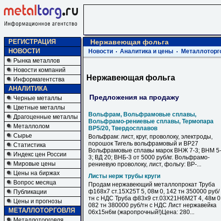
РЕГИСТРАЦИЯ
Нержавеющая фольга
НОВОСТИ
Новости
Аналитика и цены
Металлоторг
Рынка металлов
Новости компаний
Нержавеющая фольга
Информагентства
АНАЛИТИКА
Предложения на продажу
Черные металлы
Цветные металлы
Вольфрам, Вольфрамовые сплавы,
Драгоценные металлы
Вольфрамо-рениевые сплавы, Термопара
Металлолом
ВР5/20, Твердосплавов
Сырье
Вольфрам: лист, круг, проволоку, электроды,
порошок Тигель вольфрамовый и ВР27
Статистика
Вольфрамовые сплавы марок ВНЖ 7-3; ВНМ 5
Индекс цен России
3; ВД 20; ВНБ-3 от 5000 руб/кг. Вольфрамо-
Мировые цены
рениевую проволоку, лист, фольгу: ВР-...
Цены на биржах
Листы нерж трубы круги
Вопрос месяца
Продам нержавеющий металлопрокат Труба
ф168х7 ст.15Х25Т 5, 08м 0, 142 тн 350000 руб/
Публикации
тн с НДС Труба ф83х9 ст.03Х21Н6М2Т 4, 48м 0
Цены и прогнозы
082 тн 380000 руб/тн с НДС Лист нержавейка
МЕТАЛЛОТОРГОВЛЯ
06х15н6м (жаропрочный!)Цена: 280...
Металлоторговля