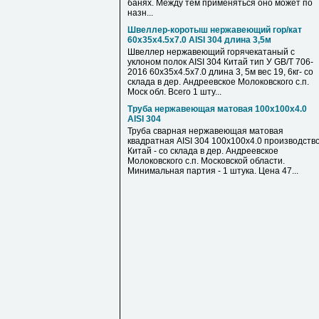
банях. Между тем применяться оно может по
назн...
Швеллер-коротыш нержавеющий гор/кат
60х35х4.5х7.0 AISI 304 длина 3,5м
Швеллер нержавеющий горячекатаный с
уклоном полок AISI 304 Китай тип У GB/T 706-
2016 60х35х4.5х7.0 длина 3, 5м вес 19, 6кг- со
склада в дер. Андреевское Молоковского с.п.
Моск обл. Всего 1 шту...
Труба нержавеющая матовая 100х100х4.0
AISI 304
Труба сварная нержавеющая матовая
квадратная AISI 304 100х100х4.0 производств
Китай - со склада в дер. Андреевское
Молоковского с.п. Московской области.
Минимальная партия - 1 штука. Цена 47...