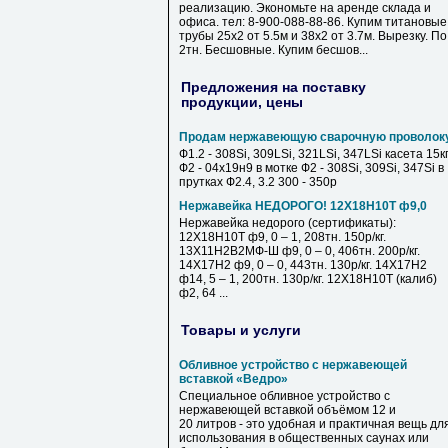
реализацию. Экономьте на аренде склада и
офиса. тел: 8-900-088-88-86. Купим титановые
трубы 25х2 от 5.5м и 38х2 от 3.7м. Вырезку. По
2тн. Бесшовные. Купим бесшов...
Предложения на поставку
продукции, цены
Продам нержавеющую сварочную проволок
Ф1.2 - 308Si, 309LSi, 321LSi, 347LSi касета 15к
Ф2 - 04х19н9 в мотке Ф2 - 308Si, 309Si, 347Si в
прутках Ф2.4, 3.2 300 - 350р
Нержавейка НЕДОРОГО! 12Х18Н10Т ф9,0
Нержавейка недорого (сертификаты):
12Х18Н10Т ф9, 0 – 1, 208тн. 150р/кг.
13Х11Н2В2МФ-Ш ф9, 0 – 0, 406тн. 200р/кг.
14Х17Н2 ф9, 0 – 0, 443тн. 130р/кг. 14Х17Н2
ф14, 5 – 1, 200тн. 130р/кг. 12Х18Н10Т (калиб)
ф2, 64 ...
Товары и услуги
Обливное устройство с нержавеющей
вставкой «Ведро»
Специальное обливное устройство с
нержавеющей вставкой объёмом 12 и
20 литров - это удобная и практичная вещь дл
использования в общественных саунах или