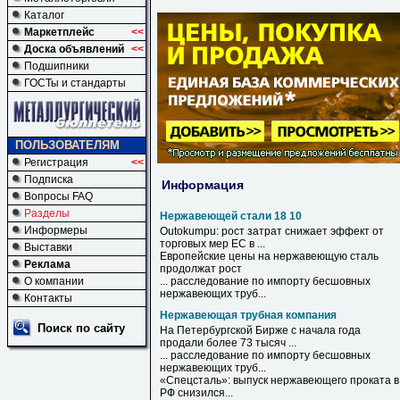
Каталог
Маркетплейс
<<
Доска объявлений
<<
Подшипники
ГОСТы и стандарты
ПОЛЬЗОВАТЕЛЯМ
Регистрация
<<
Подписка
Информация
Вопросы FAQ
Разделы
Нержавеющей стали 18 10
Информеры
Outokumpu: рост затрат снижает эффект от
торговых мер ЕС в ...
Выставки
Европейские цены на
нержавеющую
сталь
Реклама
продолжат рост
О компании
... расследование по импорту бесшовных
нержавеющих
труб...
Контакты
Нержавеющая трубная компания
Поиск по сайту
На Петербургской Бирже с начала года
продали более 73 тысяч ...
... расследование по импорту бесшовных
нержавеющих
труб...
«Спецсталь»: выпуск
нержавеющего
проката в
РФ снизился...