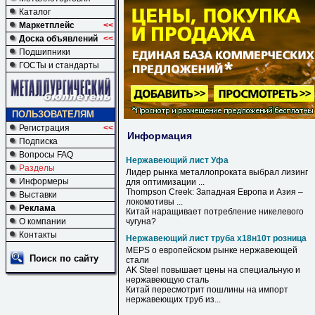
Каталог
Маркетплейс
<<
Доска объявлений
<<
Подшипники
ГОСТы и стандарты
ПОЛЬЗОВАТЕЛЯМ
Регистрация
<<
Информация
Подписка
Вопросы FAQ
Нержавеющий лист Уфа
Разделы
Лидер рынка металлопроката выбрал лизинг
Информеры
для оптимизации ...
Thompson Creek: Западная Европа и Азия –
Выставки
локомотивы ...
Реклама
Китай наращивает потребление никелевого
О компании
чугуна?
Контакты
Нержавеющий лист труба х18н10т розница
MEPS о европейском рынке
нержавеющей
Поиск по сайту
стали
AK Steel повышает цены на специальную и
нержавеющую
сталь
Китай пересмотрит пошлины на импорт
нержавеющих
труб
из...