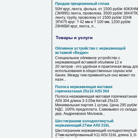
Продам прецизионный сплав
50Н круг, лента, фольга. от 1500 руб/кг 40КХН
(ЭИ995) лента, проволока. 3500 руб/кг 36НХТ
ленту, трубу, проволоку от 1500 руб/кг 32НК
ЭП475 круг: ? 42 мм и ? 100 мм. 1200 руб/кг
29НКВИ круг, лента, л...
Товары и услуги
Обливное устройство с нержавеющей
вставкой «Ведро»
Специальное обливное устройство с
нержавеющей вставкой объёмом 12 и
20 литров - это удобная и практичная вещь дл
использования в общественных саунах или
банях. Между тем применяться оно может по
назн...
Полоса нержавеющая матовая
горячекатаная 25х10 AISI 304
Полоса нержавеющая матовая горячекатаная
AISI 304 длина 3-3.05м Китай 25х10.
Минимальная партия 1 штука. Цена 295 руб/кг 
НДС. 100% предоплата. Самовывоз со склада 
дер. Андреевское Молоков...
Шестигранник холоднотянутый
нержавеющий 27мм AISI 316L
Шестигранник нержавеющий холоднотянутый
27мм калиброванный h11 AISI 316L длина 3, 0-