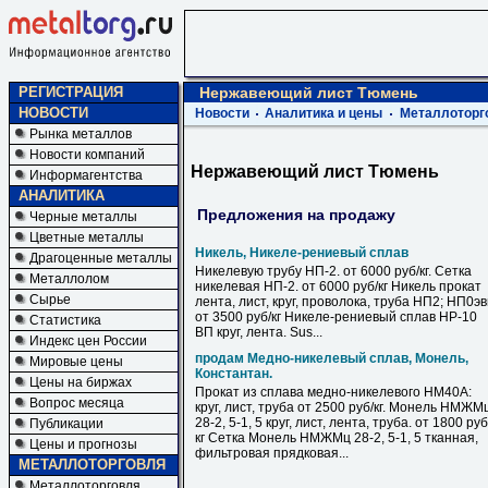
РЕГИСТРАЦИЯ
Нержавеющий лист Тюмень
НОВОСТИ
Новости
Аналитика и цены
Металлоторг
Рынка металлов
Новости компаний
Нержавеющий лист Тюмень
Информагентства
АНАЛИТИКА
Предложения на продажу
Черные металлы
Цветные металлы
Никель, Никеле-рениевый сплав
Драгоценные металлы
Никелевую трубу НП-2. от 6000 руб/кг. Сетка
Металлолом
никелевая НП-2. от 6000 руб/кг Никель прокат
Сырье
лента, лист, круг, проволока, труба НП2; НП0э
от 3500 руб/кг Никеле-рениевый сплав НР-10
Статистика
ВП круг, лента. Sus...
Индекс цен России
продам Медно-никелевый сплав, Монель,
Мировые цены
Константан.
Цены на биржах
Прокат из сплава медно-никелевого НМ40А:
Вопрос месяца
круг, лист, труба от 2500 руб/кг. Монель НМЖМ
28-2, 5-1, 5 круг, лист, лента, труба. от 1800 руб
Публикации
кг Сетка Монель НМЖМц 28-2, 5-1, 5 тканная,
Цены и прогнозы
фильтровая прядковая...
МЕТАЛЛОТОРГОВЛЯ
Металлоторговля