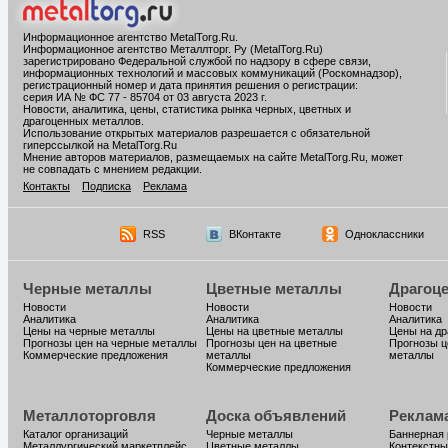
Информационное агентство MetalTorg.Ru
.
Информационное агентство Металлторг. Ру (MetalTorg.Ru)
зарегистрировано Федеральной службой по надзору в сфере связи,
информационных технологий и массовых коммуникаций (Роскомнадзор),
регистрационный номер и дата принятия решения о регистрации:
серия ИА № ФС 77 - 85704 от 03 августа 2023 г.
Новости, аналитика, цены, статистика рынка черных, цветных и
драгоценных металлов.
Использование открытых материалов разрешается с обязательной
гиперссылкой на MetalTorg.Ru
Мнение авторов материалов, размещаемых на сайте MetalTorg.Ru, может
не совпадать с мнением редакции.
Контакты
Подписка
Реклама
RSS
ВКонтакте
Одноклассники
Черные металлы
Цветные металлы
Драгоц
Новости
Новости
Новости
Аналитика
Аналитика
Аналитика
Цены на черные металлы
Цены на цветные металлы
Цены на д
Прогнозы цен на черные металлы
Прогнозы цен на цветные
Прогнозы ц
Коммерческие предложения
металлы
металлы
Коммерческие предложения
Металлоторговля
Доска объявлений
Реклам
Каталог организаций
Черные металлы
Баннерная
Металлургический маркетплейс
Цветные металлы
Контекстны