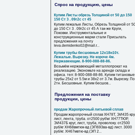
Спрос на продукцию, цены
Купим Листы обрезь Толщиной от 50 до 150
150 Ст 3 . 09г2с ст 45
Купим лежалые Листы, Обрезь Толщиной от 5
до 150 Ст 3 . 09г2с ст 45 А так-же Круги,
Поковки. Инструментальные и
конструкционные марки стали Присылать
предложения на почту
leva.demidenko02@mail.r...
Купим трубы бесшовные 12х18н10т.
Лежалые. Вырезку. Не короче 4м.
Нержавеющие. 8-900-088-88-86.
Возьмём нержавеющий металлопрокат на
реализацию. Экономьте на аренде склада и
офиса. тел: 8-900-088-88-86. Купим титановые
трубы 25х2 от 5.5м и 38х2 от 3.7м. Вырезку. По
2тн. Бесшовные. Купим бесшов...
Предложения на поставку
продукции, цены
продам Жаропрочный литьевой сплав
Продам жаропрочный сплав ХН78Т, ЭИ435 круг
лист, лента, труба. от2500 руб\кг ХН77ТЮР,
ЭИ437Б круг, лист, труба, проволоку. от2500
руб/кг ХН68вмтюк-вд (ЭП693ва-вд) лист. 3000
руб/кг. ХН67мвтю-вд (ЭП 2...