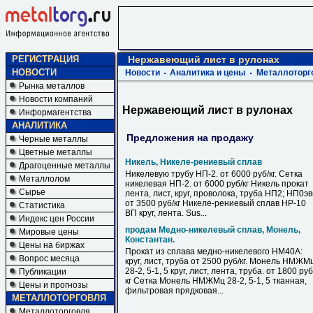
РЕГИСТРАЦИЯ
Нержавеющий лист в рулонах
НОВОСТИ
Новости
Аналитика и цены
Металлоторг
Рынка металлов
Новости компаний
Нержавеющий лист в рулонах
Информагентства
АНАЛИТИКА
Предложения на продажу
Черные металлы
Цветные металлы
Никель, Никеле-рениевый сплав
Драгоценные металлы
Никелевую трубу НП-2. от 6000 руб/кг. Сетка
Металлолом
никелевая НП-2. от 6000 руб/кг Никель прокат
Сырье
лента, лист, круг, проволока, труба НП2; НП0э
от 3500 руб/кг Никеле-рениевый сплав НР-10
Статистика
ВП круг, лента. Sus...
Индекс цен России
продам Медно-никелевый сплав, Монель,
Мировые цены
Константан.
Цены на биржах
Прокат из сплава медно-никелевого НМ40А:
Вопрос месяца
круг, лист, труба от 2500 руб/кг. Монель НМЖМ
28-2, 5-1, 5 круг, лист, лента, труба. от 1800 руб
Публикации
кг Сетка Монель НМЖМц 28-2, 5-1, 5 тканная,
Цены и прогнозы
фильтровая прядковая...
МЕТАЛЛОТОРГОВЛЯ
Металлоторговля