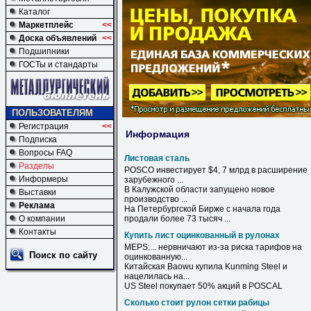
Каталог
Маркетплейс
<<
Доска объявлений
<<
Подшипники
ГОСТы и стандарты
ПОЛЬЗОВАТЕЛЯМ
Регистрация
<<
Информация
Подписка
Вопросы FAQ
Листовая сталь
Разделы
POSCO инвестирует $4, 7 млрд в расширение
Информеры
зарубежного ...
В Калужской области запущено новое
Выставки
производство ...
Реклама
На Петербургской Бирже с начала года
О компании
продали более 73 тысяч ...
Контакты
Купить лист оцинкованный в рулонах
MEPS:... нервничают из-за риска тарифов на
Поиск по сайту
оцинкованную
...
Китайская Baowu
купила
Kunming Steel и
нацелилась на...
US Steel
покупает
50% акций
в
POSCAL
Сколько стоит рулон сетки рабицы