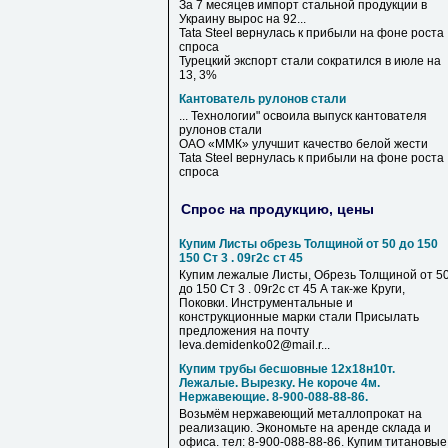
За 7 месяцев импорт стальной продукции в
Украину вырос на 92...
Tata Steel вернулась к прибыли на фоне роста
спроса
Турецкий экспорт стали сократился в июле на
13, 3%
Кантователь рулонов стали
... Технологии" освоила выпуск
кантователя
рулонов
стали
ОАО «ММК» улучшит качество белой жести
Tata Steel вернулась к прибыли на фоне роста
спроса
Спрос на продукцию, цены
Купим Листы обрезь Толщиной от 50 до 150
150 Ст 3 . 09г2с ст 45
Купим лежалые Листы, Обрезь Толщиной от 5
до 150 Ст 3 . 09г2с ст 45 А так-же Круги,
Поковки. Инструментальные и
конструкционные марки стали Присылать
предложения на почту
leva.demidenko02@mail.r...
Купим трубы бесшовные 12х18н10т.
Лежалые. Вырезку. Не короче 4м.
Нержавеющие. 8-900-088-88-86.
Возьмём нержавеющий металлопрокат на
реализацию. Экономьте на аренде склада и
офиса. тел: 8-900-088-88-86. Купим титановые