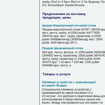
трубы 25х2 от 5.5м и 38х2 от 3.7м. Вырезку. По
2тн. Бесшовные. Купим бесшов...
Предложения на поставку
продукции, цены
продам Жаропрочный литьевой сплав
Продам жаропрочный сплав ХН78Т, ЭИ435 круг
лист, лента, труба. от2500 руб\кг ХН77ТЮР,
ЭИ437Б круг, лист, труба, проволоку. от2500
руб/кг ХН68вмтюк-вд (ЭП693ва-вд) лист. 3000
руб/кг. ХН67мвтю-вд (ЭП 2...
Продам прецизионный сплав
50Н круг, лента, фольга. от 1500 руб/кг 40КХН
(ЭИ995) лента, проволока. 3500 руб/кг 36НХТ
ленту, трубу, проволоку от 1500 руб/кг 32НК
ЭП475 круг: ? 42 мм и ? 100 мм. 1200 руб/кг
29НКВИ круг, лента, л...
Товары и услуги
Обливное устройство с нержавеющей
вставкой «Ведро»
Специальное обливное устройство с
нержавеющей вставкой объёмом 12 и
20 литров - это удобная и практичная вещь дл
использования в общественных саунах или
банях. Между тем применяться оно может по