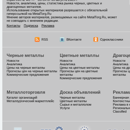
Новости, аналитика, цены, статистика рынка черных, цветных и
драгоценных металлов.
Использование открытых материалов разрешается с обязательной
гиперссылкой на MetalTorg.Ru
Мнение авторов материалов, размещаемых на сайте MetalTorg.Ru, может
не совпадать с мнением редакции.
Контакты
Подписка
Реклама
RSS
ВКонтакте
Одноклассники
Черные металлы
Цветные металлы
Драгоц
Новости
Новости
Новости
Аналитика
Аналитика
Аналитика
Цены на черные металлы
Цены на цветные металлы
Цены на д
Прогнозы цен на черные металлы
Прогнозы цен на цветные
Прогнозы ц
Коммерческие предложения
металлы
металлы
Коммерческие предложения
Металлоторговля
Доска объявлений
Реклам
Каталог организаций
Черные металлы
Баннерная
Металлургический маркетплейс
Цветные металлы
Контекстны
Сырье и металлолом
Реклама в 
Услуги
Региональн
Classified