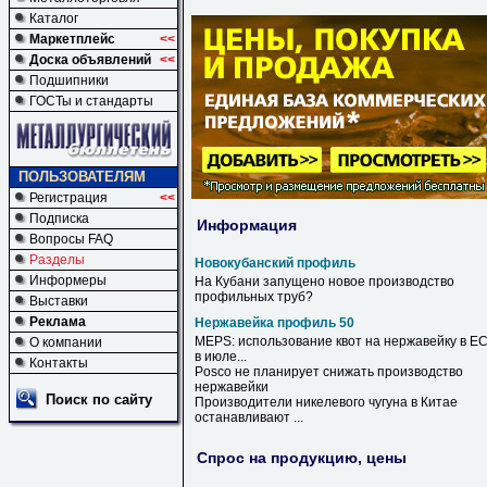
Каталог
Маркетплейс
<<
Доска объявлений
<<
Подшипники
ГОСТы и стандарты
ПОЛЬЗОВАТЕЛЯМ
Регистрация
<<
Подписка
Информация
Вопросы FAQ
Разделы
Новокубанский профиль
Информеры
На Кубани запущено новое производство
профильных труб?
Выставки
Реклама
Нержавейка профиль 50
MEPS: использование квот на
нержавейку
в Е
О компании
в июле...
Контакты
Posco не планирует снижать производство
нержавейки
Поиск по сайту
Производители никелевого чугуна в Китае
останавливают ...
Спрос на продукцию, цены