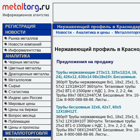
РЕГИСТРАЦИЯ
Нержавеющий профиль в Краснода
НОВОСТИ
Новости
Аналитика и цены
Металлоторг
Рынка металлов
Новости компаний
Нержавеющий профиль в Красно
Информагентства
АНАЛИТИКА
Предложения на продажу
Черные металлы
Цветные металлы
Трубы нержавеющие 273х13, 325х12(14, 16,
Драгоценные металлы
24), 426х12, 630х14 08х18н10т. Бесшовные.
Металлолом
360р!!! Трубы нержавеющие 8х1, 18х2, 25х1, 5,
Сырье
57х2 12Х18Н10Т 360тр/тн. Титановые трубы
25х2 ВТ1-0 1500р/кг с НДС 1, 3тн. 2, 2-2, 4м.
Статистика
Трубы 89х7 08Х12Н4ГСМ. Бесшовные. 9тн. 10-
Индекс цен России
11м. 8-900-088-88-86. Листы...
Мировые цены
Трубы бесшовные 32х6, 42х7, 60х5
Цены на биржах
12Х18Н12Т.
Вопрос месяца
360р!!! Трубы нержавеющие 8х1, 18х2, 25х1, 5,
57х2 12Х18Н10Т 360тр/тн. Титановые трубы
Публикации
25х2 ВТ1-0 1500р/кг с НДС 1, 3тн. 2, 2-2, 4м.
Цены и прогнозы
Трубы 89х7 08Х12Н4ГСМ. Бесшовные. 9тн. 10-
МЕТАЛЛОТОРГОВЛЯ
11м. 8-900-088-88-86. Листы...
Металлоторговля