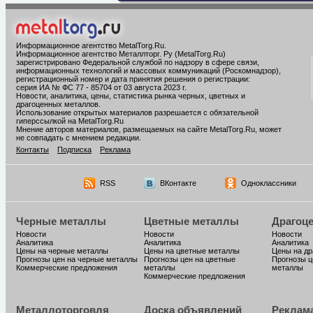
Информационное агентство MetalTorg.Ru
.
Информационное агентство Металлторг. Ру (MetalTorg.Ru)
зарегистрировано Федеральной службой по надзору в сфере связи,
информационных технологий и массовых коммуникаций (Роскомнадзор),
регистрационный номер и дата принятия решения о регистрации:
серия ИА № ФС 77 - 85704 от 03 августа 2023 г.
Новости, аналитика, цены, статистика рынка черных, цветных и
драгоценных металлов.
Использование открытых материалов разрешается с обязательной
гиперссылкой на MetalTorg.Ru
Мнение авторов материалов, размещаемых на сайте MetalTorg.Ru, может
не совпадать с мнением редакции.
Контакты
Подписка
Реклама
RSS
ВКонтакте
Одноклассники
Черные металлы
Цветные металлы
Драгоц
Новости
Новости
Новости
Аналитика
Аналитика
Аналитика
Цены на черные металлы
Цены на цветные металлы
Цены на д
Прогнозы цен на черные металлы
Прогнозы цен на цветные
Прогнозы ц
Коммерческие предложения
металлы
металлы
Коммерческие предложения
Металлоторговля
Доска объявлений
Реклам