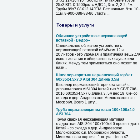
57х2 12Х18Н10Т 360тр/тн. Титановые трубы
25х2 ВТ1-0 1500р/кг с НДС 1, 3тн. 2, 2-2, 4м.
Трубы 89х7 08Х12Н4ГСМ. Бесшовные. 9тн. 10-
11м. 8-900-088-88-86. Листы...
Товары и услуги
Обливное устройство с нержавеющей
вставкой «Ведро»
Специальное обливное устройство с
нержавеющей вставкой объёмом 12 и
20 литров - это удобная и практичная вещь дл
использования в общественных саунах или
банях. Между тем применяться оно может по
назн...
Швеллер-коротыш нержавеющий гор/кат
60х35х4.5х7.0 AISI 304 длина 3,5м
Швеллер нержавеющий горячекатаный с
уклоном полок AISI 304 Китай тип У GB/T 706-
2016 60х35х4.5х7.0 длина 3, 5м вес 19, 6кг- со
склада в дер. Андреевское Молоковского с.п.
Моск обл. Всего 1 шту...
Труба нержавеющая матовая 100х100х4.0
AISI 304
Труба сварная нержавеющая матовая
квадратная AISI 304 100х100х4.0 производств
Китай - со склада в дер. Андреевское
Молоковского с.п. Московской области.
Минимальная партия - 1 штука. Цена 47...