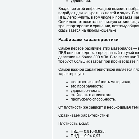
удлинении.
Владение этой информацией поможет выбрат
подойдет для конкретных целей и задач. В л
ПНД легко купить, в том числе и под заказ, к
Они имеют относительно низкую стоимость, а
транспортировке и хранении, поэтому общая
сказывается на любом кошельке.
Разбираем характеристики
Самое первое различие этих материалов — г
ПВД они выглядят как прозрачный тягучий во
давлении не более 300 мПа. В то время как
требуют больших затрат при производстве 
Самой важной характеристикой является пл
характеризует:
жесткость и стойкость материала;
его прозрачность;
ударопрочность.
стойкость к химикатам;
пропускную способность.
От плотности же зависит и необходимая тем
Сравниваем характеристики
Плотность, г/см3:
ПВД — 0,910-0,925;
ПНД — 0,94-0,97.