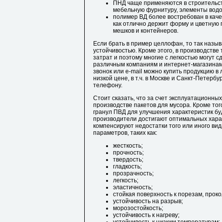
ПНД чаще применяются в строительст
мебельную фурнитуру, элементы водоп
полимер ВД более востребован в каче
как отлично держит форму и цветную 
мешков и контейнеров.
Если брать в пример целлофан, то так наз
устойчивостью. Кроме этого, в производстве
затрат и поэтому многие с легкостью могут с
различным компаниям и интернет-магазинам, 
звонок или e-mail можно купить продукцию 
низкой цене, в т.ч. в Москве и Санкт-Петербу
телефону.
Стоит сказать, что за счет эксплуатационн
производстве пакетов для мусора. Кроме тог
гранул ПВД для улучшения характеристик бу
производители достигают оптимальных хара
компенсируют недостатки того или иного вид
параметров, таких как:
жесткость;
прочность;
твердость;
гладкость;
прозрачность;
легкость;
эластичность;
стойкая поверхность к порезам, проко
устойчивость на разрыв;
морозостойкость;
устойчивость к нагреву;