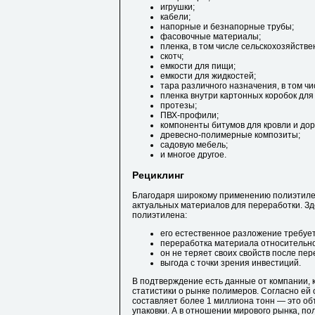
игрушки;
кабели;
напорные и безнапорные трубы;
фасовочные материалы;
пленка, в том числе сельскохозяйстве
скотч;
емкости для пищи;
емкости для жидкостей;
тара различного назначения, в том чи
пленка внутри картонных коробок для
протезы;
ПВХ-профили;
компоненты битумов для кровли и дор
древесно-полимерные композиты;
садовую мебель;
и многое другое.
Рециклинг
Благодаря широкому применению полиэтилен
актуальных материалов для переработки. Зд
полиэтилена:
его естественное разложение требует
переработка материала относительно
он не теряет своих свойств после пер
выгода с точки зрения инвестиций.
В подтверждение есть данные от компании, 
статистики о рынке полимеров. Согласно ей
составляет более 1 миллиона тонн — это о
упаковки. А в отношении мирового рынка, по