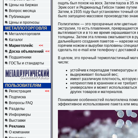
ощупь был похож на воск. Затем пауза в 35 л
Цены на биржах
Эрик осет и Реджинальд Гибсон также путем 
Вопрос месяца
Затем, в 1935 году был установлен точный сп
было запущено массовое производство знак
Публикации
Цены и прогнозы
Полиэтилен — это прозрачные или цветные 
МЕТАЛЛОТОРГОВЛЯ
экструзии, то есть плавления, превращаются
вытягивается и в то же время окрашивается
Металлоторговля
толщины. Затем эта пленка сматывается в ру
Каталог
дальнейшего создания пакетов — нарезки н
Маркетплейс
<<
горячим ножом и вырубки горловины специал
сделать по e-mail или телефону с доставко
Доска объявлений
<<
Подшипники
В целом, это прочный термопластичный мате
числе:
ГОСТы и стандарты
устойчив к перепадам температуры и
выдерживает большой вес;
имеет различную плотность, которую 
неприхотлив в хранении и не требует
ПОЛЬЗОВАТЕЛЯМ
универсален и может использоваться 
Регистрация
<<
других товаров и материалов.
Подписка
Понимание особенностей полиэтилена помог
Вопросы FAQ
эффективное использование пакета или ме
Разделы
Информеры
Выставки
Реклама
О компании