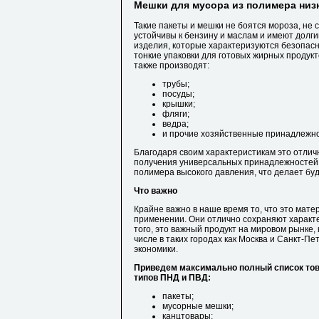
Мешки для мусора из полимера низ
Такие пакеты и мешки не боятся мороза, не 
устойчивы к бензину и маслам и имеют долг
изделия, которые характеризуются безопасн
тонкие упаковки для готовых жирных продукт
также производят:
трубы;
посуды;
крышки;
фляги;
ведра;
и прочие хозяйственные принадлежно
Благодаря своим характеристикам это отлич
получения универсальных принадлежностей 
полимера высокого давления, что делает бу
Что важно
Крайне важно в наше время то, что это мат
применении. Они отлично сохраняют характе
того, это важный продукт на мировом рынке
числе в таких городах как Москва и Санкт-Пе
экономики.
Приведем максимально полный список тов
типов ПНД и ПВД:
пакеты;
мусорные мешки;
канцтовары;