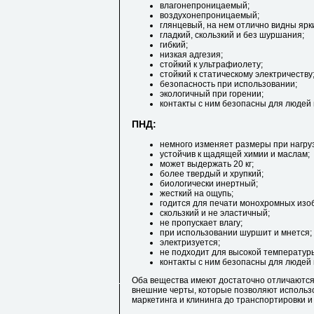
влагонепроницаемый;
воздухонепроницаемый;
глянцевый, на нем отлично видны ярк
гладкий, скользкий и без шуршания;
гибкий;
низкая адгезия;
стойкий к ультрафиолету;
стойкий к статическому электричеству
безопасность при использовании;
экологичный при горении;
контакты с ним безопасны для людей 
ПНД:
немного изменяет размеры при нагру
устойчив к щадящей химии и маслам;
может выдержать 20 кг;
более твердый и хрупкий;
биологически инертный;
жесткий на ощупь;
годится для печати монохромных изо
скользкий и не эластичный;
не пропускает влагу;
при использовании шуршит и мнется;
электризуется;
не подходит для высокой температур
контакты с ним безопасны для людей 
Оба вещества имеют достаточно отличаются 
внешние черты, которые позволяют использо
маркетинга и клининга до транспортировки 