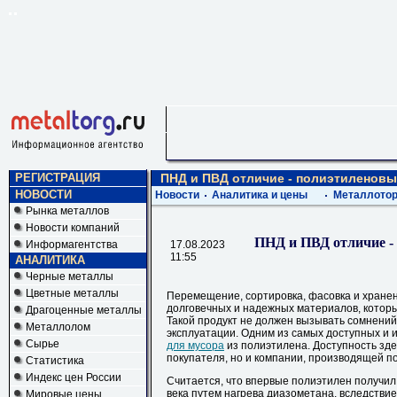
РЕГИСТРАЦИЯ
ПНД и ПВД отличие - полиэтиленовы
НОВОСТИ
Новости
Аналитика и цены
Металлотор
Рынка металлов
Новости компаний
ПНД и ПВД отличие -
Информагентства
17.08.2023
11:55
АНАЛИТИКА
Черные металлы
Цветные металлы
Перемещение, сортировка, фасовка и хране
долговечных и надежных материалов, которы
Драгоценные металлы
Такой продукт не должен вызывать сомнений
Металлолом
эксплуатации. Одним из самых доступных и 
Сырье
для мусора
из полиэтилена. Доступность зде
покупателя, но и компании, производящей п
Статистика
Индекс цен России
Считается, что впервые полиэтилен получил
века путем нагрева диазометана, вследствие
Мировые цены