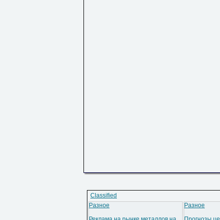
Classified
Разное
Разное
Реклама на рынке металлов на
Прогнозы це