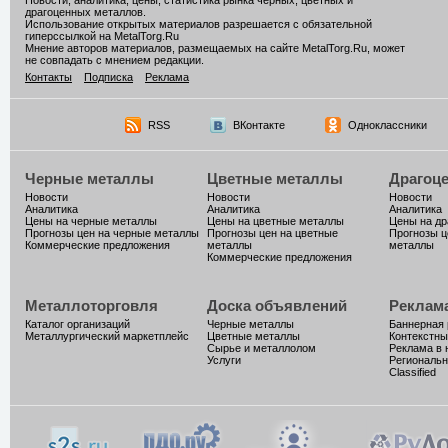
Новости, аналитика, цены, статистика рынка черных, цветных и
драгоценных металлов.
Использование открытых материалов разрешается с обязательной
гиперссылкой на MetalTorg.Ru
Мнение авторов материалов, размещаемых на сайте MetalTorg.Ru, может
не совпадать с мнением редакции.
Контакты
Подписка
Реклама
RSS
ВКонтакте
Одноклассники
Черные металлы
Цветные металлы
Драгоц
Новости
Новости
Новости
Аналитика
Аналитика
Аналитика
Цены на черные металлы
Цены на цветные металлы
Цены на д
Прогнозы цен на черные металлы
Прогнозы цен на цветные
Прогнозы ц
Коммерческие предложения
металлы
металлы
Коммерческие предложения
Металлоторговля
Доска объявлений
Реклам
Каталог организаций
Черные металлы
Баннерная
Металлургический маркетплейс
Цветные металлы
Контекстны
Сырье и металлолом
Реклама в 
Услуги
Региональн
Classified