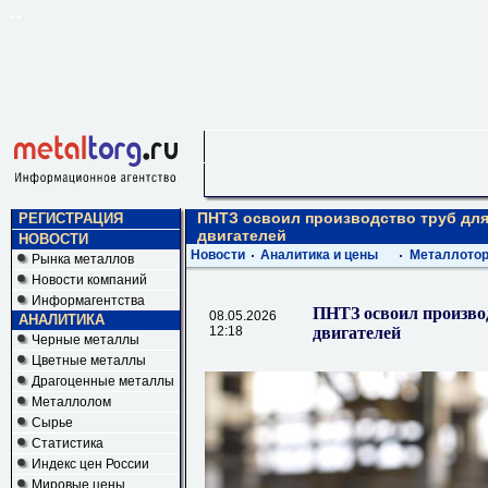
ПНТЗ освоил производство труб дл
РЕГИСТРАЦИЯ
двигателей
НОВОСТИ
Новости
Аналитика и цены
Металлотор
Рынка металлов
Новости компаний
Информагентства
ПНТЗ освоил произво
08.05.2026
АНАЛИТИКА
12:18
двигателей
Черные металлы
Цветные металлы
Драгоценные металлы
Металлолом
Сырье
Статистика
Индекс цен России
Мировые цены