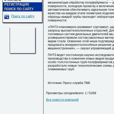
Контакты
механическую обработку полуфабриката — ра
РЕГИСТРАЦИЯ
поверхности, холодную прокатку и волочени
ПОИСК ПО САЙТУ
автоматически обеспечивать идеальную точ
качества на каждом этапе геометрия издели
Поиск по сайту
образцы каждой трубы проходят лабораторн
поверхности.
«ПНТЗ планомерно развивает сортамент, а
запросы высокотехнологичных отраслей. Для
топливных систем дизельных двигателей мы
усовершенствовали состав смазочных матер
марки стали. Освоение этой ниши подтвержд
предлагать конкурентоспособные решения д
машиностроения», — сказал управляющий д
ПНТЗ ведет постоянную научно-исследовате
производства и освоения новых видов проду
особо толстостенных труб-полуфабрикатов 
разработало новые технологические схемы д
плавниковых труб.
Источник: Пресс-служба ТМК
Просмотры сегодня/всего: 1 / 5269
Все новости компаний