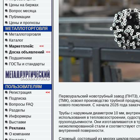
Цены на биржах
Вопрос месяца
Публикации
Цены и прогнозы
МЕТАЛЛОТОРГОВЛЯ
Металлоторговля
Каталог
Маркетплейс
<<
Доска объявлений
<<
Подшипники
ГОСТы и стандарты
ПОЛЬЗОВАТЕЛЯМ
Регистрация
<<
Первоуральский новотрубный завод (ПНТЗ),
Подписка
(ТМК), освоил производство трубной продук
Вопросы FAQ
нового поколения. С начала 2026 года заказч
Разделы
Трубы с наружным диаметром 10 мм, внутрен
Информеры
использования в тепловозостроении, судос
грузоподъемности. Они изготавливаются в 
Выставки
низколегированной стали и соответствуют ст
Реклама
внутренней поверхности.
О компании
Сложный, состоящий из многих циклов проце