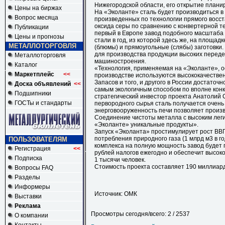
Нижегородской области, его открытие планируе
Цены на биржах
На «Эколанте» сталь будет производиться в
Вопрос месяца
произведенных по технологии прямого восст
оксида серы по сравнению с конвертерной т
Публикации
первый в Европе завод подобного масштаба 
Цены и прогнозы
стали в год, из которой здесь же, на площад
МЕТАЛЛОТОРГОВЛЯ
(блюмы) и прямоугольные (слябы) заготовки.
для производства продукции высоких переде
Металлоторговля
машиностроения.
Каталог
«Технология, применяемая на «Эколанте», о
Маркетплейс
<<
производстве используются высококачестве
Запасов и того, и другого в России достаточ
Доска объявлений
<<
самым экологичным способом по вполне кон
Подшипники
стратегический инвестор проекта Анатолий 
ГОСТы и стандарты
первородного сырья сталь получается очень
энерговооруженность печи позволяет произ
Соединение чистоты металла с высоким лег
«Эколанте» уникальные продукты».
Запуск «Эколанта» простимулирует рост ВВП
потребления природного газа (1 млрд м3 в го
ПОЛЬЗОВАТЕЛЯМ
комплекса на полную мощность завод будет 
Регистрация
<<
рублей налогов ежегодно и обеспечит выс
Подписка
1 тысячи человек.
Стоимость проекта составляет 190 миллиард
Вопросы FAQ
Разделы
Информеры
Источник: ОМК
Выставки
Реклама
Просмотры сегодня/всего: 2 / 2537
О компании