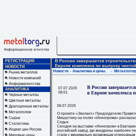
В России завершается строительств
РЕГИСТРАЦИЯ
Европе комплекса по выпуску чистой
НОВОСТИ
Новости
Аналитика и цены
Металлотор
Рынка металлов
Новости компаний
Информагентства
В России завершается
07.07.2026
АНАЛИТИКА
08:01
в Европе комплекса п
Черные металлы
Цветные металлы
06.07.2026
Драгоценные металлы
Металлолом
О проекте «Эколант» Председателю Правит
Сырье
Мишустину на полях «Иннопрома» рассказал
Седых
Статистика
Сегодня на выставке «Иннопром» в Екатери
Индекс цен России
российский завод, где внедрены наиболее 
стали с минимально возможным углеродным 
Мировые цены