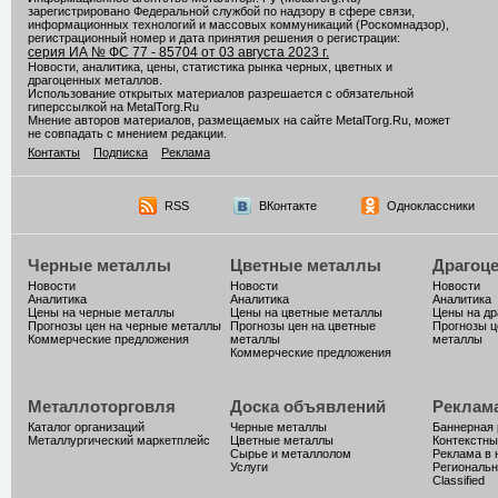
зарегистрировано Федеральной службой по надзору в сфере связи,
информационных технологий и массовых коммуникаций (Роскомнадзор),
регистрационный номер и дата принятия решения о регистрации:
серия ИА № ФС 77 - 85704 от 03 августа 2023 г.
Новости, аналитика, цены, статистика рынка черных, цветных и
драгоценных металлов.
Использование открытых материалов разрешается с обязательной
гиперссылкой на MetalTorg.Ru
Мнение авторов материалов, размещаемых на сайте MetalTorg.Ru, может
не совпадать с мнением редакции.
Контакты
Подписка
Реклама
RSS
ВКонтакте
Одноклассники
Черные металлы
Цветные металлы
Драгоц
Новости
Новости
Новости
Аналитика
Аналитика
Аналитика
Цены на черные металлы
Цены на цветные металлы
Цены на д
Прогнозы цен на черные металлы
Прогнозы цен на цветные
Прогнозы ц
Коммерческие предложения
металлы
металлы
Коммерческие предложения
Металлоторговля
Доска объявлений
Реклам
Каталог организаций
Черные металлы
Баннерная
Металлургический маркетплейс
Цветные металлы
Контекстны
Сырье и металлолом
Реклама в 
Услуги
Региональн
Classified