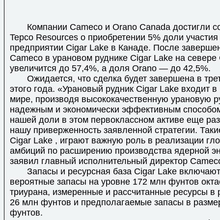
Компании Cameco и Orano Canada достигли со
Tepco Resources о приобретении 5% доли участия
предприятии Cigar Lake в Канаде. После заверше
Cameco в урановом руднике Cigar Lake на севере
увеличится до 57,4%, а доля Orano — до 42,5%.
Ожидается, что сделка будет завершена в трет
этого года. «Урановый рудник Cigar Lake входит в
мире, производя высококачественную урановую р
надежным и экономически эффективным способом
нашей доли в этом первоклассном активе еще ра
нашу приверженность заявленной стратегии. Такие
Cigar Lake , играют важную роль в реализации гл
амбиций по расширению производства ядерной э
заявил главный исполнительный директор Cameco
Запасы и ресурсная база Cigar Lake включают
вероятные запасы на уровне 172 млн фунтов окт
триурана, измеренные и рассчитанные ресурсы в 
26 млн фунтов и предполагаемые запасы в разме
фунтов.