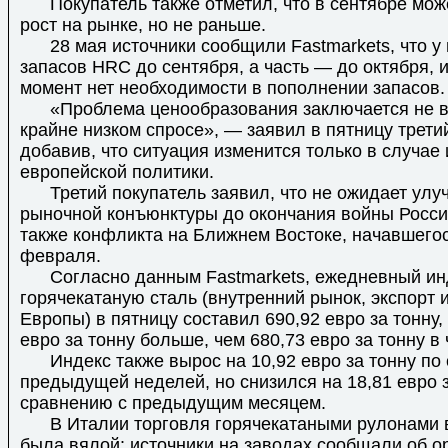
Покупатель также отметил, что в сентябре мож
рост на рынке, но не раньше.
28 мая источники сообщили Fastmarkets, что у 
запасов HRC до сентября, а часть — до октября, 
момент нет необходимости в пополнении запасов.
«Проблема ценообразования заключается не в 
крайне низком спросе», — заявил в пятницу трети
добавив, что ситуация изменится только в случае
европейской политики.
Третий покупатель заявил, что не ожидает улу
рыночной конъюнктуры до окончания войны России
также конфликта на Ближнем Востоке, начавшегос
февраля.
Согласно данным Fastmarkets, ежедневный инд
горячекатаную сталь (внутренний рынок, экспорт 
Европы) в пятницу составил 690,92 евро за тонну, 
евро за тонну больше, чем 680,73 евро за тонну в 
Индекс также вырос на 10,92 евро за тонну по
предыдущей неделей, но снизился на 18,81 евро з
сравнению с предыдущим месяцем.
В Италии торговля горячекатаными рулонами в
была вялой: источники на заводах сообщали об 