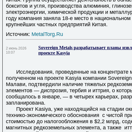
бокситов и угля, производства алюминия, глинозе
электроэнергии, химической продукции и металлур
году компания заняла 18-е место в национальном
крупнейших частных предприятий Китая.
Источник:
MetalTorg.Ru
Sovereign Metals разрабатывает планы изв
2 июнь 2026
10:07
проекте Kasyia
Исследования, проведенные на концентрате м
полученном на проекте Kasyia компании Sovereign
Малави, подтвердили наличие тяжелых редкозем
элементов — диспрозия, тербия и иттрия, о кото
сообщалось в январе, — в четырех карьерах, раз
запланирована.
Проект Kasiya, уже находящийся на стадии ок
технико-экономического обоснования с чистой п
стоимостью до налогообложения в $2,2 млрд, сод
магнитных редкоземельных элемента, а также итт