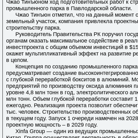
Чжао Тинъюном ход подготовительных работ к ст
промышленного парка в Павлодарской области.
Чжао Тинъюн отметил, что на данный момент 
земельный участок, компания привлекла проектны
строительству парка.
Руководитель Правительства РК поручил госу
органам оказать максимальное содействие в реал
инвестпроекта с общим объемом инвестиций в $15
окажет мультипликативный эффект на развитие ре
в целом.
Концепция по созданию промышленного парка 
предусматривает создание высокоинтегрированно
с глубокой переработкой бокситов в алюминий. М
предприятий по производству оксида алюминия п
уровне 4,8 млн тонн в год, электролитического ал
млн тонн. Объем глубокой переработки составит 1
ежегодно. Реализация проекта позволит обеспечи
тыс. человек. Строительство производственных об
в текущем году. Запуск 1 очереди намечен на 2028
проектную мощность – в 2029 году.
Xinfa Group — один из ведущих промышленных
Китая. Группа осуществляет деятельность в обла