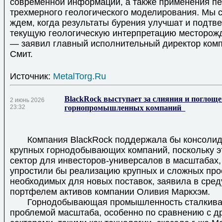
современной информации, а также применения п
трехмерного геологического моделирования. Мы 
ждем, когда результаты бурения улучшат и подтв
текущую геологическую интерпретацию месторожд
— заявил главный исполнительный директор ком
Смит.
Источник:
MetalTorg.Ru
BlackRock выступает за слияния и поглощ
2 июнь 2026
23:32
горнопромышленных компаний
Компания BlackRock поддержала бы консолид
крупных горнодобывающих компаний, поскольку э
сектор для инвесторов-универсалов в масштабах,
упростили бы реализацию крупных и сложных про
необходимых для новых поставок, заявила в сре
портфелем активов компании Оливия Маркхэм.
Горнодобывающая промышленность сталкивае
проблемой масштаба, особенно по сравнению с д