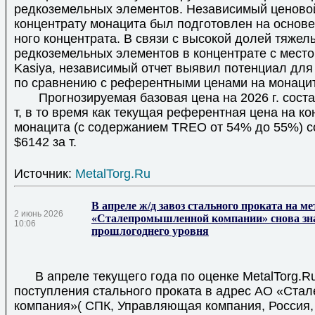
редкоземельных элементов. Независимый ценовой
концентрату монацита был подготовлен на основе
ного концентрата. В связи с высокой долей тяжел
редкоземельных элементов в концентрате с мест
Kasiya, независимый отчет выявил потенциал дл
по сравнению с референтными ценами на монацит
Прогнозируемая базовая цена на 2026 г. соста
т, в то время как текущая референтная цена на ко
монацита (с содержанием TREO от 54% до 55%) с
$6142 за т.
Источник:
MetalTorg.Ru
В апреле ж/д завоз стального проката на м
2 июнь 2026
«Сталепромышленной компании» снова зн
10:06
прошлогоднего уровня
В апреле текущего года по оценке MetalTorg.Ru
поступления стального проката в адрес АО «Ст
компания»( СПК, Управляющая компания, Россия, г