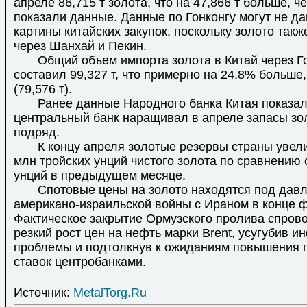
апреле 86,715 т золота, что на 47,866 т больше, че
показали данные. Данные по Гонконгу могут не д
картины китайских закупок, поскольку золото так
через Шанхай и Пекин.
Общий объем импорта золота в Китай через Го
составил 99,327 т, что примерно на 24,8% больше,
(79,576 т).
Ранее данные Народного банка Китая показали
центральный банк наращивал в апреле запасы зо
подряд.
К концу апреля золотые резервы страны увели
млн тройских унций чистого золота по сравнению 
унций в предыдущем месяце.
Спотовые цены на золото находятся под давл
американо-израильской войны с Ираном в конце 
Фактическое закрытие Ормузского пролива спров
резкий рост цен на нефть марки Brent, усугубив 
проблемы и подтолкнув к ожиданиям повышения 
ставок центробанками.
Источник:
MetalTorg.Ru