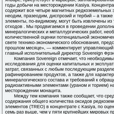
годы добычи на месторождении Kasiya. Концентра
содержит все четыре магнитных редкоземельных 
неодим, празеодим, диспрозий и тербий – а также 
элементы, по-видимому, могут быть извлечены из 
отходов . Мы продвигаемся в проведении дополн
минералогических и металлургических работ, нео
количественной оценки потенциальной экономиче
свете технико-экономического обоснования, пред
прошлом месяце», — комментирует управляющий 
главный исполнительный директор Sovereign Фрэн
Компания Sovereign отмечает, что необходимы
исследования для оценки капитальных и эксплуа
затрат, связанных с любым последующим раздел
рафинированием продуктов, а также для характер
минералогического состава и требований к обращ
радиоактивными элементами (ураном и торием) н
месторождении монацита.
Между тем компания также сообщает, что сред
содержания общего количества оксидов редкозе
элементов (TREO) в концентрате с Kasiya, по оце
семь раз выше, чем у пяти крупнейших мировых 