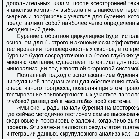
дополнительных 5000 м. После всесторонней техн
и анализа компания выбрала пять наиболее перс
скарнов и порфировых участков для бурения, кот
представляют собой наиболее четко определенны
сегодняшний день.
Бурение с обратной циркуляцией будет исполь
основном для быстрого и экономически эффектив
тестирования приповерхностных скарнов, в то вр
бурение будет сосредоточено на более глубоких уч
мнению компании, существует потенциал для по
минерализации под известной скарновой системой
Поэтапный подход с использованием бурения 
циркуляцией предназначен для обеспечения стаб
оперативного прогресса, позволяя при этом пров
тестирование приповерхностных участков паралл
глубокой разведкой в ​​масштабах всей системы.
«Мы очень рады началу бурения на месторожд
где сейчас методично тестируем самые высокока
скарновые и порфировые залежи, когда-либо выя
проекте. Эти залежи являются результатом тщате
интеграции данных, скрупулезного анализа как на