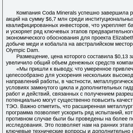
Компания Coda Minerals успешно завершила 
акций на сумму $6,7 млн ​​среди институциональны
квалифицированных инвесторов, что укрепляет б
и ускоряет ряд ключевых этапов предварительног
экономического обоснования для проекта Elizabet
добыче меди и кобальта на австралийском место
Olympic Dam.
Размещение, цена которого составила $0,13 за
увеличило общий объем денежных средств компан
«Мы пришли к выводу, что умеренное привлеч
целесообразно для ускорения нескольких высоко
направлений работы, в частности, металлургичес
условиях замкнутого цикла и дополнительных гид
работ и действий, связанных с получением разре
потенциально могут существенно повысить качест
ТЭО. Важно отметить, что расширенная металлур
программа позволяет ускорить ряд испытаний, ко
противном случае были бы проведены на более п
исследования. Это позволяет нам на ранних этап
ключевые технические вопросы и дополнительно 