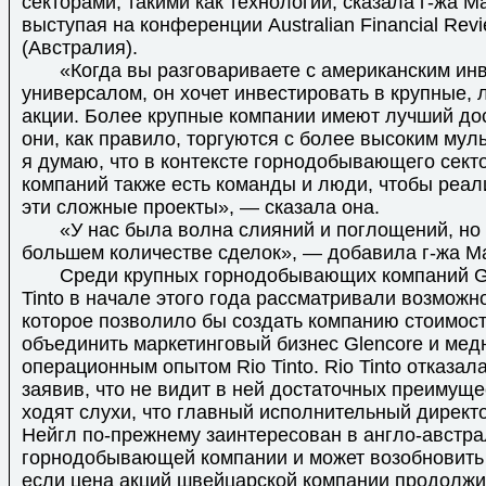
секторами, такими как технологии, сказала г-жа М
выступая на конференции Australian Financial Rev
(Австралия).
«Когда вы разговариваете с американским инв
универсалом, он хочет инвестировать в крупные,
акции. Более крупные компании имеют лучший дос
они, как правило, торгуются с более высоким мул
я думаю, что в контексте горнодобывающего сект
компаний также есть команды и люди, чтобы реал
эти сложные проекты», — сказала она.
«У нас была волна слияний и поглощений, но 
большем количестве сделок», — добавила г-жа М
Среди крупных горнодобывающих компаний Gle
Tinto в начале этого года рассматривали возможн
которое позволило бы создать компанию стоимос
объединить маркетинговый бизнес Glencore и мед
операционным опытом Rio Tinto. Rio Tinto отказала
заявив, что не видит в ней достаточных преимуще
ходят слухи, что главный исполнительный директо
Нейгл по-прежнему заинтересован в англо-австр
горнодобывающей компании и может возобновить
если цена акций швейцарской компании продолжи