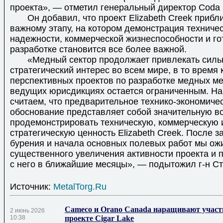
проекта», — отметил генеральный директор Coda 
Он добавил, что проект Elizabeth Creek прибли
важному этапу, на котором демонстрация техниче
надежности, коммерческой жизнеспособности и го
разработке становится все более важной.
«Медный сектор продолжает привлекать силь
стратегический интерес во всем мире, в то время 
перспективных проектов по разработке медных м
ведущих юрисдикциях остается ограниченным. На
считаем, что предварительное технико-экономиче
обоснование представляет собой значительную в
продемонстрировать техническую, коммерческую 
стратегическую ценность Elizabeth Creek. После 
бурения и начала основных полевых работ мы о
существенного увеличения активности проекта и 
с него в ближайшие месяцы», — подытожил г-н С
Источник:
MetalTorg.Ru
Cameco и Orano Canada наращивают участ
2 июнь 2026
10:38
проекте Cigar Lake