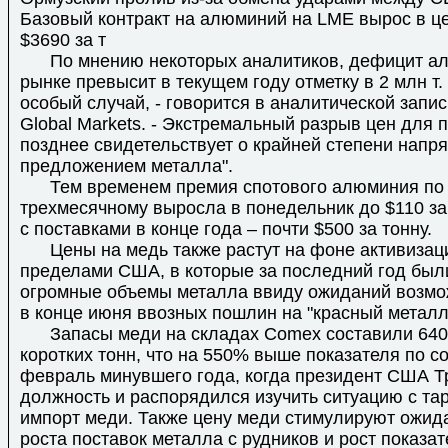
Базовый контракт на алюминий на LME вырос в це
$3690 за т
По мнению некоторых аналитиков, дефицит а
рынке превысит в текущем году отметку в 2 млн т.
особый случай, - говорится в аналитической записк
Global Markets. - Экстремальный разрыв цен для п
позднее свидетельствует о крайней степени напр
предложением металла".
Тем временем премия спотового алюминия по 
трехмесячному выросла в понедельник до $110 за
с поставками в конце года – почти $500 за тонну.
Цены на медь также растут на фоне активизаци
пределами США, в которые за последний год был
огромные объемы металла ввиду ожиданий возмо
в конце июня ввозных пошлин на "красный металл
Запасы меди на складах Comex составили 640,
коротких тонн, что на 550% выше показателя по с
февраль минувшего года, когда президент США Т
должность и распорядился изучить ситуацию с т
импорт меди. Также цену меди стимулируют ожид
роста поставок металла с рудников и рост показа