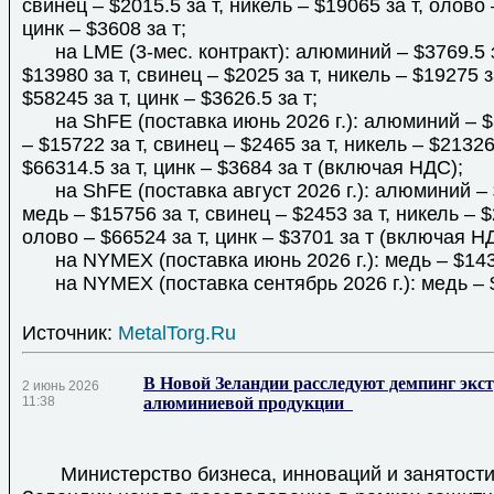
свинец – $2015.5 за т, никель – $19065 за т, олово 
цинк – $3608 за т;
на LME (3-мес. контракт): алюминий – $3769.5 з
$13980 за т, свинец – $2025 за т, никель – $19275 з
$58245 за т, цинк – $3626.5 за т;
на ShFE (поставка июнь 2026 г.): алюминий – $3
– $15722 за т, свинец – $2465 за т, никель – $21326
$66314.5 за т, цинк – $3684 за т (включая НДС);
на ShFE (поставка август 2026 г.): алюминий – $
медь – $15756 за т, свинец – $2453 за т, никель – $
олово – $66524 за т, цинк – $3701 за т (включая Н
на NYMEX (поставка июнь 2026 г.): медь – $1437
на NYMEX (поставка сентябрь 2026 г.): медь – $
Источник:
MetalTorg.Ru
В Новой Зеландии расследуют демпинг экс
2 июнь 2026
11:38
алюминиевой продукции
Министерство бизнеса, инноваций и занятости