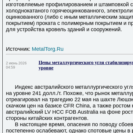
изготовляемые профилированием и штамповкой с
холоднокатаного горячеоцинкованного, электроли
оцинкованного (либо с иным металлическим защи
покрытием) проката с полимерным покрытием и 
для устройства кровель зданий и сооружений.
Источник:
MetalTorg.Ru
Цены металлургического угля стабилизир
2 июнь 2026
04:59
уровне
Индекс австралийского металлургического угл
на уровне 241 долл./т. Похоже, что рынок металлу
отреагировал на трагедию 22 мая на шахте Люшэ
скачком цен на базисе CFR China, а также ростом 
австралийский LV HCC FOB Australia на фоне рост
стороны китайских контрагентов.
В настоящее время, опасения по поводу сбоев 
постепенно ослабевают, однако спотовые цены в 