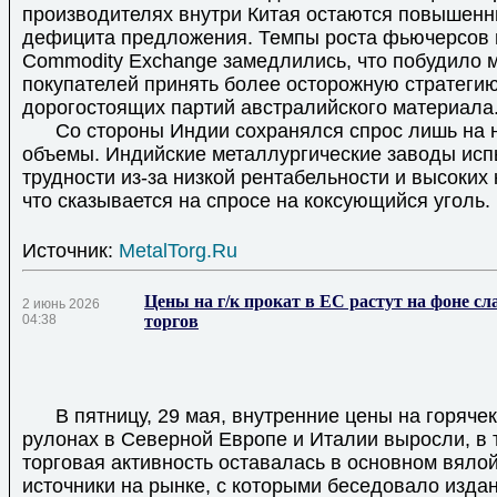
производителях внутри Китая остаются повышенн
дефицита предложения. Темпы роста фьючерсов н
Commodity Exchange замедлились, что побудило м
покупателей принять более осторожную стратеги
дорогостоящих партий австралийского материала
Со стороны Индии сохранялся спрос лишь на 
объемы. Индийские металлургические заводы ис
трудности из-за низкой рентабельности и высоких 
что сказывается на спросе на коксующийся уголь.
Источник:
MetalTorg.Ru
Цены на г/к прокат в ЕС растут на фоне с
2 июнь 2026
04:38
торгов
В пятницу, 29 мая, внутренние цены на горячек
рулонах в Северной Европе и Италии выросли, в 
торговая активность оставалась в основном вяло
источники на рынке, с которыми беседовало издан