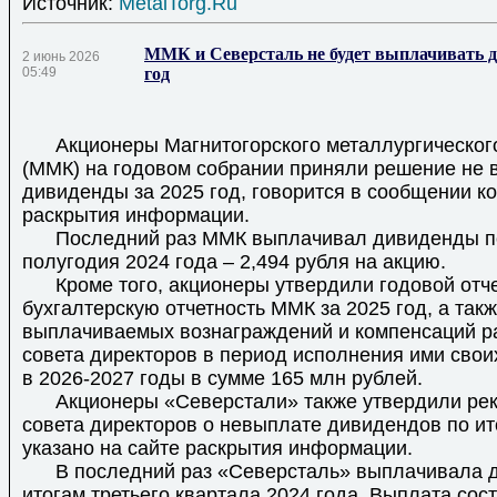
Источник:
MetalTorg.Ru
ММК и Северсталь не будет выплачивать д
2 июнь 2026
05:49
год
Акционеры Магнитогорского металлургического
(ММК) на годовом собрании приняли решение не 
дивиденды за 2025 год, говорится в сообщении к
раскрытия информации.
Последний раз ММК выплачивал дивиденды по 
полугодия 2024 года – 2,494 рубля на акцию.
Кроме того, акционеры утвердили годовой отче
бухгалтерскую отчетность ММК за 2025 год, а так
выплачиваемых вознаграждений и компенсаций р
совета директоров в период исполнения ими свои
в 2026-2027 годы в сумме 165 млн рублей.
Акционеры «Северстали» также утвердили ре
совета директоров о невыплате дивидендов по ит
указано на сайте раскрытия информации.
В последний раз «Северсталь» выплачивала 
итогам третьего квартала 2024 года. Выплата сос