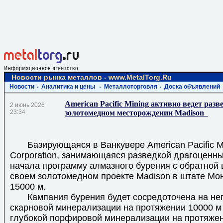
Новости рынка металлов - www.MetalTorg.Ru
Новости
Аналитика и цены
Металлоторговля
Доска объявлений
American Pacific Mining активно ведет разв
2 июнь 2026
23:34
золотомедном месторождении Madison
Базирующаяся в Ванкувере American Pacific M
Corporation, занимающаяся разведкой драгоценны
начала программу алмазного бурения с обратной 
своем золотомедном проекте Madison в штате Мо
15000 м.
Кампания бурения будет сосредоточена на не
скарновой минерализации на протяжении 10000 м
глубокой порфировой минерализации на протяже