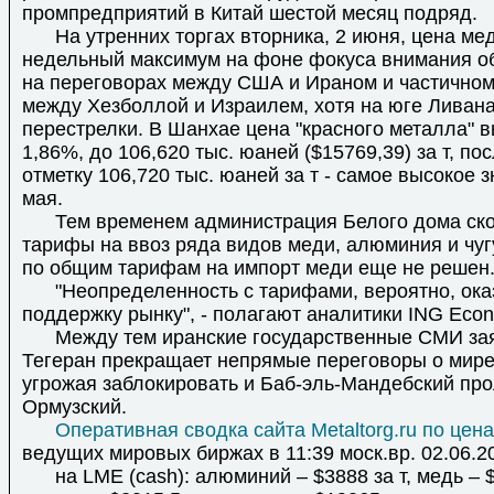
промпредприятий в Китай шестой месяц подряд.
На утренних торгах вторника, 2 июня, цена мед
недельный максимум на фоне фокуса внимания о
на переговорах между США и Ираном и частично
между Хезболлой и Израилем, хотя на юге Ливан
перестрелки. В Шанхае цена "красного металла" 
1,86%, до 106,620 тыс. юаней ($15769,39) за т, по
отметку 106,720 тыс. юаней за т - самое высокое з
мая.
Тем временем администрация Белого дома ско
тарифы на ввоз ряда видов меди, алюминия и чуг
по общим тарифам на импорт меди еще не решен
"Неопределенность с тарифами, вероятно, ока
поддержку рынку", - полагают аналитики ING Econ
Между тем иранские государственные СМИ зая
Тегеран прекращает непрямые переговоры о мире
угрожая заблокировать и Баб-эль-Мандебский прол
Ормузский.
Оперативная сводка сайта Metaltorg.ru по цен
ведущих мировых биржах в 11:39 моск.вр. 02.06.20
на LME (cash): алюминий – $3888 за т, медь – $1