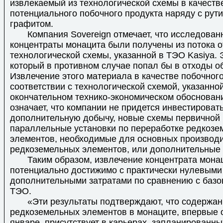
извлекаемый из технологической схемы в качеств
потенциального побочного продукта наряду с рут
графитом.
Компания Sovereign отмечает, что исследован
концентраты монацита были получены из потока 
технологической схемы, указанной в ТЭО Kasiya. 
который в противном случае попал бы в отходы о
Извлечение этого материала в качестве побочного
соответствии с технологической схемой, указанно
окончательном технико-экономическом обосновани
означает, что компании не придется инвестировать
дополнительную добычу, новые схемы первичной 
параллельные установки по переработке редкозе
элементов, необходимые для основных производ
редкоземельных элементов, или дополнительные 
Таким образом, извлечение концентрата мона
потенциально достижимо с практически нулевыми
дополнительными затратами по сравнению с баз
ТЭО.
«Эти результаты подтверждают, что содержан
редкоземельных элементов в монаците, впервые 
январе, присутствует в карьерах, запланированн