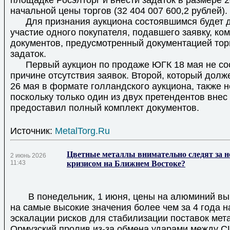
площадке Росэлторг и внести задаток в размере 
начальной цены торгов (32 404 007 600,2 рублей).
Для признания аукциона состоявшимся будет д
участие одного покупателя, подавшего заявку, ко
документов, предусмотренный документацией тор
задаток.
Первый аукцион по продаже ЮГК 18 мая не сос
причине отсутствия заявок. Второй, который долж
26 мая в формате голландского аукциона, также н
поскольку только один из двух претендентов внес 
предоставил полный комплект документов.
Источник:
MetalTorg.Ru
Цветные металлы внимательно следят за 
2 июнь 2026
11:43
кризисом на Ближнем Востоке?
В понедельник, 1 июня, цены на алюминий выш
на самые высокие значения более чем за 4 года 
эскалации рисков для стабилизации поставок мет
Ормузский пролив из-за обмена ударами между С