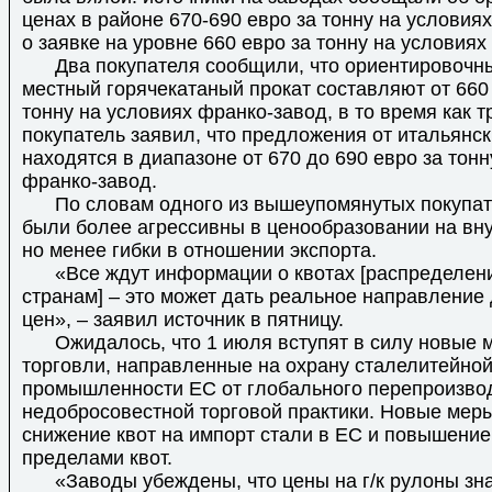
ценах в районе 670-690 евро за тонну на условия
о заявке на уровне 660 евро за тонну на условиях
Два покупателя сообщили, что ориентировочны
местный горячекатаный прокат составляют от 660 
тонну на условиях франко-завод, в то время как т
покупатель заявил, что предложения от итальянс
находятся в диапазоне от 670 до 690 евро за тонн
франко-завод.
По словам одного из вышеупомянутых покупат
были более агрессивны в ценообразовании на вн
но менее гибки в отношении экспорта.
«Все ждут информации о квотах [распределени
странам] – это может дать реальное направление
цен», – заявил источник в пятницу.
Ожидалось, что 1 июля вступят в силу новые 
торговли, направленные на охрану сталелитейно
промышленности ЕС от глобального перепроизво
недобросовестной торговой практики. Новые мер
снижение квот на импорт стали в ЕС и повышение
пределами квот.
«Заводы убеждены, что цены на г/к рулоны зн