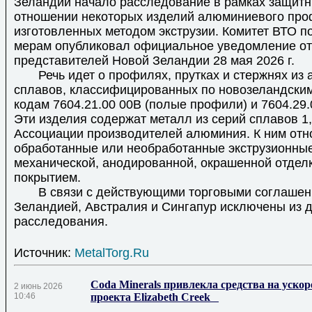
Зеландии начало расследование в рамках защитн
отношении некоторых изделий алюминиевого про
изготовленных методом экструзии. Комитет ВТО 
мерам опубликовал официальное уведомление от
представителей Новой Зеландии 28 мая 2026 г.
Речь идет о профилях, прутках и стержнях из
сплавов, классифицированных по новозеландски
кодам 7604.21.00 00B (полые профили) и 7604.29.
Эти изделия содержат металл из серий сплавов 1, 2
Ассоциации производителей алюминия. К ним отн
обработанные или необработанные экструзионные
механической, анодированной, окрашенной отдел
покрытием.
В связи с действующими торговыми соглашен
Зеландией, Австралия и Сингапур исключены из 
расследования.
Источник:
MetalTorg.Ru
Coda Minerals привлекла средства на уско
2 июнь 2026
10:46
проекта Elizabeth Creek