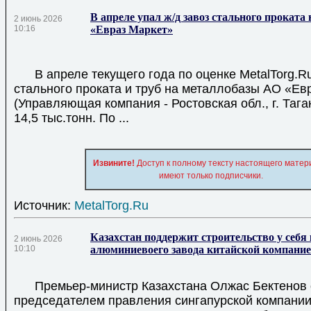
В апреле упал ж/д завоз стального проката
2 июнь 2026
10:16
«Евраз Маркет»
В апреле текущего года по оценке MetalTorg.Ru
стального проката и труб на металлобазы АО «Ев
(Управляющая компания - Ростовская обл., г. Тага
14,5 тыс.тонн. По ...
Извините!
Доступ к полному тексту настоящего матер
имеют только подписчики.
Источник:
MetalTorg.Ru
Казахстан поддержит строительство у себя
2 июнь 2026
10:10
алюминиевоего завода китайской компани
Премьер-министр Казахстана Олжас Бектенов о
председателем правления сингапурской компан