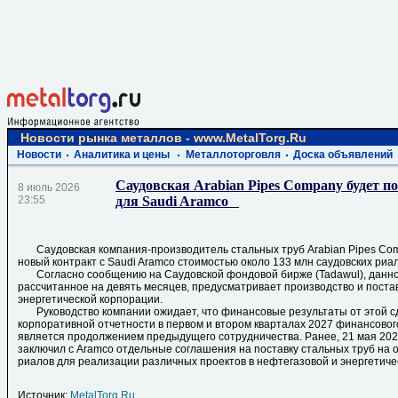
Новости рынка металлов - www.MetalTorg.Ru
Новости
Аналитика и цены
Металлоторговля
Доска объявлений
Саудовская Arabian Pipes Company будет п
8 июль 2026
23:55
для Saudi Aramco
Саудовская компания-производитель стальных труб Arabian Pipes Com
новый контракт с Saudi Aramco стоимостью около 133 млн саудовских риал
Согласно сообщению на Саудовской фондовой бирже (Tadawul), данно
рассчитанное на девять месяцев, предусматривает производство и постав
энергетической корпорации.
Руководство компании ожидает, что финансовые результаты от этой сд
корпоративной отчетности в первом и втором кварталах 2027 финансового
является продолжением предыдущего сотрудничества. Ранее, 21 мая 2026
заключил с Aramco отдельные соглашения на поставку стальных труб на 
риалов для реализации различных проектов в нефтегазовой и энергетиче
Источник:
MetalTorg.Ru