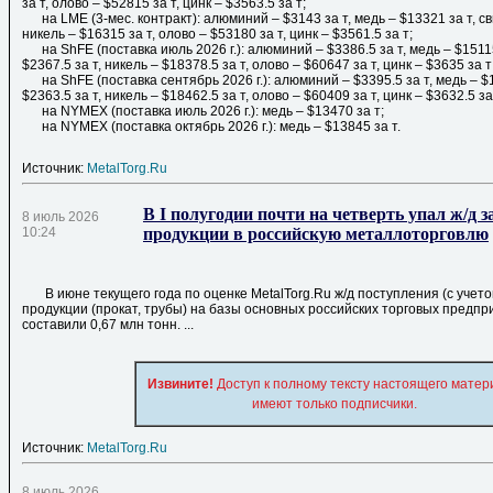
за т, олово – $52815 за т, цинк – $3563.5 за т;
на LME (3-мес. контракт): алюминий – $3143 за т, медь – $13321 за т, сви
никель – $16315 за т, олово – $53180 за т, цинк – $3561.5 за т;
на ShFE (поставка июль 2026 г.): алюминий – $3386.5 за т, медь – $15115
$2367.5 за т, никель – $18378.5 за т, олово – $60647 за т, цинк – $3635 за 
на ShFE (поставка сентябрь 2026 г.): алюминий – $3395.5 за т, медь – $1
$2363.5 за т, никель – $18462.5 за т, олово – $60409 за т, цинк – $3632.5 з
на NYMEX (поставка июль 2026 г.): медь – $13470 за т;
на NYMEX (поставка октябрь 2026 г.): медь – $13845 за т.
Источник:
MetalTorg.Ru
В I полугодии почти на четверть упал ж/д з
8 июль 2026
10:24
продукции в российскую металлоторговлю
В июне текущего года по оценке MetalTorg.Ru ж/д поступления (с учето
продукции (прокат, трубы) на базы основных российских торговых предпри
составили 0,67 млн тонн. ...
Извините!
Доступ к полному тексту настоящего матер
имеют только подписчики.
Источник:
MetalTorg.Ru
8 июль 2026