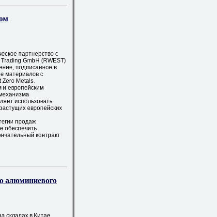
ром
еское партнерство с
& Trading GmbH (RWEST)
ение, подписанное в
е материалов с
Zero Metals.
 и европейским
 механизма
оляет использовать
 растущих европейских
тегии продаж
е обеспечить
ончательный контракт
го алюминиевого
а складах в Китае