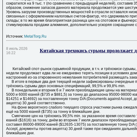
сократился на 9 тыс. т (по сравнению с предыдущей неделей), составив 35,
образом, снижение запасов данного материала продолжается уже шесту
Уровень загрузки производственных мощностей в отрасли оставался низк
связанных с оформлением налоговых счетов-фактур, что сдерживало прит
склады; в то же время благоприятная разница цен на спотовом и фьючер
стимулировала продажи алюминия, дополнительно ускоряя сокращение ск
Источник:
MetalTorg.Ru
8 июль 2026
Китайская трехокись сурьмы продолжает 
16:22
Китайский спот-рынок сурьмяной продукции, в т.ч. и трёхокиси сурьмы,
недели продолжает едва ли не ежедневно терять позиции в условиях до
настроений из-за откровенного нежелания потребителей размещать заказ
В итоге в первые два дня текущей недели зафиксированы очередные п
трёхокись сурьмы двух основных спецификаций, 99,5% и 99,8% min.
В понедельник и вторник 6 и 7 июля преобладающие цены на материал 
5000 и 6000 юаней ($735 и $881,5) за тонну до диапазона 95000-98000 ю
$14251 и $14692) за поставленную тонну D/A (Documents against Accept, 
акцепта) 30 дней соответственно.
На фоне вероятного слабого текущего спроса участники рынка ожидал
ещё на 5000 юаней ($735) за тонну в ближайшие дни.
Смягчение цен на трёхокись 99,5% min. за указанное время составило 
юаней ($1616) за тонну, днём во вторник 7 июля диапазон преобладающи
составил 86000-89000 юаней ($12635-13075) за поставленную тонну D/A (
Accept, документы против акцепта) 30 дней также при ожиданиях дальней
ближайшие дни.