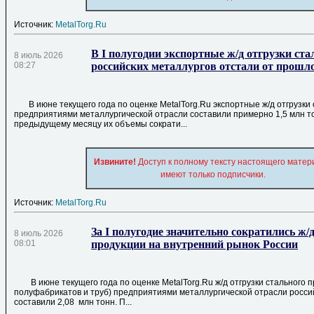
Источник:
MetalTorg.Ru
В I полугодии экспортные ж/д отгрузки ст
8 июль 2026
08:27
российских металлургов отстали от прошл
В июне текущего года по оценке MetalTorg.Ru экспортные ж/д отгрузки
предприятиями металлургической отрасли составили примерно 1,5 млн т
предыдущему месяцу их объемы сократи...
Извините!
Доступ к полному тексту настоящего матер
имеют только подписчики.
Источник:
MetalTorg.Ru
За I полугодие значительно сократились ж/
8 июль 2026
08:01
продукции на внутренний рынок России
В июне текущего года по оценке MetalTorg.Ru ж/д отгрузки стального п
полуфабрикатов и труб) предприятиями металлургической отрасли росс
составили 2,08 млн тонн. П...