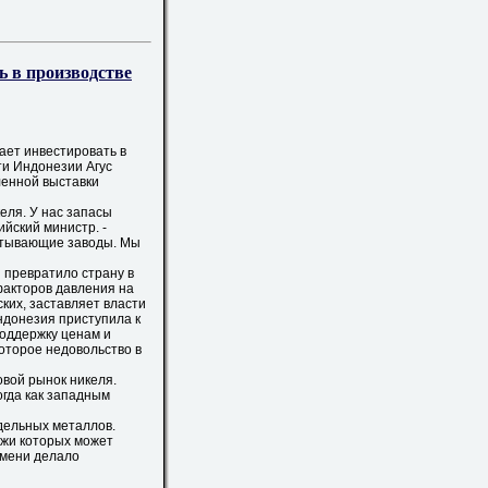
ь в производстве
ет инвестировать в
и Индонезии Агус
ленной выставки
еля. У нас запасы
ийский министр. -
атывающие заводы. Мы
превратило страну в
факторов давления на
ских, заставляет власти
донезия приступила к
поддержку ценам и
оторое недовольство в
вой рынок никеля.
огда как западным
дельных металлов.
ажи которых может
емени делало