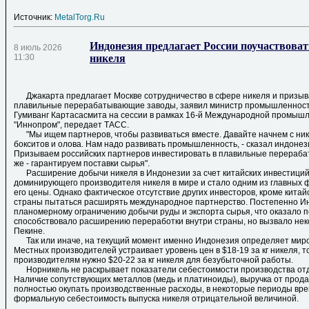
Источник:
MetalTorg.Ru
Индонезия предлагает России поучаствоват
8 июль 2026
11:30
никеля
Джакарта предлагает Москве сотрудничество в сфере никеля и призыва
плавильные перерабатывающие заводы, заявил министр промышленност
Гумиванг Картасасмита на сессии в рамках 16-й Международной промыш
"Иннопром", передает ТАСС.
"Мы ищем партнеров, чтобы развиваться вместе. Давайте начнем с ник
бокситов и олова. Нам надо развивать промышленность, - сказал индонез
Призываем российских партнеров инвестировать в плавильные перераб
же - гарантируем поставки сырья".
Расширение добычи никеля в Индонезии за счет китайских инвестиций 
доминирующего производителя никеля в мире и стало одним из главных 
его цены. Однако фактическое отсутствие других инвесторов, кроме китай
страны пытаться расширять международное партнерство. Постепенно Ин
планомерному ограничению добычи руды и экспорта сырья, что оказало 
способствовало расширению переработки внутри страны, но вызвало нек
Пекине.
Так или иначе, на текущий момент именно Индонезия определяет миро
Местных производителей устраивает уровень цен в $18-19 за кг никеля, т
производителям нужно $20-22 за кг никеля для безубыточной работы.
Норникель не раскрывает показатели себестоимости производства от
Наличие сопутствующих металлов (медь и платиноиды), выручка от прод
полностью окупать производственные расходы, в некоторые периоды вр
формальную себестоимость выпуска никеля отрицательной величиной.