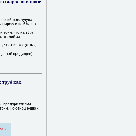
на выросли в июне
российского чугуна
 выросли на 6%, а в
н тонн, что на 28%
азателей за
Тула) и ЮГМК (ДНР),
анной продукции),
х труб как
т
руб предприятиями
 тонн. По отношению к
иала