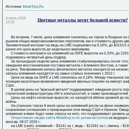
Источник:
MetalTorg.Ru
8 июль 2026
Цветные металлы хотят большей ясности?
10:55
Во вторник, 7 июля, цена алюминия снизилась на торгах в Лондоне на
рынком общих макроэкономических перспектив, как и стоимость других цв
Трехмесячный контракт на медь на LME подешевел на 0,16%, до $3110,5 за
ранее его цена выросла до недельного максимума.
Стоимость контракта на алюминий на ShFE выросла на 0,33%, до 22910 
поднимаясь четвертый день подряд.
За прошедшую неделю цена алюминия стабилизировалась после того, к
ожидания восстановления поставок металла с Ближнего Востока, а также
за риск. Тем временем запасы физического металла находятся на низком 
запасы алюминия находятся на самых слабых значениях с 2022 г.
Цена на медь на SHFE и LME снизилась на 0,18%. Между тем рынок з
позицию касательно возможного введения ввозных пошлин на импорт ра
США.
В целом цены на "красный металл" поддерживают ожидания роста спро
строителей инфраструктуры ИИ и электросетей, а также производителей
Цены на нефть несколько выросли, но находятся вблизи уровней до н
войны.
На утренних торгах 8 июля цены на алюминий росли на фоне неуверен
сохранении соглашения о прекращении огня между США и Ираном. Ожидае
алюминия в мире будут ниже спроса на него, что поддерживает уровень ц
Оперативная сводка сайта Metaltorg.ru по ценам металлов
на ведущих 
моск.вр. 08.07.2026 г.:
на LME (cash): алюминий – $3141 за т, медь – $13261 за т, свинец – $186