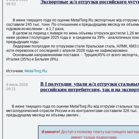
Экспортные ж/д отгрузки российского чугу
09:53
В июне текущего года по оценке MetalTorg.Ru экспортные ж/д отгрузки 
составили 245 тыс. тонн. По отношению к предыдущему месяцу их объемы
годовом исчислении - в 1,7 раза.
В целом за период с января по июнь объемы отгрузок достигли 1,26 мл
ниже уровня I полугодия 2025 года и в среднем на 39% - аналогичных пок
предыдущие годы.
Лидерами полугодия по отгрузкам стали Уральская сталь, НЛМК, КМЗ (
хотя перевозок от последней с апреля 2026 года не зафиксировано.
Основными направлениями поставок - Турция(45% от всего экспорта д
Италия (35%) и Бельгия (9%).
Источник:
MetalTorg.Ru
В I полугодии упали ж/д отгрузки стальны
8 июль 2026
09:21
российским потребителям, так и на экспор
В июне текущего года по оценке MetalTorg.Ru ж/д отгрузки стальных т
металлургической отрасли России и их контрагентами составили 326 тыс.
предыдущему месяцу их объемы увелич...
Извините!
Доступ к полному тексту настоящего матер
имеют только подписчики.