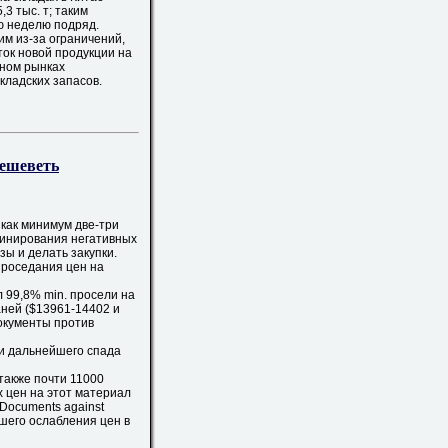
3 тыс. т; таким
ю неделю подряд.
им из-за ограничений,
ок новой продукции на
сном рынках
ладских запасов.
дешеветь
 как минимум две-три
минирования негативных
ы и делать закупки.
роседания цен на
99,8% min. просели на
аней ($13961-14402 и
документы против
и дальнейшего спада
также почти 11000
х цен на этот материал
Documents against
шего ослабления цен в