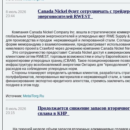
Canada Nickel будет сотрудничать с трейде
8 июль 2026
23:44
энергоносителей RWEST
Компания Canada Nickel Company Inc. вошла в стратегическое коммерч
глобальным трейдером энергоносителей и углеродных квот RWE Supply 
для производства и продаж нержавеющей и легированной стали. Соглаш
форме меморандума о взаимопонимании, предусматривает использовани
никелевого проекта Crawford через дочернюю компанию Canada Nickel Net 
Это сотрудничество предоставит Canada Nickel доступ к американским
клиентским сетям RWEST, торговым возможностям и опыту Европейского
корректировки углеродных границ (CBAM). Такое позиционирование позв
инфраструктуру возобновляемой энергетики Онтарио для "преодоления"
расходов на соблюдение углеродных норм.
Стороны планируют определить целевых клиентов, разработать стра
полуфабрикатов, легированных материалов и нержавеющей стали, а такж
финансирование экспортно-кредитного агентства, стремясь заключить ок
позднее в этом году.
Источник:
MetalTorg.Ru
Продолжается снижение запасов вторично
8 июль 2026
23:15
сплава в КНР
На текущей неделе объем запасов вторичных алюминиевых сплавов н