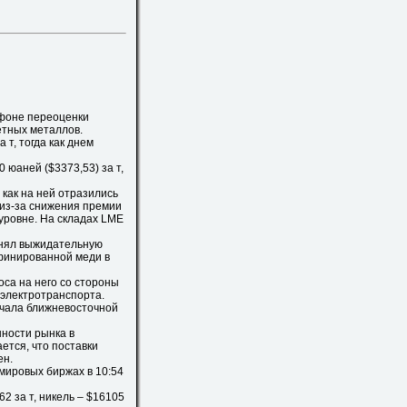
 фоне переоценки
етных металлов.
 т, тогда как днем
юаней ($3373,53) за т,
ак на ней отразились
 из-за снижения премии
уровне. На складах LME
анял выжидательную
финированной меди в
са на него со стороны
 электротранспорта.
ачала ближневосточной
ности рынка в
тся, что поставки
ен.
мировых биржах в 10:54
2 за т, никель – $16105