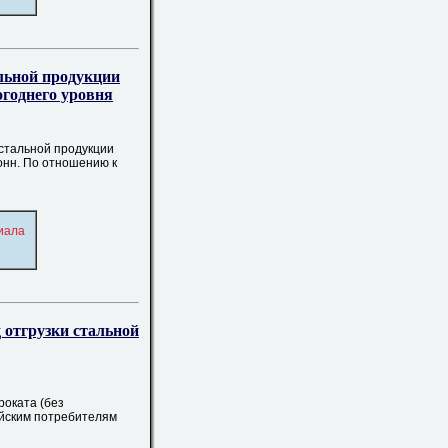
альной продукции
огоднего уровня
 стальной продукции
онн. По отношению к
иала
д отгрузки стальной
роката (без
ийским потребителям