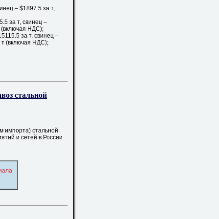
нец – $1897.5 за т,
.5 за т, свинец –
т (включая НДС);
5115.5 за т, свинец –
а т (включая НДС);
авоз стальной
м импорта) стальной
ятий и сетей в России
иала