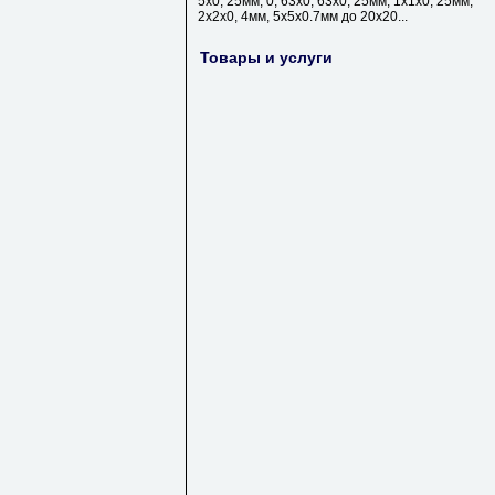
5х0, 25мм, 0, 63х0, 63х0, 25мм, 1х1х0, 25мм,
2х2х0, 4мм, 5х5х0.7мм до 20х20...
Товары и услуги