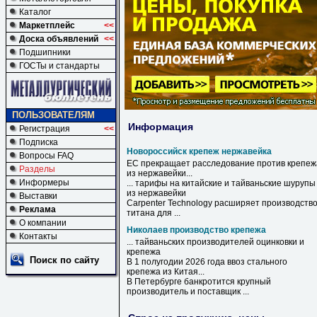
Каталог
Маркетплейс
<<
Доска объявлений
<<
Подшипники
ГОСТы и стандарты
ПОЛЬЗОВАТЕЛЯМ
Информация
Регистрация
<<
Подписка
Новороссийск крепеж нержавейка
Вопросы FAQ
ЕС прекращает расследование против
крепеж
Разделы
из
нержавейки
...
Информеры
... тарифы на китайские и тайваньские шурупы
из
нержавейки
Выставки
Carpenter Technology расширяет производств
Реклама
титана для ...
О компании
Николаев производство крепежа
Контакты
... тайваньских производителей оцинковки и
крепежа
Поиск по сайту
В 1 полугодии 2026 года ввоз стального
крепежа
из Китая...
В Петербурге банкротится крупный
производитель и поставщик ...