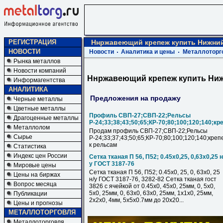
РЕГИСТРАЦИЯ
Ннржавеющий крепеж купить Нижни
НОВОСТИ
Новости
Аналитика и цены
Металлоторг
Рынка металлов
Новости компаний
Ннржавеющий крепеж купить Ни
Информагентства
АНАЛИТИКА
Предложения на продажу
Черные металлы
Цветные металлы
Профиль СВП-27;СВП-22;Рельсы
Драгоценные металлы
Р-24;33;38;43;50;65;КР-70;80;100;120;140;кр
Металлолом
Продам профиль СВП-27;СВП-22;Рельсы
Сырье
Р-24;33;37;43;50;65;КР-70;80;100;120;140;креп
к рельсам
Статистика
Индекс цен России
Сетка тканая П 56, П52; 0.45х0,25, 0,63х0,25 н
у ГОСТ 3187-76
Мировые цены
Сетка тканая П 56, П52; 0.45х0, 25, 0, 63х0, 25
Цены на биржах
н/у ГОСТ 3187-76, 3282-82 Сетка тканая гост
Вопрос месяца
3826 с ячейкой от 0.45х0, 45х0, 25мм, 0, 5х0,
5х0, 25мм, 0, 63х0, 63х0, 25мм, 1х1х0, 25мм,
Публикации
2х2х0, 4мм, 5х5х0.7мм до 20х20...
Цены и прогнозы
МЕТАЛЛОТОРГОВЛЯ
Металлоторговля