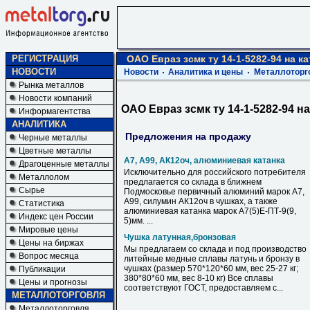
РЕГИСТРАЦИЯ
ОАО Евраз зсмк ту 14-1-5282-94 на ка
НОВОСТИ
Новости
Аналитика и цены
Металлоторг
Рынка металлов
Новости компаний
ОАО Евраз зсмк ту 14-1-5282-94 на
Информагентства
АНАЛИТИКА
Предложения на продажу
Черные металлы
Цветные металлы
А7, А99, АК12оч, алюминиевая катанка
Драгоценные металлы
Исключительно для российского потребителя
Металлолом
предлагается со склада в ближнем
Сырье
Подмосковье первичный алюминий марок А7,
А99, силумин АК12оч в чушках, а также
Статистика
алюминиевая катанка марок А7(5)Е-ПТ-9(9,
Индекс цен России
5)мм. ...
Мировые цены
Чушка латунная,бронзовая
Цены на биржах
Мы предлагаем со склада и под производство
Вопрос месяца
литейные медные сплавы латунь и бронзу в
чушках (размер 570*120*60 мм, вес 25-27 кг;
Публикации
380*80*60 мм, вес 8-10 кг) Все сплавы
Цены и прогнозы
соответствуют ГОСТ, предоставляем с...
МЕТАЛЛОТОРГОВЛЯ
Металлоторговля