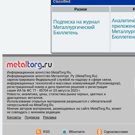
Classified
Разное
Р
Аналитич
Подписка на журнал
приложени
Металлургический
Металлур
Бюллетень
Бюллетен
Информационное агентство MetalTorg.Ru
.
Информационное агентство Металлторг. Ру (MetalTorg.Ru)
зарегистрировано Федеральной службой по надзору в сфере связи,
информационных технологий и массовых коммуникаций (Роскомнадзор),
регистрационный номер и дата принятия решения о регистрации:
серия ИА № ФС 77 - 85704 от 03 августа 2023 г.
Новости, аналитика, цены, статистика рынка черных, цветных и
драгоценных металлов.
Использование открытых материалов разрешается с обязательной
гиперссылкой на MetalTorg.Ru
Мнение авторов материалов, размещаемых на сайте MetalTorg.Ru, может
не совпадать с мнением редакции.
Контакты
Подписка
Реклама
RSS
ВКонтакте
Одноклассники