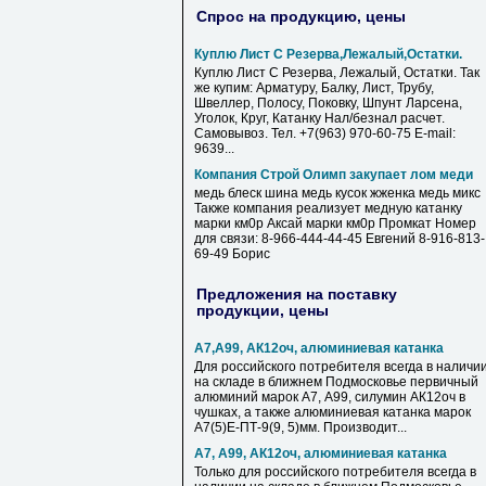
Спрос на продукцию, цены
Куплю Лист С Резерва,Лежалый,Остатки.
Куплю Лист С Резерва, Лежалый, Остатки. Так
же купим: Арматуру, Балку, Лист, Трубу,
Швеллер, Полосу, Поковку, Шпунт Ларсена,
Уголок, Круг, Катанку Нал/безнал расчет.
Самовывоз. Тел. +7(963) 970-60-75 Е-mail:
9639...
Компания Строй Олимп закупает лом меди
медь блеск шина медь кусок жженка медь микс
Также компания реализует медную катанку
марки км0р Аксай марки км0р Промкат Номер
для связи: 8-966-444-44-45 Евгений 8-916-813-
69-49 Борис
Предложения на поставку
продукции, цены
А7,А99, АК12оч, алюминиевая катанка
Для российского потребителя всегда в наличи
на складе в ближнем Подмосковье первичный
алюминий марок А7, А99, силумин АК12оч в
чушках, а также алюминиевая катанка марок
А7(5)Е-ПТ-9(9, 5)мм. Производит...
А7, А99, АК12оч, алюминиевая катанка
Только для российского потребителя всегда в