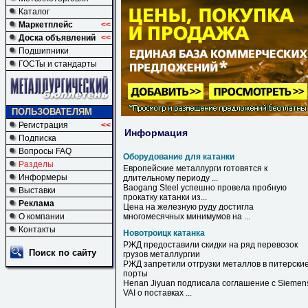
Каталог
Маркетплейс
<<
Доска объявлений
<<
Подшипники
ГОСТы и стандарты
ПОЛЬЗОВАТЕЛЯМ
Регистрация
<<
Информация
Подписка
Вопросы FAQ
Оборудование для катанки
Разделы
Европейские металлурги готовятся к
Информеры
длительному периоду ...
Baogang Steel успешно провела пробную
Выставки
прокатку
катанки
из...
Реклама
Цена на железную руду достигла
О компании
многомесячных минимумов на ...
Контакты
Новотроицк катанка
РЖД предоставили скидки на ряд перевозок
Поиск по сайту
грузов металлургии
РЖД запретили отгрузки металлов в питерски
порты
Henan Jiyuan подписала соглашение с Siemen
VAI о поставках ...