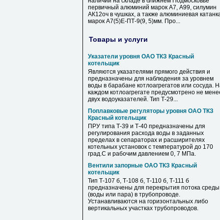
наличии на складе в ближнем Подмосковье
первичный алюминий марок А7, А99, силумин
АК12оч в чушках, а также алюминиевая катанк
марок А7(5)Е-ПТ-9(9, 5)мм. Про...
Товары и услуги
Указатели уровня ОАО ТКЗ Красный
котельщик
Являются указателями прямого действия и
предназначены для наблюдения за уровнем
воды в барабане котлоагрегатов или сосуда. Н
каждом котлоагрегате предусмотрено не мене
двух водоуказателей. Тип Т-29...
Поплавковые регуляторы уровня ОАО ТКЗ
Красный котельщик
ПРУ типа Т-39 и Т-40 предназначены для
регулирования расхода воды в заданных
пределах в сепараторах и расширителях
котельных установок с температурой до 170
град.С и рабочим давлением 0, 7 МПа.
Вентили запорные ОАО ТКЗ Красный
котельщик
Тип Т-107 б, Т-108 б, Т-110 б, Т-111 б
предназначены для перекрытия потока среды
(воды или пара) в трубопроводе.
Устанавливаются на горизонтальных либо
вертикальных участках трубопроводов.