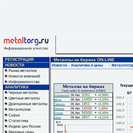
РЕГИСТРАЦИЯ
Металлы на биржах ON-LINE
НОВОСТИ
Новости
Аналитика и цены
Металлотор
Рынка металлов
Новости компаний
Информагентства
Текущий 
Металлы на биржах
АНАЛИТИКА
Cash seller & settlement (US$/t)
Черные металлы
$/T
3261
06 Авг.
+0,99%
Алюминий
433,2
Цветные металлы
14455
06 Авг.
+2,03%
Медь
Драгоценные металлы
1851
06 Авг.
+0,33%
432,6
Свинец
16595
06 Авг.
-1,89%
Никель
Металлолом
432,0
56500
06 Авг.
+0,49%
Олово
Сырье
431,4
3857
06 Авг.
+3,21%
Цинк
Статистика
430,8
Индекс цен России
430,2
Мировые цены