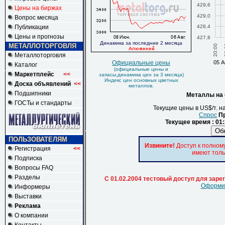
429,6
Цены на биржах
429,0
Вопрос месяца
Публикации
428,4
Цены и прогнозы
427,8
Динамика за последние 2 месяца
МЕТАЛЛОТОРГОВЛЯ
2
20:00
Металлоторговля
Официальные цены
05 А
Каталог
(официальные цены и
Маркетплейс
<<
запасы,динамика цен за 3 месяца)
Индекс цен основных цветных
Доска объявлений
<<
металлов.
Подшипники
Металлы на 
ГОСТы и стандарты
Текущие цены в US$/т. н
Спрос
Пр
Текущее время : 01:
ПОЛЬЗОВАТЕЛЯМ
Извините!
Доступ к полном
Регистрация
<<
имеют толь
Подписка
Вопросы FAQ
Разделы
С 01.02.2004 тестовый доступ для зар
Оформит
Информеры
Выставки
Реклама
О компании