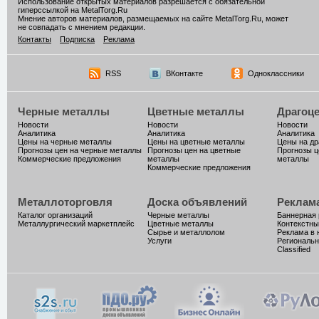
Использование открытых материалов разрешается с обязательной
гиперссылкой на MetalTorg.Ru
Мнение авторов материалов, размещаемых на сайте MetalTorg.Ru, может
не совпадать с мнением редакции.
Контакты
Подписка
Реклама
RSS
ВКонтакте
Одноклассники
Черные металлы
Цветные металлы
Драгоц
Новости
Новости
Новости
Аналитика
Аналитика
Аналитика
Цены на черные металлы
Цены на цветные металлы
Цены на д
Прогнозы цен на черные металлы
Прогнозы цен на цветные
Прогнозы ц
Коммерческие предложения
металлы
металлы
Коммерческие предложения
Металлоторговля
Доска объявлений
Реклам
Каталог организаций
Черные металлы
Баннерная
Металлургический маркетплейс
Цветные металлы
Контекстны
Сырье и металлолом
Реклама в 
Услуги
Региональн
Classified