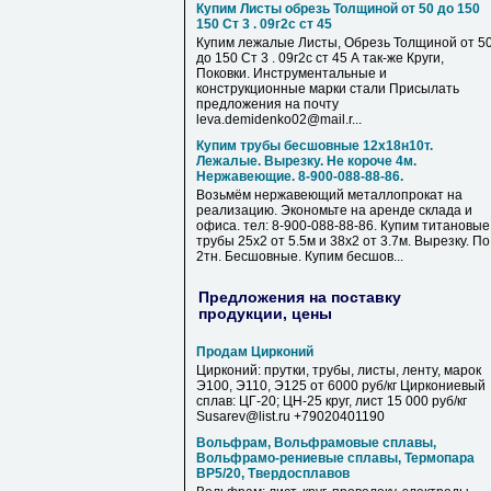
Купим Листы обрезь Толщиной от 50 до 150
150 Ст 3 . 09г2с ст 45
Купим лежалые Листы, Обрезь Толщиной от 5
до 150 Ст 3 . 09г2с ст 45 А так-же Круги,
Поковки. Инструментальные и
конструкционные марки стали Присылать
предложения на почту
leva.demidenko02@mail.r...
Купим трубы бесшовные 12х18н10т.
Лежалые. Вырезку. Не короче 4м.
Нержавеющие. 8-900-088-88-86.
Возьмём нержавеющий металлопрокат на
реализацию. Экономьте на аренде склада и
офиса. тел: 8-900-088-88-86. Купим титановые
трубы 25х2 от 5.5м и 38х2 от 3.7м. Вырезку. По
2тн. Бесшовные. Купим бесшов...
Предложения на поставку
продукции, цены
Продам Цирконий
Цирконий: прутки, трубы, листы, ленту, марок
Э100, Э110, Э125 от 6000 руб/кг Циркониевый
сплав: ЦГ-20; ЦН-25 круг, лист 15 000 руб/кг
Susarev@list.ru +79020401190
Вольфрам, Вольфрамовые сплавы,
Вольфрамо-рениевые сплавы, Термопара
ВР5/20, Твердосплавов