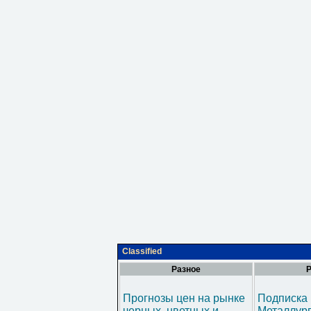
Classified
Разное
Р
Прогнозы цен на рынке
Подписка 
черных, цветных и
Металлур