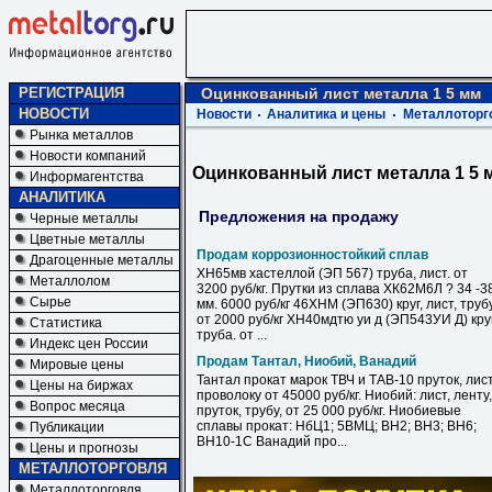
РЕГИСТРАЦИЯ
Оцинкованный лист металла 1 5 мм
НОВОСТИ
Новости
Аналитика и цены
Металлоторг
Рынка металлов
Новости компаний
Оцинкованный лист металла 1 5 
Информагентства
АНАЛИТИКА
Предложения на продажу
Черные металлы
Цветные металлы
Продам коррозионностойкий сплав
Драгоценные металлы
ХН65мв хастеллой (ЭП 567) труба, лист. от
Металлолом
3200 руб/кг. Прутки из сплава ХК62М6Л ? 34 -3
Сырье
мм. 6000 руб/кг 46ХНМ (ЭП630) круг, лист, труб
от 2000 руб/кг ХН40мдтю уи д (ЭП543УИ Д) круг
Статистика
труба. от ...
Индекс цен России
Продам Тантал, Ниобий, Ванадий
Мировые цены
Тантал прокат марок ТВЧ и ТАВ-10 пруток, лист
Цены на биржах
проволоку от 45000 руб/кг. Ниобий: лист, ленту,
Вопрос месяца
пруток, трубу, от 25 000 руб/кг. Ниобиевые
сплавы прокат: НбЦ1; 5ВМЦ; ВН2; ВН3; ВН6;
Публикации
ВН10-1С Ванадий про...
Цены и прогнозы
МЕТАЛЛОТОРГОВЛЯ
Металлоторговля