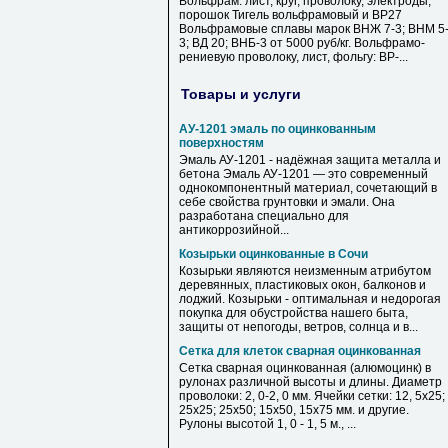
Вольфрам: лист, круг, проволоку, электроды,
порошок Тигель вольфрамовый и ВР27
Вольфрамовые сплавы марок ВНЖ 7-3; ВНМ 5
3; ВД 20; ВНБ-3 от 5000 руб/кг. Вольфрамо-
рениевую проволоку, лист, фольгу: ВР-...
Товары и услуги
АУ-1201 эмаль по оцинкованным
поверхностям
Эмаль АУ-1201 - надёжная защита металла и
бетона Эмаль АУ-1201 — это современный
однокомпонентный материал, сочетающий в
себе свойства грунтовки и эмали. Она
разработана специально для
антикоррозийной...
Козырьки оцинкованные в Сочи
Козырьки являются неизменным атрибутом
деревянных, пластиковых окон, балконов и
лоджий. Козырьки - оптимальная и недорогая
покупка для обустройства нашего быта,
защиты от непогоды, ветров, солнца и в...
Сетка для клеток сварная оцинкованная
Сетка сварная оцинкованная (алюмоцинк) в
рулонах различной высоты и длины. Диаметр
проволоки: 2, 0-2, 0 мм. Ячейки сетки: 12, 5х25;
25х25; 25х50; 15х50, 15х75 мм. и другие.
Рулоны высотой 1, 0 - 1, 5 м., ...