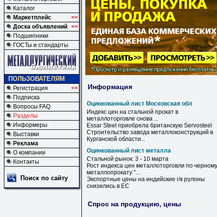
Каталог
Маркетплейс
<<
Доска объявлений
<<
Подшипники
ГОСТы и стандарты
ПОЛЬЗОВАТЕЛЯМ
Информация
Регистрация
<<
Подписка
Оцинкованный лист Московская обл
Вопросы FAQ
Индекс цен на стальной прокат в
Разделы
металлоторговле снова ...
Информеры
Essar Steel приобрела британскую Servosteel
Строительство завода металлоконструкций в
Выставки
Курганской области...
Реклама
Оцинкованный лист металла
О компании
Стальной рынок: 3 - 10 марта
Контакты
Рост индекса цен металлоторговли по черном
металлопрокату "...
Поиск по сайту
Экспортные цены на индийские г/к рулоны
снизились в ЕС
Спрос на продукцию, цены