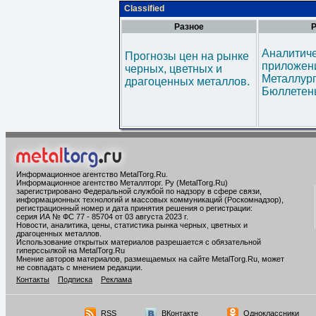
Classified
Разное
Р
Аналитич
Прогнозы цен на рынке
приложени
черных, цветных и
Металлур
драгоценных металлов.
Бюллетен
Информационное агентство MetalTorg.Ru
.
Информационное агентство Металлторг. Ру (MetalTorg.Ru)
зарегистрировано Федеральной службой по надзору в сфере связи,
информационных технологий и массовых коммуникаций (Роскомнадзор),
регистрационный номер и дата принятия решения о регистрации:
серия ИА № ФС 77 - 85704 от 03 августа 2023 г.
Новости, аналитика, цены, статистика рынка черных, цветных и
драгоценных металлов.
Использование открытых материалов разрешается с обязательной
гиперссылкой на MetalTorg.Ru
Мнение авторов материалов, размещаемых на сайте MetalTorg.Ru, может
не совпадать с мнением редакции.
Контакты
Подписка
Реклама
RSS
ВКонтакте
Одноклассники