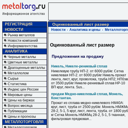
РЕГИСТРАЦИЯ
Оцинкованный лист размер
НОВОСТИ
Новости
Аналитика и цены
Металлоторг
Рынка металлов
Новости компаний
Оцинкованный лист размер
Информагентства
АНАЛИТИКА
Предложения на продажу
Черные металлы
Цветные металлы
Никель, Никеле-рениевый сплав
Драгоценные металлы
Никелевую трубу НП-2. от 6000 руб/кг. Сетка
Металлолом
никелевая НП-2. от 6000 руб/кг Никель прокат
Сырье
лента, лист, круг, проволока, труба НП2; НП0э
от 3500 руб/кг Никеле-рениевый сплав НР-10
Статистика
ВП круг, лента. Sus...
Индекс цен России
продам Медно-никелевый сплав, Монель,
Мировые цены
Константан.
Цены на биржах
Прокат из сплава медно-никелевого НМ40А:
Вопрос месяца
круг, лист, труба от 2500 руб/кг. Монель НМЖМ
28-2, 5-1, 5 круг, лист, лента, труба. от 1800 руб
Публикации
кг Сетка Монель НМЖМц 28-2, 5-1, 5 тканная,
Цены и прогнозы
фильтровая прядковая...
МЕТАЛЛОТОРГОВЛЯ
Металлоторговля