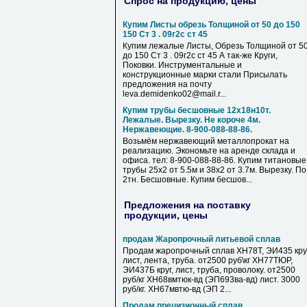
Спрос на продукцию, цены
Купим Листы обрезь Толщиной от 50 до 150
150 Ст 3 . 09г2с ст 45
Купим лежалые Листы, Обрезь Толщиной от 5
до 150 Ст 3 . 09г2с ст 45 А так-же Круги,
Поковки. Инструментальные и
конструкционные марки стали Присылать
предложения на почту
leva.demidenko02@mail.r...
Купим трубы бесшовные 12х18н10т.
Лежалые. Вырезку. Не короче 4м.
Нержавеющие. 8-900-088-88-86.
Возьмём нержавеющий металлопрокат на
реализацию. Экономьте на аренде склада и
офиса. тел: 8-900-088-88-86. Купим титановые
трубы 25х2 от 5.5м и 38х2 от 3.7м. Вырезку. По
2тн. Бесшовные. Купим бесшов...
Предложения на поставку
продукции, цены
продам Жаропрочный литьевой сплав
Продам жаропрочный сплав ХН78Т, ЭИ435 круг
лист, лента, труба. от2500 руб\кг ХН77ТЮР,
ЭИ437Б круг, лист, труба, проволоку. от2500
руб/кг ХН68вмтюк-вд (ЭП693ва-вд) лист. 3000
руб/кг. ХН67мвтю-вд (ЭП 2...
Продам прецизионный сплав