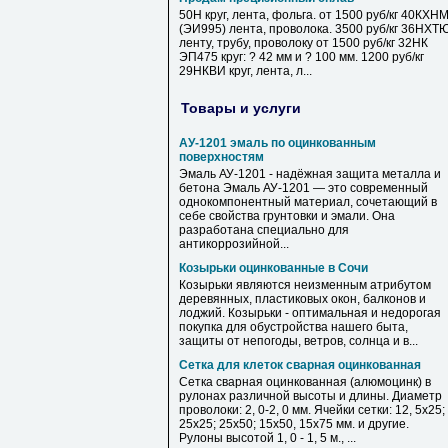
50Н круг, лента, фольга. от 1500 руб/кг 40КХН
(ЭИ995) лента, проволока. 3500 руб/кг 36НХТ
ленту, трубу, проволоку от 1500 руб/кг 32НК
ЭП475 круг: ? 42 мм и ? 100 мм. 1200 руб/кг
29НКВИ круг, лента, л...
Товары и услуги
АУ-1201 эмаль по оцинкованным
поверхностям
Эмаль АУ-1201 - надёжная защита металла и
бетона Эмаль АУ-1201 — это современный
однокомпонентный материал, сочетающий в
себе свойства грунтовки и эмали. Она
разработана специально для
антикоррозийной...
Козырьки оцинкованные в Сочи
Козырьки являются неизменным атрибутом
деревянных, пластиковых окон, балконов и
лоджий. Козырьки - оптимальная и недорогая
покупка для обустройства нашего быта,
защиты от непогоды, ветров, солнца и в...
Сетка для клеток сварная оцинкованная
Сетка сварная оцинкованная (алюмоцинк) в
рулонах различной высоты и длины. Диаметр
проволоки: 2, 0-2, 0 мм. Ячейки сетки: 12, 5х25;
25х25; 25х50; 15х50, 15х75 мм. и другие.
Рулоны высотой 1, 0 - 1, 5 м., ...