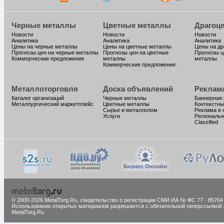
Черные металлы
Цветные металлы
Драгоц
Новости
Новости
Новости
Аналитика
Аналитика
Аналитика
Цены на черные металлы
Цены на цветные металлы
Цены на д
Прогнозы цен на черные металлы
Прогнозы цен на цветные
Прогнозы ц
Коммерческие предложения
металлы
металлы
Коммерческие предложения
Металлоторговля
Доска объявлений
Реклам
Каталог организаций
Черные металлы
Баннерная
Металлургический маркетплейс
Цветные металлы
Контекстны
Сырье и металлолом
Реклама в 
Услуги
Региональн
Classified
© 2000-2026 MetalTorg.Ru,
cвидетельство о регистрации СМИ ИА № ФС 77 - 85704
Использование открытых материалов разрешается с обязательной гиперссылкой 
MetalTorg.Ru