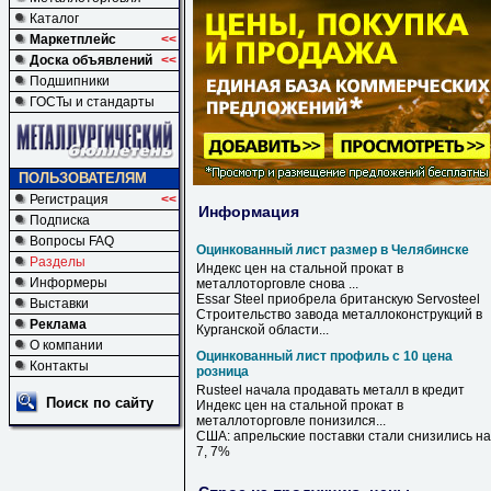
Каталог
Маркетплейс
<<
Доска объявлений
<<
Подшипники
ГОСТы и стандарты
ПОЛЬЗОВАТЕЛЯМ
Регистрация
<<
Информация
Подписка
Вопросы FAQ
Оцинкованный лист размер в Челябинске
Разделы
Индекс цен на стальной прокат
в
Информеры
металлоторговле снова ...
Essar Steel приобрела британскую Servosteel
Выставки
Строительство завода металлоконструкций
в
Реклама
Курганской области...
О компании
Оцинкованный лист профиль с 10 цена
Контакты
розница
Rusteel начала продавать металл в кредит
Поиск по сайту
Индекс
цен
на стальной прокат в
металлоторговле понизился...
США: апрельские поставки стали снизились на
7, 7%