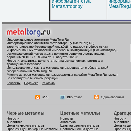
информагентства
информаг
Металлторг.ру
MetalTorg
Информационное агентство MetalTorg.Ru
.
Информационное агентство Металлторг. Ру (MetalTorg.Ru)
зарегистрировано Федеральной службой по надзору в сфере связи,
информационных технологий и массовых коммуникаций (Роскомнадзор),
регистрационный номер и дата принятия решения о регистрации:
серия ИА № ФС 77 - 85704 от 03 августа 2023 г.
Новости, аналитика, цены, статистика рынка черных, цветных и
драгоценных металлов.
Использование открытых материалов разрешается с обязательной
гиперссылкой на MetalTorg.Ru
Мнение авторов материалов, размещаемых на сайте MetalTorg.Ru, может
не совпадать с мнением редакции.
Контакты
Подписка
Реклама
RSS
ВКонтакте
Одноклассники
Черные металлы
Цветные металлы
Драгоц
Новости
Новости
Новости
Аналитика
Аналитика
Аналитика
Цены на черные металлы
Цены на цветные металлы
Цены на д
Прогнозы цен на черные металлы
Прогнозы цен на цветные
Прогнозы ц