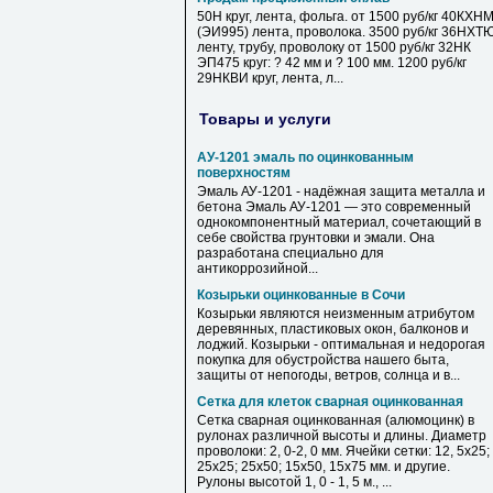
50Н круг, лента, фольга. от 1500 руб/кг 40КХН
(ЭИ995) лента, проволока. 3500 руб/кг 36НХТ
ленту, трубу, проволоку от 1500 руб/кг 32НК
ЭП475 круг: ? 42 мм и ? 100 мм. 1200 руб/кг
29НКВИ круг, лента, л...
Товары и услуги
АУ-1201 эмаль по оцинкованным
поверхностям
Эмаль АУ-1201 - надёжная защита металла и
бетона Эмаль АУ-1201 — это современный
однокомпонентный материал, сочетающий в
себе свойства грунтовки и эмали. Она
разработана специально для
антикоррозийной...
Козырьки оцинкованные в Сочи
Козырьки являются неизменным атрибутом
деревянных, пластиковых окон, балконов и
лоджий. Козырьки - оптимальная и недорогая
покупка для обустройства нашего быта,
защиты от непогоды, ветров, солнца и в...
Сетка для клеток сварная оцинкованная
Сетка сварная оцинкованная (алюмоцинк) в
рулонах различной высоты и длины. Диаметр
проволоки: 2, 0-2, 0 мм. Ячейки сетки: 12, 5х25;
25х25; 25х50; 15х50, 15х75 мм. и другие.
Рулоны высотой 1, 0 - 1, 5 м., ...