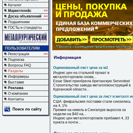
Каталог
Маркетплейс
<<
Доска объявлений
<<
Подшипники
ГОСТы и стандарты
ПОЛЬЗОВАТЕЛЯМ
Регистрация
<<
Информация
Подписка
Вопросы FAQ
Оцинкованный лист цена за м2
Разделы
Индекс
цен
на стальной прокат в
Информеры
металлоторговле снова...
Essar Steel приобрела британскую Servosteel
Выставки
Строительство завода металлоконструкций в
Реклама
Курганской области...
О компании
Оцинкованный лист цена за лист в металл н
Контакты
США: февральские поставки стали снизились
на 4, 1%
Поиск по сайту
Премия на никель
в
Сингапуре выросла
за
неделю на $40 на...
Индекс
цен
металлоторговли прибавил 4, 33
пункта и почти...