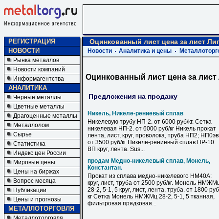
РЕГИСТРАЦИЯ
Оцинкованный лист цена за лист Ли
НОВОСТИ
Новости
Аналитика и цены
Металлоторг
Рынка металлов
Новости компаний
Оцинкованный лист цена за лист
Информагентства
АНАЛИТИКА
Предложения на продажу
Черные металлы
Цветные металлы
Никель, Никеле-рениевый сплав
Драгоценные металлы
Никелевую трубу НП-2. от 6000 руб/кг. Сетка
Металлолом
никелевая НП-2. от 6000 руб/кг Никель прокат
Сырье
лента, лист, круг, проволока, труба НП2; НП0э
от 3500 руб/кг Никеле-рениевый сплав НР-10
Статистика
ВП круг, лента. Sus...
Индекс цен России
продам Медно-никелевый сплав, Монель,
Мировые цены
Константан.
Цены на биржах
Прокат из сплава медно-никелевого НМ40А:
Вопрос месяца
круг, лист, труба от 2500 руб/кг. Монель НМЖМ
28-2, 5-1, 5 круг, лист, лента, труба. от 1800 руб
Публикации
кг Сетка Монель НМЖМц 28-2, 5-1, 5 тканная,
Цены и прогнозы
фильтровая прядковая...
МЕТАЛЛОТОРГОВЛЯ
Металлоторговля