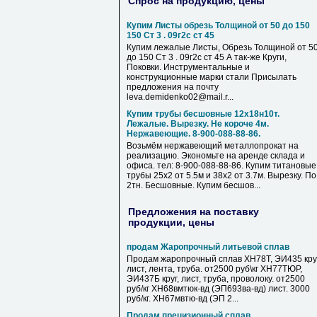
Спрос на продукцию, цены
Купим Листы обрезь Толщиной от 50 до 150
150 Ст 3 . 09г2с ст 45
Купим лежалые Листы, Обрезь Толщиной от 5
до 150 Ст 3 . 09г2с ст 45 А так-же Круги,
Поковки. Инструментальные и
конструкционные марки стали Присылать
предложения на почту
leva.demidenko02@mail.r...
Купим трубы бесшовные 12х18н10т.
Лежалые. Вырезку. Не короче 4м.
Нержавеющие. 8-900-088-88-86.
Возьмём нержавеющий металлопрокат на
реализацию. Экономьте на аренде склада и
офиса. тел: 8-900-088-88-86. Купим титановые
трубы 25х2 от 5.5м и 38х2 от 3.7м. Вырезку. По
2тн. Бесшовные. Купим бесшов...
Предложения на поставку
продукции, цены
продам Жаропрочный литьевой сплав
Продам жаропрочный сплав ХН78Т, ЭИ435 круг
лист, лента, труба. от2500 руб\кг ХН77ТЮР,
ЭИ437Б круг, лист, труба, проволоку. от2500
руб/кг ХН68вмтюк-вд (ЭП693ва-вд) лист. 3000
руб/кг. ХН67мвтю-вд (ЭП 2...
Продам прецизионный сплав