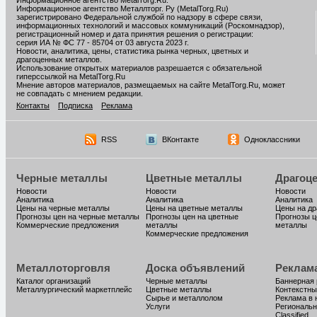
Информационное агентство MetalTorg.Ru
.
Информационное агентство Металлторг. Ру (MetalTorg.Ru)
зарегистрировано Федеральной службой по надзору в сфере связи,
информационных технологий и массовых коммуникаций (Роскомнадзор),
регистрационный номер и дата принятия решения о регистрации:
серия ИА № ФС 77 - 85704 от 03 августа 2023 г.
Новости, аналитика, цены, статистика рынка черных, цветных и
драгоценных металлов.
Использование открытых материалов разрешается с обязательной
гиперссылкой на MetalTorg.Ru
Мнение авторов материалов, размещаемых на сайте MetalTorg.Ru, может
не совпадать с мнением редакции.
Контакты
Подписка
Реклама
RSS
ВКонтакте
Одноклассники
Черные металлы
Цветные металлы
Драгоц
Новости
Новости
Новости
Аналитика
Аналитика
Аналитика
Цены на черные металлы
Цены на цветные металлы
Цены на д
Прогнозы цен на черные металлы
Прогнозы цен на цветные
Прогнозы ц
Коммерческие предложения
металлы
металлы
Коммерческие предложения
Металлоторговля
Доска объявлений
Реклам
Каталог организаций
Черные металлы
Баннерная
Металлургический маркетплейс
Цветные металлы
Контекстны
Сырье и металлолом
Реклама в 
Услуги
Региональн
Classified