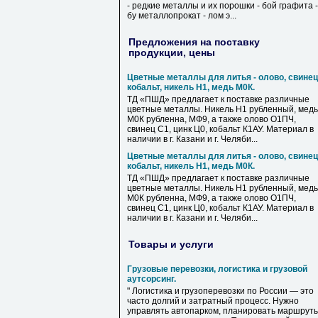
- редкие металлы и их порошки - бой графита -
бу металлопрокат - лом э...
Предложения на поставку
продукции, цены
Цветные металлы для литья - олово, свинец
кобальт, никель Н1, медь М0К.
ТД «ПШД» предлагает к поставке различные
цветные металлы. Никель Н1 рубленный, медь
М0К рубленна, МФ9, а также олово О1ПЧ,
свинец С1, цинк Ц0, кобальт К1АУ. Материал в
наличии в г. Казани и г. Челяби...
Цветные металлы для литья - олово, свинец
кобальт, никель Н1, медь М0К.
ТД «ПШД» предлагает к поставке различные
цветные металлы. Никель Н1 рубленный, медь
М0К рубленна, МФ9, а также олово О1ПЧ,
свинец С1, цинк Ц0, кобальт К1АУ. Материал в
наличии в г. Казани и г. Челяби...
Товары и услуги
Грузовые перевозки, логистика и грузовой
аутсорсинг.
" Логистика и грузоперевозки по России — это
часто долгий и затратный процесс. Нужно
управлять автопарком, планировать маршрут