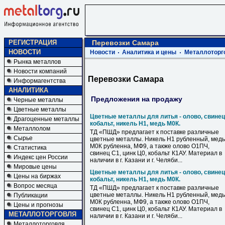
РЕГИСТРАЦИЯ
Перевозки Самара
НОВОСТИ
Новости
Аналитика и цены
Металлоторг
Рынка металлов
Новости компаний
Перевозки Самара
Информагентства
АНАЛИТИКА
Предложения на продажу
Черные металлы
Цветные металлы
Цветные металлы для литья - олово, свинец
Драгоценные металлы
кобальт, никель Н1, медь М0К.
Металлолом
ТД «ПШД» предлагает к поставке различные
Сырье
цветные металлы. Никель Н1 рубленный, медь
М0К рубленна, МФ9, а также олово О1ПЧ,
Статистика
свинец С1, цинк Ц0, кобальт К1АУ. Материал в
Индекс цен России
наличии в г. Казани и г. Челяби...
Мировые цены
Цветные металлы для литья - олово, свинец
Цены на биржах
кобальт, никель Н1, медь М0К.
Вопрос месяца
ТД «ПШД» предлагает к поставке различные
цветные металлы. Никель Н1 рубленный, медь
Публикации
М0К рубленна, МФ9, а также олово О1ПЧ,
Цены и прогнозы
свинец С1, цинк Ц0, кобальт К1АУ. Материал в
МЕТАЛЛОТОРГОВЛЯ
наличии в г. Казани и г. Челяби...
Металлоторговля