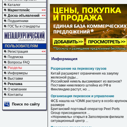
Каталог
Маркетплейс
<<
Доска объявлений
<<
Подшипники
ГОСТы и стандарты
ПОЛЬЗОВАТЕЛЯМ
Регистрация
<<
Подписка
Информация
Вопросы FAQ
Разделы
Разрешение на перевозку грузов
Информеры
Китай расширяет ограничения
на
закупку
железной руды...
Выставки
Российский никель высаживают из вагонов?
Реклама
Поставки никелевого штейна из РФ в
О компании
Финляндию растут, но ...
Контакты
Организация перевозок и управление
ФСБ нашла на ЧЭМК растрату в особо крупно
Поиск по сайту
размере
Британский портовый оператор Peel Ports
Group присоединился ...
«Норникель» открыл в Заполярном филиале
ситуационный центр ...