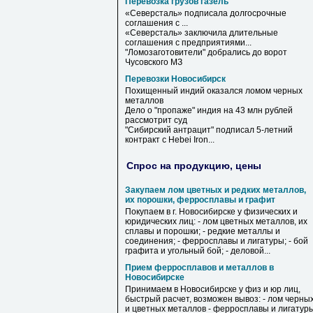
Перевозка грузов газель
«Северсталь» подписала долгосрочные
соглашения с ...
«Северсталь» заключила длительные
соглашения с предприятиями...
"Ломозаготовители" добрались до ворот
Чусовского МЗ
Перевозки Новосибирск
Похищенный индий оказался ломом черных
металлов
Дело о "пропаже" индия на 43 млн рублей
рассмотрит суд
"Сибирский антрацит" подписал 5-летний
контракт с Hebei Iron...
Спрос на продукцию, цены
Закупаем лом цветных и редких металлов,
их порошки, ферросплавы и графит
Покупаем в г. Новосибирске у физических и
юридических лиц: - лом цветных металлов, их
сплавы и порошки; - редкие металлы и
соединения; - ферросплавы и лигатуры; - бой
графита и угольный бой; - деловой...
Прием ферросплавов и металлов в
Новосибирске
Принимаем в Новосибирске у физ и юр лиц,
быстрый расчет, возможен вывоз: - лом черны
и цветных металлов - ферросплавы и лигатур