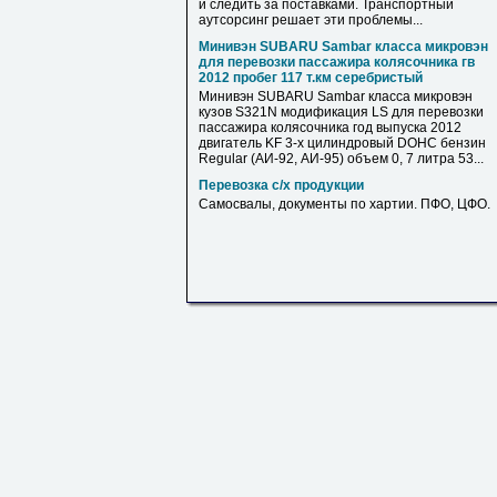
и следить за поставками. Транспортный
аутсорсинг решает эти проблемы...
Минивэн SUBARU Sambar класса микровэн
для перевозки пассажира колясочника гв
2012 пробег 117 т.км серебристый
Минивэн SUBARU Sambar класса микровэн
кузов S321N модификация LS для перевозки
пассажира колясочника год выпуска 2012
двигатель KF 3-х цилиндровый DOHC бензин
Regular (АИ-92, АИ-95) объем 0, 7 литра 53...
Перевозка с/х продукции
Самосвалы, документы по хартии. ПФО, ЦФО.