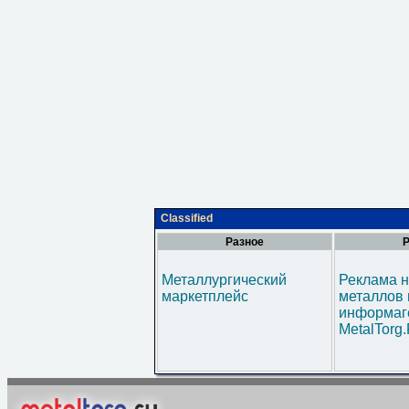
Classified
Разное
Р
Металлургический
Реклама н
маркетплейс
металлов 
информаг
MetalTorg