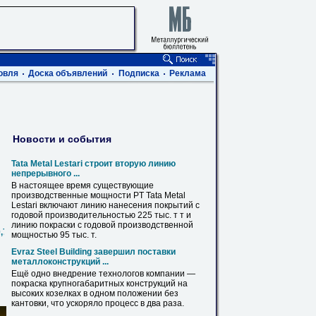
овля
Доска объявлений
Подписка
Реклама
Новости и события
Tata Metal Lestari строит вторую линию
непрерывного ...
В настоящее время существующие
производственные мощности PT Tata Metal
Lestari включают линию нанесения покрытий с
годовой производительностью 225 тыс. т т и
линию
покраски
с годовой производственной
0,720,820,1020,1220,1420
мощностью 95 тыс. т.
Evraz Steel Building завершил поставки
металлоконструкций ...
Ещё одно внедрение технологов компании —
покраска
крупногабаритных конструкций на
высоких козелках в одном положении без
кантовки, что ускоряло процесс в два раза.