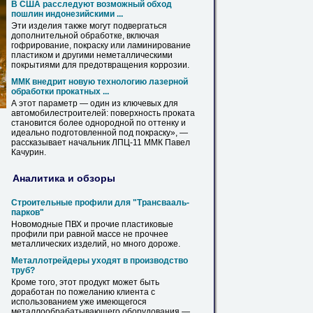
В США расследуют возможный обход
пошлин индонезийскими ...
Эти изделия также могут подвергаться
дополнительной обработке, включая
гофрирование,
покраску
или ламинирование
пластиком и другими неметаллическими
покрытиями для предотвращения коррозии.
ММК внедрит новую технологию лазерной
обработки прокатных ...
А этот параметр — один из ключевых для
автомобилестроителей: поверхность проката
становится более однородной по оттенку и
идеально подготовленной под
покраску
», —
рассказывает начальник ЛПЦ-11 ММК Павел
Качурин.
Аналитика и обзоры
Строительные профили для "Трансвааль-
парков"
Новомодные ПВХ и прочие пластиковые
профили при равной массе не прочнее
металлических
изделий, но много дороже.
Металлотрейдеры уходят в производство
труб
?
Кроме того, этот продукт может быть
доработан по пожеланию клиента с
использованием уже имеющегося
металлообрабатывающего оборудования —