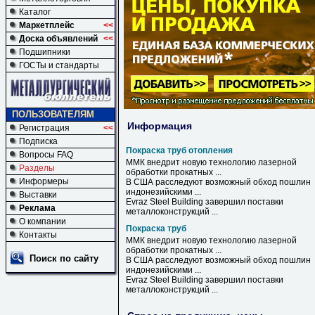
Каталог
Маркетплейс
<<
Доска объявлений
<<
Подшипники
ГОСТы и стандарты
ПОЛЬЗОВАТЕЛЯМ
Информация
Регистрация
<<
Подписка
Покраска труб отопления
Вопросы FAQ
ММК внедрит новую технологию лазерной
Разделы
обработки прокатных ...
Информеры
В США расследуют возможный обход пошлин
индонезийскими ...
Выставки
Evraz Steel Building завершил поставки
Реклама
металлоконструкций ...
О компании
Покраска труб
Контакты
ММК внедрит новую технологию лазерной
обработки прокатных ...
Поиск по сайту
В США расследуют возможный обход пошлин
индонезийскими ...
Evraz Steel Building завершил поставки
металлоконструкций ...