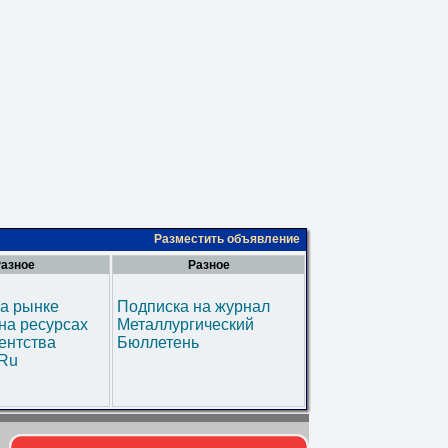
Разместить объявление
азное
Разное
а рынке
Подписка на журнал
на ресурсах
Металлургический
ентства
Бюллетень
.Ru