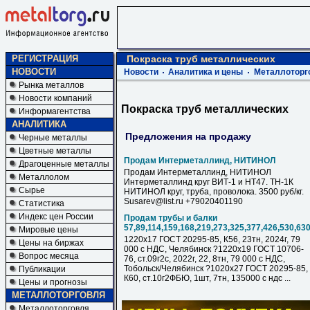
РЕГИСТРАЦИЯ
Покраска труб металлических
НОВОСТИ
Новости
Аналитика и цены
Металлоторг
Рынка металлов
Новости компаний
Покраска труб металлических
Информагентства
АНАЛИТИКА
Предложения на продажу
Черные металлы
Цветные металлы
Продам Интерметаллинд, НИТИНОЛ
Драгоценные металлы
Продам Интерметаллинд, НИТИНОЛ
Металлолом
Интерметаллинд круг ВИТ-1 и НТ47. ТН-1К
Сырье
НИТИНОЛ круг, труба, проволока. 3500 руб/кг.
Susarev@list.ru +79020401190
Статистика
Индекс цен России
Продам трубы и балки
57,89,114,159,168,219,273,325,377,426,530,63
Мировые цены
1220х17 ГОСТ 20295-85, К56, 23тн, 2024г, 79
Цены на биржах
000 с НДC, Челябинск ?1220х19 ГОСТ 10706-
Вопрос месяца
76, ст.09г2с, 2022г, 22, 8тн, 79 000 с НДC,
Тобольск/Челябинск ?1020х27 ГОСТ 20295-85,
Публикации
К60, ст.10г2ФБЮ, 1шт, 7тн, 135000 с ндс ...
Цены и прогнозы
МЕТАЛЛОТОРГОВЛЯ
Металлоторговля