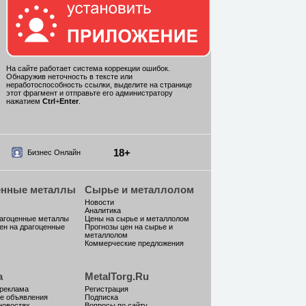
На сайте работает система коррекции ошибок.
Обнаружив неточность в тексте или
неработоспособность ссылки, выделите на странице
этот фрагмент и отправьте его администратору
нажатием
Ctrl
+
Enter
.
18+
Бизнес Онлайн
енные металлы
Сырье и металлолом
Новости
Аналитика
рагоценные металлы
Цены на сырье и металлолом
ен на драгоценные
Прогнозы цен на сырье и
металлолом
Коммерческие предложения
а
MetalTorg.Ru
 реклама
Регистрация
е объявления
Подписка
новостях
Вопросы по сайту