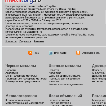
Информационное агентство MetalTorg.Ru
.
Информационное агентство Металлторг. Ру (MetalTorg.Ru)
зарегистрировано Федеральной службой по надзору в сфере связи,
информационных технологий и массовых коммуникаций (Роскомнадзор),
регистрационный номер и дата принятия решения о регистрации:
серия ИА № ФС 77 - 85704 от 03 августа 2023 г.
Новости, аналитика, цены, статистика рынка черных, цветных и
драгоценных металлов.
Использование открытых материалов разрешается с обязательной
гиперссылкой на MetalTorg.Ru
Мнение авторов материалов, размещаемых на сайте MetalTorg.Ru, может
не совпадать с мнением редакции.
Контакты
Подписка
Реклама
RSS
ВКонтакте
Одноклассники
Черные металлы
Цветные металлы
Драгоц
Новости
Новости
Новости
Аналитика
Аналитика
Аналитика
Цены на черные металлы
Цены на цветные металлы
Цены на д
Прогнозы цен на черные металлы
Прогнозы цен на цветные
Прогнозы ц
Коммерческие предложения
металлы
металлы
Коммерческие предложения
Металлоторговля
Доска объявлений
Реклам
Каталог организаций
Черные металлы
Баннерная
Металлургический маркетплейс
Цветные металлы
Контекстны
Сырье и металлолом
Реклама в 