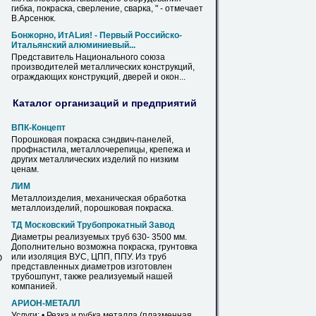
гибка,
покраска
, сверление, сварка, " - отмечает
В.Арсенюк.
Бонжорно, ИтALия! - Первый Российско-
Итальянский алюминиевый...
Представитель Национального союза
производителей
металлических
конструкций,
ограждающих конструкций, дверей и окон...
Каталог организаций и предприятий
ВПК-Концепт
Порошковая
покраска
сэндвич-панелей,
профнастила, металлочерепицы, крепежа и
других
металлических
изделий по низким
ценам.
ЛИМ
Металлоизделия, механическая обработка
металлоизделий, порошковая
покраска
.
ТД Московский Трубопрокатный Завод
Диаметры реализуемых
труб
630- 3500 мм.
Дополнительно возможна
покраска
, грунтовка
М
или изоляция ВУС, ЦПП, ППУ. Из
труб
Ю
представленных диаметров изготовлен
трубошпунт, также реализуемый нашей
компанией.
АРИОН-МЕТАЛЛ
Услуги: • Резка и рубка металла (плазменная,