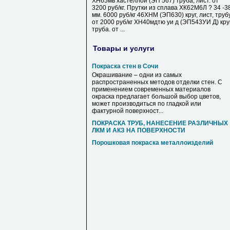
ХН65мв хастеллой (ЭП 567) труба, лист. от
3200 руб/кг. Прутки из сплава ХК62М6Л ? 34 -3
мм. 6000 руб/кг 46ХНМ (ЭП630) круг, лист, труб
от 2000 руб/кг ХН40мдтю уи д (ЭП543УИ Д) круг
труба. от ...
Товары и услуги
Покраска стен в Сочи
Окрашивание – одни из самых
распространенных методов отделки стен. С
применением современных материалов
окраска предлагает большой выбор цветов,
может производиться по гладкой или
фактурной поверхност...
ПОКРАСКА ТРУБ, НАНЕСЕНИЕ РАЗЛИЧНЫХ
ЛКМ И АКЗ НА ПОВЕРХНОСТИ
Порошковая покраска металлоизделий