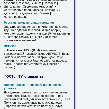
лазерная, газовая). • Гибка |
Покраска
|
8
Цинкование | Сверление отверстий. •
у
Изготовление профнастила | закладных
,
деталей | фундаментных болтов |
металлоизделий.
Русская промышленная компания
Эпоксидная наружная и внутренняя
покраска
труб
Неподвижные и скользящие опоры,
комплекты для заделки стыков 10 лет гарантии.
50 лет срок службы. Скидки и отсрочка
постоянным клиентам!
ПРОЛИЗ
7. Нанесение АКЗ и (ЛКМ) аппаратом
безвоздушной
покраски
(типа AISPRO) 8. Весь
комплекс восстановления
труб
б/у (снятие
изоляции, пескоструйная обработка, нарезка
фаски, правка геометрии
трубы
, резка в
размер)
ГОСТы, ТУ, стандарты
Портландцемент цветной. Технические
условия
Для цветных цементов с фталоцианиновыми
пигментами количество клеевого раствора
составляет 4 см3, для всех остальных - 5, 5 см3.
Полученную цементную
покраску
наносят
широкой мягкой кистью на плотную белую