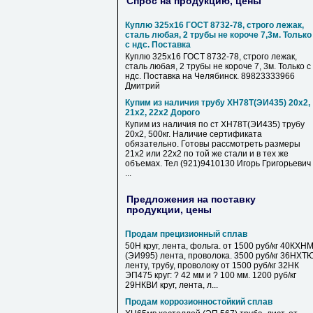
Спрос на продукцию, цены
Куплю 325х16 ГОСТ 8732-78, строго лежак,
сталь любая, 2 трубы не короче 7,3м. Только
с ндс. Поставка
Куплю 325х16 ГОСТ 8732-78, строго лежак,
сталь любая, 2 трубы не короче 7, 3м. Только с
ндс. Поставка на Челябинск. 89823333966
Дмитрий
Купим из наличия трубу ХН78Т(ЭИ435) 20х2,
21х2, 22х2 Дорого
Купим из наличия по ст ХН78Т(ЭИ435) трубу
20х2, 500кг. Наличие сертификата
обязательно. Готовы рассмотреть размеры
21х2 или 22х2 по той же стали и в тех же
объемах. Тел (921)9410130 Игорь Григорьевич
...
Предложения на поставку
продукции, цены
Продам прецизионный сплав
50Н круг, лента, фольга. от 1500 руб/кг 40КХН
(ЭИ995) лента, проволока. 3500 руб/кг 36НХТ
ленту, трубу, проволоку от 1500 руб/кг 32НК
ЭП475 круг: ? 42 мм и ? 100 мм. 1200 руб/кг
29НКВИ круг, лента, л...
Продам коррозионностойкий сплав