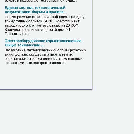
бумагу и подвергают естественной сушке.
Единая система технологической
документации. Формы и правила...
Норма расхода
металлической
шихты на одну
тонну годных отливок 19 КВГ Коэффициент
выхода годного от металлозавалки 20 КОФ
Количество отливок в одной форме 21
Габариты отл.
Электрооборудование взрывозащищенное.
Общие технические ...
Заземление
металлических
оболочек розетки и
вилки должно осуществляться путем их
электрического соединения с заземляющими
контактами. . не распространяются.