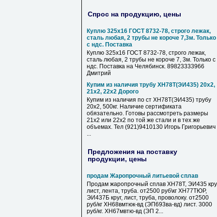
Спрос на продукцию, цены
Куплю 325х16 ГОСТ 8732-78, строго лежак,
сталь любая, 2 трубы не короче 7,3м. Только
с ндс. Поставка
Куплю 325х16 ГОСТ 8732-78, строго лежак,
сталь любая, 2 трубы не короче 7, 3м. Только с
ндс. Поставка на Челябинск. 89823333966
Дмитрий
Купим из наличия трубу ХН78Т(ЭИ435) 20х2,
21х2, 22х2 Дорого
Купим из наличия по ст ХН78Т(ЭИ435) трубу
20х2, 500кг. Наличие сертификата
обязательно. Готовы рассмотреть размеры
21х2 или 22х2 по той же стали и в тех же
объемах. Тел (921)9410130 Игорь Григорьевич
...
Предложения на поставку
продукции, цены
продам Жаропрочный литьевой сплав
Продам жаропрочный сплав ХН78Т, ЭИ435 круг
лист, лента, труба. от2500 руб\кг ХН77ТЮР,
ЭИ437Б круг, лист, труба, проволоку. от2500
руб/кг ХН68вмтюк-вд (ЭП693ва-вд) лист. 3000
руб/кг. ХН67мвтю-вд (ЭП 2...