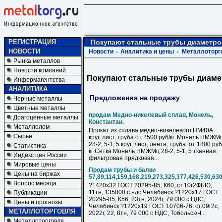
РЕГИСТРАЦИЯ
Покупают стальные трубы диаметро
НОВОСТИ
Новости
Аналитика и цены
Металлоторг
Рынка металлов
Новости компаний
Покупают стальные трубы диаме
Информагентства
АНАЛИТИКА
Предложения на продажу
Черные металлы
Цветные металлы
продам Медно-никелевый сплав, Монель,
Драгоценные металлы
Константан.
Металлолом
Прокат из сплава медно-никелевого НМ40А:
Сырье
круг, лист, труба от 2500 руб/кг. Монель НМЖМ
28-2, 5-1, 5 круг, лист, лента, труба. от 1800 руб
Статистика
кг Сетка Монель НМЖМц 28-2, 5-1, 5 тканная,
Индекс цен России
фильтровая прядковая...
Мировые цены
Продам трубы и балки
Цены на биржах
57,89,114,159,168,219,273,325,377,426,530,63
Вопрос месяца
?1420х32 ГОСТ 20295-85, К60, ст.10г2ФБЮ,
11тн, 135000 с ндс Челябинск ?1220х17 ГОСТ
Публикации
20295-85, К56, 23тн, 2024г, 79 000 с НДC,
Цены и прогнозы
Челябинск ?1220х19 ГОСТ 10706-76, ст.09г2с,
МЕТАЛЛОТОРГОВЛЯ
2022г, 22, 8тн, 79 000 с НДC, Тобольск/Ч...
Металлоторговля