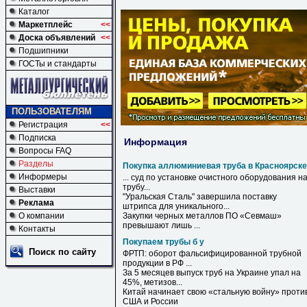
Каталог
Маркетплейс
<<
Доска объявлений
<<
Подшипники
ГОСТы и стандарты
ПОЛЬЗОВАТЕЛЯМ
Регистрация
<<
Подписка
Информация
Вопросы FAQ
Разделы
Покупка аллюминиевая труба в Красноярске
Информеры
... суд по установке очистного оборудования н
трубу
...
Выставки
"Уральская Сталь" завершила поставку
Реклама
штрипса для уникального...
О компании
Закупки черных металлов ПО «Севмаш»
превышают лишь ...
Контакты
Покупаем трубы б у
Поиск по сайту
ФРТП: оборот фальсифицированной трубной
продукции в РФ ...
За 5 месяцев выпуск
труб
на Украине упал на
45%, метизов...
Китай начинает свою «стальную войну» проти
США и России