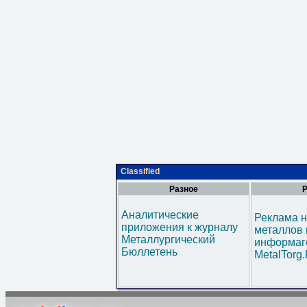
Classified
Разное
Р
Аналитические
Реклама н
приложения к журналу
металлов 
Металлургический
информаг
Бюллетень
MetalTorg