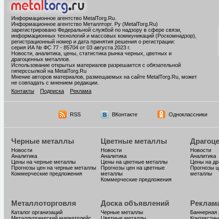
Информационное агентство MetalTorg.Ru
.
Информационное агентство Металлторг. Ру (MetalTorg.Ru)
зарегистрировано Федеральной службой по надзору в сфере связи,
информационных технологий и массовых коммуникаций (Роскомнадзор),
регистрационный номер и дата принятия решения о регистрации:
серия ИА № ФС 77 - 85704 от 03 августа 2023 г.
Новости, аналитика, цены, статистика рынка черных, цветных и
драгоценных металлов.
Использование открытых материалов разрешается с обязательной
гиперссылкой на MetalTorg.Ru
Мнение авторов материалов, размещаемых на сайте MetalTorg.Ru, может
не совпадать с мнением редакции.
Контакты
Подписка
Реклама
RSS
ВКонтакте
Одноклассники
Черные металлы
Цветные металлы
Драгоц
Новости
Новости
Новости
Аналитика
Аналитика
Аналитика
Цены на черные металлы
Цены на цветные металлы
Цены на д
Прогнозы цен на черные металлы
Прогнозы цен на цветные
Прогнозы ц
Коммерческие предложения
металлы
металлы
Коммерческие предложения
Металлоторговля
Доска объявлений
Реклам
Каталог организаций
Черные металлы
Баннерная
Металлургический маркетплейс
Цветные металлы
Контекстны