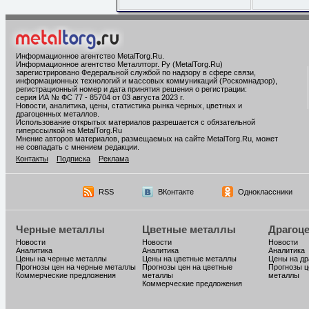
Информационное агентство MetalTorg.Ru
.
Информационное агентство Металлторг. Ру (MetalTorg.Ru)
зарегистрировано Федеральной службой по надзору в сфере связи,
информационных технологий и массовых коммуникаций (Роскомнадзор),
регистрационный номер и дата принятия решения о регистрации:
серия ИА № ФС 77 - 85704 от 03 августа 2023 г.
Новости, аналитика, цены, статистика рынка черных, цветных и
драгоценных металлов.
Использование открытых материалов разрешается с обязательной
гиперссылкой на MetalTorg.Ru
Мнение авторов материалов, размещаемых на сайте MetalTorg.Ru, может
не совпадать с мнением редакции.
Контакты
Подписка
Реклама
RSS
ВКонтакте
Одноклассники
Черные металлы
Цветные металлы
Драгоц
Новости
Новости
Новости
Аналитика
Аналитика
Аналитика
Цены на черные металлы
Цены на цветные металлы
Цены на д
Прогнозы цен на черные металлы
Прогнозы цен на цветные
Прогнозы ц
Коммерческие предложения
металлы
металлы
Коммерческие предложения