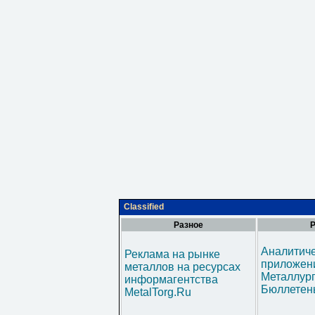
Classified
Разное
Р
Аналитич
Реклама на рынке
приложени
металлов на ресурсах
Металлур
информагентства
Бюллетен
MetalTorg.Ru