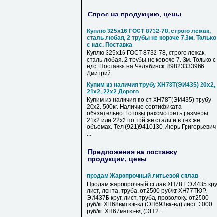
Спрос на продукцию, цены
Куплю 325х16 ГОСТ 8732-78, строго лежак,
сталь любая, 2 трубы не короче 7,3м. Только
с ндс. Поставка
Куплю 325х16 ГОСТ 8732-78, строго лежак,
сталь любая, 2 трубы не короче 7, 3м. Только с
ндс. Поставка на Челябинск. 89823333966
Дмитрий
Купим из наличия трубу ХН78Т(ЭИ435) 20х2,
21х2, 22х2 Дорого
Купим из наличия по ст ХН78Т(ЭИ435) трубу
20х2, 500кг. Наличие сертификата
обязательно. Готовы рассмотреть размеры
21х2 или 22х2 по той же стали и в тех же
объемах. Тел (921)9410130 Игорь Григорьевич
...
Предложения на поставку
продукции, цены
продам Жаропрочный литьевой сплав
Продам жаропрочный сплав ХН78Т, ЭИ435 круг
лист, лента, труба. от2500 руб\кг ХН77ТЮР,
ЭИ437Б круг, лист, труба, проволоку. от2500
руб/кг ХН68вмтюк-вд (ЭП693ва-вд) лист. 3000
руб/кг. ХН67мвтю-вд (ЭП 2...