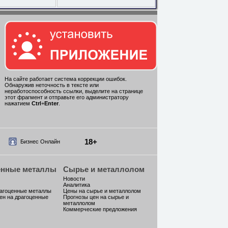
На сайте работает система коррекции ошибок.
Обнаружив неточность в тексте или
неработоспособность ссылки, выделите на странице
этот фрагмент и отправьте его администратору
нажатием
Ctrl
+
Enter
.
18+
Бизнес Онлайн
енные металлы
Сырье и металлолом
Новости
Аналитика
рагоценные металлы
Цены на сырье и металлолом
ен на драгоценные
Прогнозы цен на сырье и
металлолом
Коммерческие предложения