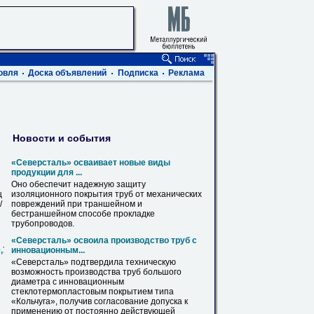
овля
Доска объявлений
Подписка
Реклама
Новости и события
«Северсталь» осваивает новые виды
продукции для ...
Оно обеспечит надежную защиту
ц
изоляционного покрытия
труб
от механических
/
повреждений при траншейном и
бестраншейном способе прокладке
трубопроводов.
«Северсталь» освоила производство
труб
с
0,720,820,1020,1220,1420
инновационным...
«Северсталь» подтвердила техническую
возможность производства
труб
большого
диаметра
с инновационным
стеклотермопластовым покрытием типа
«Кольчуга», получив согласование допуска к
применению от постоянно действующей