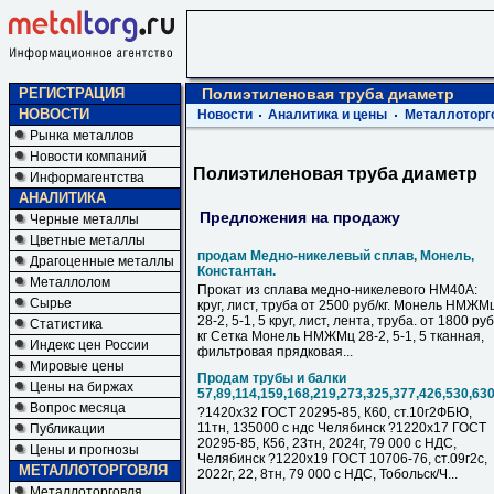
РЕГИСТРАЦИЯ
Полиэтиленовая труба диаметр
НОВОСТИ
Новости
Аналитика и цены
Металлоторг
Рынка металлов
Новости компаний
Полиэтиленовая труба диаметр
Информагентства
АНАЛИТИКА
Предложения на продажу
Черные металлы
Цветные металлы
продам Медно-никелевый сплав, Монель,
Драгоценные металлы
Константан.
Металлолом
Прокат из сплава медно-никелевого НМ40А:
Сырье
круг, лист, труба от 2500 руб/кг. Монель НМЖМ
28-2, 5-1, 5 круг, лист, лента, труба. от 1800 руб
Статистика
кг Сетка Монель НМЖМц 28-2, 5-1, 5 тканная,
Индекс цен России
фильтровая прядковая...
Мировые цены
Продам трубы и балки
Цены на биржах
57,89,114,159,168,219,273,325,377,426,530,63
Вопрос месяца
?1420х32 ГОСТ 20295-85, К60, ст.10г2ФБЮ,
11тн, 135000 с ндс Челябинск ?1220х17 ГОСТ
Публикации
20295-85, К56, 23тн, 2024г, 79 000 с НДC,
Цены и прогнозы
Челябинск ?1220х19 ГОСТ 10706-76, ст.09г2с,
МЕТАЛЛОТОРГОВЛЯ
2022г, 22, 8тн, 79 000 с НДC, Тобольск/Ч...
Металлоторговля