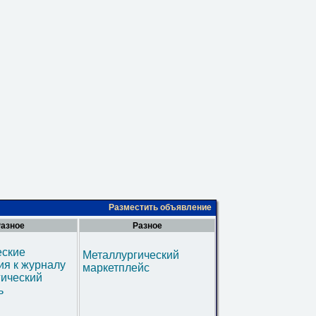
Разместить объявление
азное
Разное
еские
Металлургический
я к журналу
маркетплейс
гический
ь