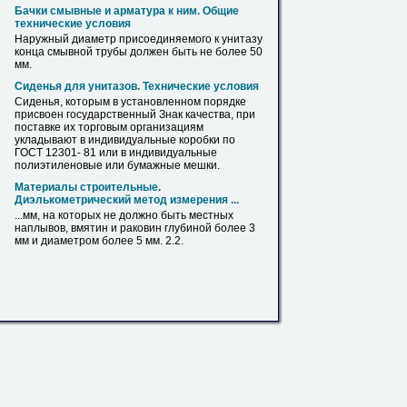
Бачки смывные и арматура к ним. Общие
технические условия
Наружный
диаметр
присоединяемого к унитазу
конца смывной
трубы
должен быть не более 50
мм.
Сиденья для унитазов. Технические условия
Сиденья, которым в установленном порядке
присвоен государственный Знак качества, при
поставке их торговым организациям
укладывают в индивидуальные коробки по
ГОСТ 12301- 81 или в индивидуальные
полиэтиленовые
или бумажные мешки.
Материалы строительные.
Диэлькометрический метод измерения ...
...мм, на которых не должно быть местных
наплывов, вмятин и раковин глубиной более 3
мм и
диаметром
более 5 мм. 2.2.