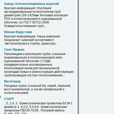
Завод теплоизоляционных изделий
Краткая информация: Изоляция
экструдированным полиэтиленом
труб
диаметром
159-1420мм Тепловая изоляция
ППУ в
полиэтиленовой
и оцинкованной
оболочке, по ГОСТ 30732-2006
Освидетельствование
труб
...
Южная Индустрия
Краткая информация: Наша компания
предлагает широкий ассортимент:
-металлопроката (
трубы
, арматура...
Смит-Ярцево
Производим и реализуем
трубы
стальные
(оцинкованные) в
полиэтиленовой
либо
оцинкованной оболочке с СОДК,
предварительно изолированные
пенополиуретаном для бесканальной
прокладки новых и реконструкции действующих
трубопроводов систем теплоснабжения...
МегаГранд
Продажа
трубы
стальной б/у, новой, лежалой,
восстановленной, а так же профильной и
полиэтиленовой
,
СТАРТ
...5, 1;4, 3. -Биметаллическая проволока-БСМ-1
диаметр
-1, 6;2;2, 5;3;4;6. -Биметаллическая
проволока-ПБСМ-70;95. -Полевой кабель-