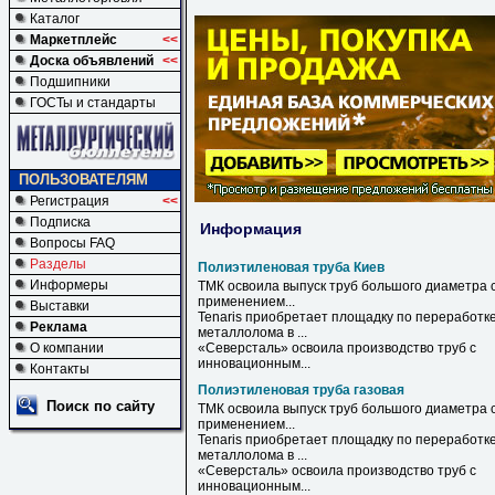
Каталог
Маркетплейс
<<
Доска объявлений
<<
Подшипники
ГОСТы и стандарты
ПОЛЬЗОВАТЕЛЯМ
Регистрация
<<
Подписка
Информация
Вопросы FAQ
Разделы
Полиэтиленовая труба Киев
Информеры
ТМК освоила выпуск
труб
большого диаметра 
применением...
Выставки
Tenaris приобретает площадку по переработк
Реклама
металлолома в ...
О компании
«Северсталь» освоила производство
труб
с
инновационным...
Контакты
Полиэтиленовая труба газовая
Поиск по сайту
ТМК освоила выпуск
труб
большого диаметра 
применением...
Tenaris приобретает площадку по переработк
металлолома в ...
«Северсталь» освоила производство
труб
с
инновационным...