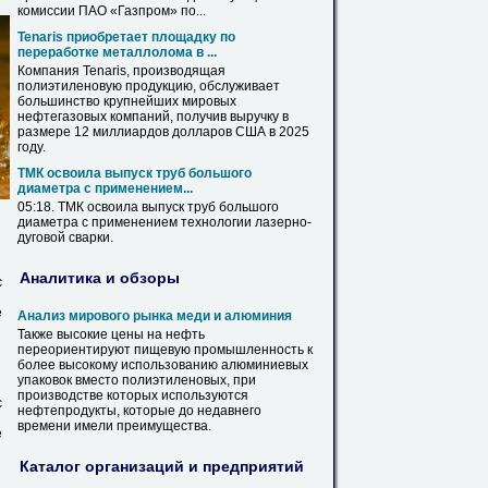
комиссии ПАО «Газпром» по...
Tenaris приобретает площадку по
переработке металлолома в ...
Компания Tenaris, производящая
полиэтиленовую
продукцию, обслуживает
большинство крупнейших мировых
нефтегазовых компаний, получив выручку в
размере 12 миллиардов долларов США в 2025
году.
ТМК освоила выпуск
труб
большого
диаметра
с применением...
05:18. ТМК освоила выпуск
труб
большого
диаметра
с применением технологии лазерно-
дуговой сварки.
Аналитика и обзоры
с
е
Анализ мирового рынка меди и алюминия
Также высокие цены на нефть
переориентируют пищевую промышленность к
более высокому использованию алюминиевых
упаковок вместо
полиэтиленовых
, при
производстве которых используются
с
нефтепродукты, которые до недавнего
времени имели преимущества.
е
Каталог организаций и предприятий