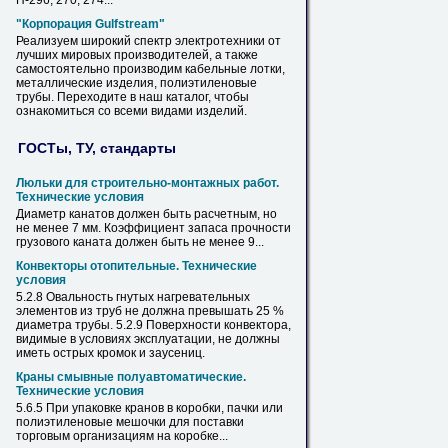
П-296, 270, 274...
"Корпорация Gulfstream"
Реализуем широкий спектр электротехники от
лучших мировых производителей, а также
самостоятельно производим кабельные лотки,
металлические изделия,
полиэтиленовые
трубы
. Переходите в наш каталог, чтобы
ознакомиться со всеми видами изделий.
ГОСТы, ТУ, стандарты
Люльки для строительно-монтажных работ.
Технические условия
Диаметр
канатов должен быть расчетным, но
не менее 7 мм. Коэффициент запаса прочности
грузового каната должен быть не менее 9...
Конвекторы отопительные. Технические
условия
5.2.8 Овальность гнутых нагревательных
элементов из
труб
не должна превышать 25 %
диаметра
трубы
. 5.2.9 Поверхности конвектора,
видимые в условиях эксплуатации, не должны
иметь острых кромок и заусениц.
Краны смывные полуавтоматические.
Технические условия
5.6.5 При упаковке кранов в коробки, пачки или
полиэтиленовые
мешочки для поставки
торговым организациям на коробке...