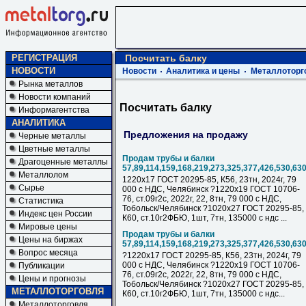
РЕГИСТРАЦИЯ
Посчитать балку
НОВОСТИ
Новости
Аналитика и цены
Металлоторг
Рынка металлов
Новости компаний
Посчитать балку
Информагентства
АНАЛИТИКА
Предложения на продажу
Черные металлы
Цветные металлы
Продам трубы и балки
Драгоценные металлы
57,89,114,159,168,219,273,325,377,426,530,63
Металлолом
1220х17 ГОСТ 20295-85, К56, 23тн, 2024г, 79
Сырье
000 с НДC, Челябинск ?1220х19 ГОСТ 10706-
76, ст.09г2с, 2022г, 22, 8тн, 79 000 с НДC,
Статистика
Тобольск/Челябинск ?1020х27 ГОСТ 20295-85,
Индекс цен России
К60, ст.10г2ФБЮ, 1шт, 7тн, 135000 с ндс ...
Мировые цены
Продам трубы и балки
Цены на биржах
57,89,114,159,168,219,273,325,377,426,530,63
Вопрос месяца
?1220х17 ГОСТ 20295-85, К56, 23тн, 2024г, 79
000 с НДC, Челябинск ?1220х19 ГОСТ 10706-
Публикации
76, ст.09г2с, 2022г, 22, 8тн, 79 000 с НДC,
Цены и прогнозы
Тобольск/Челябинск ?1020х27 ГОСТ 20295-85,
МЕТАЛЛОТОРГОВЛЯ
К60, ст.10г2ФБЮ, 1шт, 7тн, 135000 с ндс...
Металлоторговля