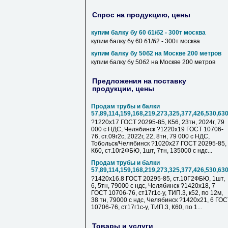
Спрос на продукцию, цены
купим балку бу 60 б1/б2 - 300т москва
купим балку бу 60 б1/б2 - 300т москва
купим балку бу 50б2 на Москве 200 метров
купим балку бу 50б2 на Москве 200 метров
Предложения на поставку
продукции, цены
Продам трубы и балки
57,89,114,159,168,219,273,325,377,426,530,63
?1220х17 ГОСТ 20295-85, К56, 23тн, 2024г, 79
000 с НДC, Челябинск ?1220х19 ГОСТ 10706-
76, ст.09г2с, 2022г, 22, 8тн, 79 000 с НДC,
Тобольск/Челябинск ?1020х27 ГОСТ 20295-85,
К60, ст.10г2ФБЮ, 1шт, 7тн, 135000 с ндс...
Продам трубы и балки
57,89,114,159,168,219,273,325,377,426,530,63
?1420х16.8 ГОСТ 20295-85, ст.10Г2ФБЮ, 1шт,
6, 5тн, 79000 с ндс, Челябинск ?1420х18, 7
ГОСТ 10706-76, ст17г1с-у, ТИП.3, к52, по 12м,
38 тн, 79000 с ндс, Челябинск ?1420х21, 6 ГО
10706-76, ст17г1с-у, ТИП.3, К60, по 1...
Товары и услуги