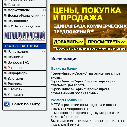
Каталог
Маркетплейс
<<
Доска объявлений
<<
Подшипники
ГОСТы и стандарты
ПОЛЬЗОВАТЕЛЯМ
Регистрация
<<
Подписка
Информация
Вопросы FAQ
Разделы
Прайс на балку
Информеры
" Брок-Инвест-Сервис":
на
рынке металлов
вновь...
Выставки
"Брок-Инвест-Сервис" прогнозирует рост
Реклама
стальных цен вплоть ...
О компании
"Брок-Инвест-Сервис" прогнозирует
ограниченный рост стальных...
Контакты
Размеры балка 18
Поиск по сайту
MEPS о развитии производства и новых
стальных мощностях в ...
... мощности по производству г/к проката и
балок
в Бразилии
Вьетнам ввел антидемпинговые пошлины на
стальную
балку
из...