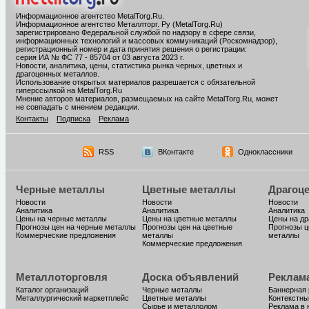
Информационное агентство MetalTorg.Ru
.
Информационное агентство Металлторг. Ру (MetalTorg.Ru)
зарегистрировано Федеральной службой по надзору в сфере связи,
информационных технологий и массовых коммуникаций (Роскомнадзор),
регистрационный номер и дата принятия решения о регистрации:
серия ИА № ФС 77 - 85704 от 03 августа 2023 г.
Новости, аналитика, цены, статистика рынка черных, цветных и
драгоценных металлов.
Использование открытых материалов разрешается с обязательной
гиперссылкой на MetalTorg.Ru
Мнение авторов материалов, размещаемых на сайте MetalTorg.Ru, может
не совпадать с мнением редакции.
Контакты
Подписка
Реклама
RSS
ВКонтакте
Одноклассники
Черные металлы
Цветные металлы
Драгоц
Новости
Новости
Новости
Аналитика
Аналитика
Аналитика
Цены на черные металлы
Цены на цветные металлы
Цены на д
Прогнозы цен на черные металлы
Прогнозы цен на цветные
Прогнозы ц
Коммерческие предложения
металлы
металлы
Коммерческие предложения
Металлоторговля
Доска объявлений
Реклам
Каталог организаций
Черные металлы
Баннерная
Металлургический маркетплейс
Цветные металлы
Контекстны
Сырье и металлолом
Реклама в 