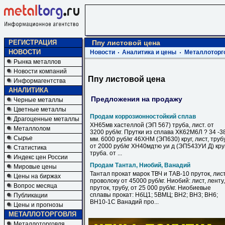
РЕГИСТРАЦИЯ
Ппу листовой цена
НОВОСТИ
Новости
Аналитика и цены
Металлоторг
Рынка металлов
Новости компаний
Ппу листовой цена
Информагентства
АНАЛИТИКА
Предложения на продажу
Черные металлы
Цветные металлы
Продам коррозионностойкий сплав
Драгоценные металлы
ХН65мв хастеллой (ЭП 567) труба, лист. от
Металлолом
3200 руб/кг. Прутки из сплава ХК62М6Л ? 34 -3
Сырье
мм. 6000 руб/кг 46ХНМ (ЭП630) круг, лист, труб
от 2000 руб/кг ХН40мдтю уи д (ЭП543УИ Д) круг
Статистика
труба. от ...
Индекс цен России
Продам Тантал, Ниобий, Ванадий
Мировые цены
Тантал прокат марок ТВЧ и ТАВ-10 пруток, лист
Цены на биржах
проволоку от 45000 руб/кг. Ниобий: лист, ленту,
Вопрос месяца
пруток, трубу, от 25 000 руб/кг. Ниобиевые
сплавы прокат: НбЦ1; 5ВМЦ; ВН2; ВН3; ВН6;
Публикации
ВН10-1С Ванадий про...
Цены и прогнозы
МЕТАЛЛОТОРГОВЛЯ
Металлоторговля