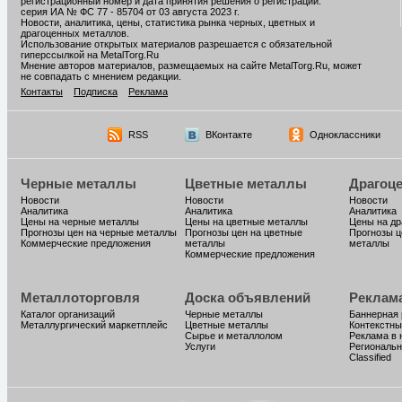
регистрационный номер и дата принятия решения о регистрации:
серия ИА № ФС 77 - 85704 от 03 августа 2023 г.
Новости, аналитика, цены, статистика рынка черных, цветных и
драгоценных металлов.
Использование открытых материалов разрешается с обязательной
гиперссылкой на MetalTorg.Ru
Мнение авторов материалов, размещаемых на сайте MetalTorg.Ru, может
не совпадать с мнением редакции.
Контакты
Подписка
Реклама
RSS
ВКонтакте
Одноклассники
Черные металлы
Цветные металлы
Драгоц
Новости
Новости
Новости
Аналитика
Аналитика
Аналитика
Цены на черные металлы
Цены на цветные металлы
Цены на д
Прогнозы цен на черные металлы
Прогнозы цен на цветные
Прогнозы ц
Коммерческие предложения
металлы
металлы
Коммерческие предложения
Металлоторговля
Доска объявлений
Реклам
Каталог организаций
Черные металлы
Баннерная
Металлургический маркетплейс
Цветные металлы
Контекстны
Сырье и металлолом
Реклама в 
Услуги
Региональн
Classified