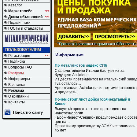
Каталог
Маркетплейс
<<
Доска объявлений
<<
Подшипники
ГОСТы и стандарты
ПОЛЬЗОВАТЕЛЯМ
Информация
Регистрация
<<
Подписка
Пр металлистов индекс СПб
Вопросы FAQ
Сталелитейщики Италии бастуют из-за
Разделы
будущего Acciaierie ...
Информеры
Из десяти претендентов на итальянский заво
Ilva осталось ...
Выставки
Аргентинская Acindar начинает импортироват
Реклама
и продавать ...
О компании
Почем стоит лист дойки горячекатаный в
Контакты
Киеве
Выпуск г/к проката – тоже претендент на
Поиск по сайту
нанотехнологии
«Брок-Инвест-Сервис» предупреждает о рост
цен на ...
Прокатному производству ЗСМК исполнилось
45 лет