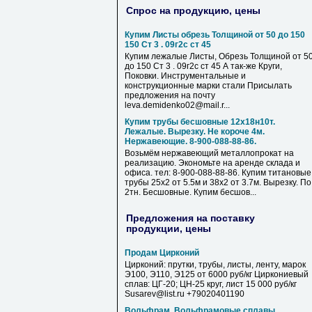
Спрос на продукцию, цены
Купим Листы обрезь Толщиной от 50 до 150
150 Ст 3 . 09г2с ст 45
Купим лежалые Листы, Обрезь Толщиной от 5
до 150 Ст 3 . 09г2с ст 45 А так-же Круги,
Поковки. Инструментальные и
конструкционные марки стали Присылать
предложения на почту
leva.demidenko02@mail.r...
Купим трубы бесшовные 12х18н10т.
Лежалые. Вырезку. Не короче 4м.
Нержавеющие. 8-900-088-88-86.
Возьмём нержавеющий металлопрокат на
реализацию. Экономьте на аренде склада и
офиса. тел: 8-900-088-88-86. Купим титановые
трубы 25х2 от 5.5м и 38х2 от 3.7м. Вырезку. По
2тн. Бесшовные. Купим бесшов...
Предложения на поставку
продукции, цены
Продам Цирконий
Цирконий: прутки, трубы, листы, ленту, марок
Э100, Э110, Э125 от 6000 руб/кг Циркониевый
сплав: ЦГ-20; ЦН-25 круг, лист 15 000 руб/кг
Susarev@list.ru +79020401190
Вольфрам, Вольфрамовые сплавы,