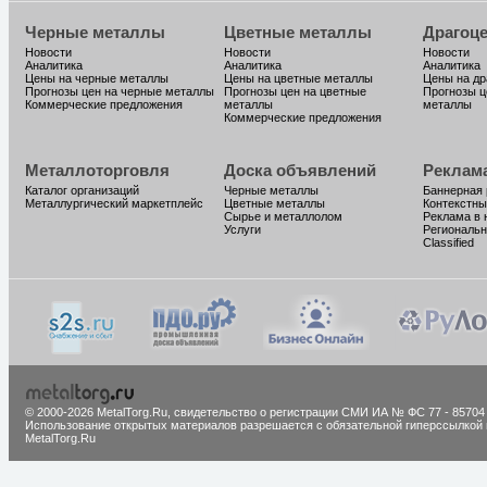
Черные металлы
Цветные металлы
Драгоц
Новости
Новости
Новости
Аналитика
Аналитика
Аналитика
Цены на черные металлы
Цены на цветные металлы
Цены на д
Прогнозы цен на черные металлы
Прогнозы цен на цветные
Прогнозы ц
Коммерческие предложения
металлы
металлы
Коммерческие предложения
Металлоторговля
Доска объявлений
Реклам
Каталог организаций
Черные металлы
Баннерная
Металлургический маркетплейс
Цветные металлы
Контекстны
Сырье и металлолом
Реклама в 
Услуги
Региональн
Classified
© 2000-2026 MetalTorg.Ru,
cвидетельство о регистрации СМИ ИА № ФС 77 - 85704
Использование открытых материалов разрешается с обязательной гиперссылкой 
MetalTorg.Ru