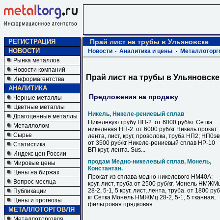
РЕГИСТРАЦИЯ
Прай лист на трубы в Ульяновске
НОВОСТИ
Новости
Аналитика и цены
Металлоторг
Рынка металлов
Новости компаний
Прай лист на трубы в Ульяновске
Информагентства
АНАЛИТИКА
Предложения на продажу
Черные металлы
Цветные металлы
Никель, Никеле-рениевый сплав
Драгоценные металлы
Никелевую трубу НП-2. от 6000 руб/кг. Сетка
Металлолом
никелевая НП-2. от 6000 руб/кг Никель прокат
Сырье
лента, лист, круг, проволока, труба НП2; НП0э
от 3500 руб/кг Никеле-рениевый сплав НР-10
Статистика
ВП круг, лента. Sus...
Индекс цен России
продам Медно-никелевый сплав, Монель,
Мировые цены
Константан.
Цены на биржах
Прокат из сплава медно-никелевого НМ40А:
Вопрос месяца
круг, лист, труба от 2500 руб/кг. Монель НМЖМ
28-2, 5-1, 5 круг, лист, лента, труба. от 1800 руб
Публикации
кг Сетка Монель НМЖМц 28-2, 5-1, 5 тканная,
Цены и прогнозы
фильтровая прядковая...
МЕТАЛЛОТОРГОВЛЯ
Металлоторговля