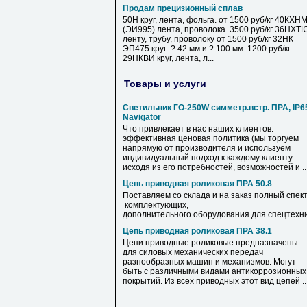
Продам прецизионный сплав
50Н круг, лента, фольга. от 1500 руб/кг 40КХН
(ЭИ995) лента, проволока. 3500 руб/кг 36НХТ
ленту, трубу, проволоку от 1500 руб/кг 32НК
ЭП475 круг: ? 42 мм и ? 100 мм. 1200 руб/кг
29НКВИ круг, лента, л...
Товары и услуги
Светильник ГО-250W симметр.встр. ПРА, IP6
Navigator
Что привлекает в нас наших клиентов:
эффективная ценовая политика (мы торгуем
напрямую от производителя и используем
индивидуальный подход к каждому клиенту
исходя из его потребностей, возможностей и ..
Цепь приводная роликовая ПРА 50.8
Поставляем со склада и на заказ полный спек
комплектующих,
дополнительного оборудования для спецтехни
Цепь приводная роликовая ПРА 38.1
Цепи приводные роликовые предназначены
для силовых механических передач
разнообразных машин и механизмов. Могут
быть с различными видами антикоррозионных
покрытий. Из всех приводных этот вид цепей ..