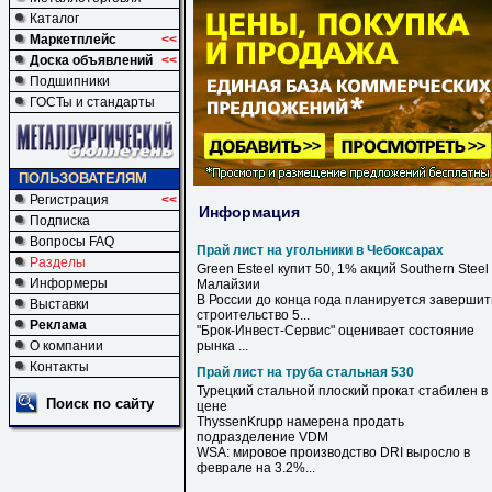
Каталог
Маркетплейс
<<
Доска объявлений
<<
Подшипники
ГОСТы и стандарты
ПОЛЬЗОВАТЕЛЯМ
Регистрация
<<
Информация
Подписка
Вопросы FAQ
Прай лист на угольники в Чебоксарах
Разделы
Green Esteel купит 50, 1% акций Southern Steel
Информеры
Малайзии
В
России до конца года планируется завершит
Выставки
строительство 5...
Реклама
"Брок-Инвест-Сервис" оценивает состояние
О компании
рынка ...
Контакты
Прай лист на труба стальная 530
Турецкий
стальной
плоский прокат стабилен в
Поиск по сайту
цене
ThyssenKrupp намерена продать
подразделение VDM
WSA: мировое производство DRI выросло в
феврале
на
3.2%...