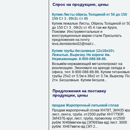
Спрос на продукцию, цены
Купим Листы обрезь Толщиной от 50 до 150
150 Ст 3 . 09г2с ст 45
Купим лежалые Листы, Обрезь Толщиной от 5
до 150 Ст 3 . 09г2с ст 45 А так-же Круги,
Поковки. Инструментальные и
конструкционные марки стали Присылать
предложения на почту
leva.demidenko02@mail.r...
Купим трубы бесшовные 12х18н10т.
Лежалые. Вырезку. Не короче 4м.
Нержавеющие. 8-900-088-88-86.
Возьмём нержавеющий металлопрокат на
реализацию. Экономьте на аренде склада и
офиса. тел: 8-900-088-88-86. Купим титановые
трубы 25х2 от 5.5м и 38х2 от 3.7м. Вырезку. По
2тн. Бесшовные. Купим бесшов...
Предложения на поставку
продукции, цены
продам Жаропрочный литьевой сплав
Продам жаропрочный сплав ХН78Т, ЭИ435 круг
лист, лента, труба. от2500 руб\кг ХН77ТЮР,
ЭИ437Б круг, лист, труба, проволоку. от2500
руб/кг ХН68вмтюк-вд (ЭП693ва-вд) лист. 3000
руб/кг. ХН67мвтю-вд (ЭП 2...