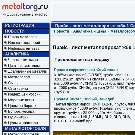
РЕГИСТРАЦИЯ
Прайс - лист металлопрокат жбк-1 С
НОВОСТИ
Новости
Аналитика и цены
Металлоторг
Рынка металлов
Новости компаний
Прайс - лист металлопрокат жбк-
Информагентства
АНАЛИТИКА
Предложения на продажу
Черные металлы
Цветные металлы
Продам коррозионностойкий сплав
Драгоценные металлы
ХН65мв хастеллой (ЭП 567) труба, лист. от
Металлолом
3200 руб/кг. Прутки из сплава ХК62М6Л ? 34 -3
Сырье
мм. 6000 руб/кг 46ХНМ (ЭП630) круг, лист, труб
от 2000 руб/кг ХН40мдтю уи д (ЭП543УИ Д) круг
Статистика
труба. от ...
Индекс цен России
Продам Тантал, Ниобий, Ванадий
Мировые цены
Тантал прокат марок ТВЧ и ТАВ-10 пруток, лист
Цены на биржах
проволоку от 45000 руб/кг. Ниобий: лист, ленту,
Вопрос месяца
пруток, трубу, от 25 000 руб/кг. Ниобиевые
сплавы прокат: НбЦ1; 5ВМЦ; ВН2; ВН3; ВН6;
Публикации
ВН10-1С Ванадий про...
Цены и прогнозы
МЕТАЛЛОТОРГОВЛЯ
Металлоторговля