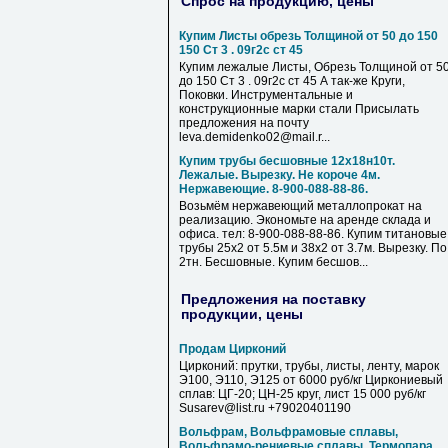
Спрос на продукцию, цены
Купим Листы обрезь Толщиной от 50 до 150
150 Ст 3 . 09г2с ст 45
Купим лежалые Листы, Обрезь Толщиной от 5
до 150 Ст 3 . 09г2с ст 45 А так-же Круги,
Поковки. Инструментальные и
конструкционные марки стали Присылать
предложения на почту
leva.demidenko02@mail.r...
Купим трубы бесшовные 12х18н10т.
Лежалые. Вырезку. Не короче 4м.
Нержавеющие. 8-900-088-88-86.
Возьмём нержавеющий металлопрокат на
реализацию. Экономьте на аренде склада и
офиса. тел: 8-900-088-88-86. Купим титановые
трубы 25х2 от 5.5м и 38х2 от 3.7м. Вырезку. По
2тн. Бесшовные. Купим бесшов...
Предложения на поставку
продукции, цены
Продам Цирконий
Цирконий: прутки, трубы, листы, ленту, марок
Э100, Э110, Э125 от 6000 руб/кг Циркониевый
сплав: ЦГ-20; ЦН-25 круг, лист 15 000 руб/кг
Susarev@list.ru +79020401190
Вольфрам, Вольфрамовые сплавы,
Вольфрамо-рениевые сплавы, Термопара