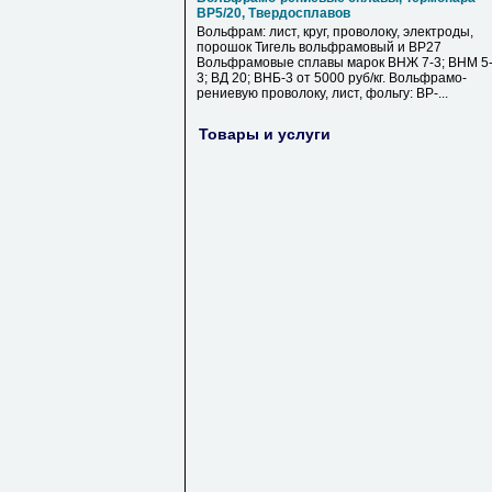
ВР5/20, Твердосплавов
Вольфрам: лист, круг, проволоку, электроды,
порошок Тигель вольфрамовый и ВР27
Вольфрамовые сплавы марок ВНЖ 7-3; ВНМ 5
3; ВД 20; ВНБ-3 от 5000 руб/кг. Вольфрамо-
рениевую проволоку, лист, фольгу: ВР-...
Товары и услуги