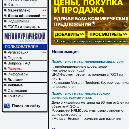
Каталог
Маркетплейс
<<
Доска объявлений
<<
Подшипники
ГОСТы и стандарты
ПОЛЬЗОВАТЕЛЯМ
Информация
Регистрация
<<
Подписка
Прайс - лист металлочерепица андалузия
Вопросы FAQ
... профилированные кровельные
Разделы
(
металлочерепица
)"
Информеры
ЦНИИчермет готовит изменения в ГОСТ на
листы
...
Выставки
«Компания Металл Профиль Восток» сменила
Реклама
генерального ...
О компании
Прайс - лист металлоконструкции
Контакты
волгонефтехиммонтаж
Дело о хищениях металла на 96 млн рублей н
Поиск по сайту
объекте АТЭС-...
Российский НЛМК увеличит свою рыночную
долю сортового ...
«Металл-Экспо» - трамплин для развития