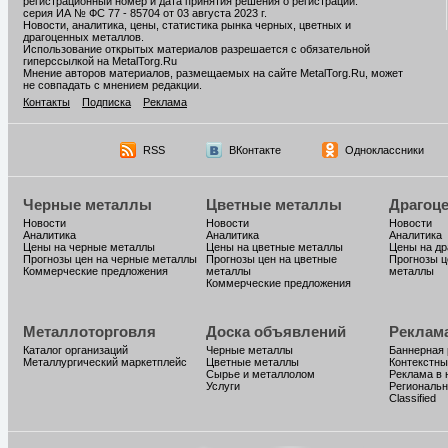
регистрационный номер и дата принятия решения о регистрации:
серия ИА № ФС 77 - 85704 от 03 августа 2023 г.
Новости, аналитика, цены, статистика рынка черных, цветных и
драгоценных металлов.
Использование открытых материалов разрешается с обязательной
гиперссылкой на MetalTorg.Ru
Мнение авторов материалов, размещаемых на сайте MetalTorg.Ru, может
не совпадать с мнением редакции.
Контакты
Подписка
Реклама
RSS
ВКонтакте
Одноклассники
Черные металлы
Цветные металлы
Драгоц
Новости
Новости
Новости
Аналитика
Аналитика
Аналитика
Цены на черные металлы
Цены на цветные металлы
Цены на д
Прогнозы цен на черные металлы
Прогнозы цен на цветные
Прогнозы ц
Коммерческие предложения
металлы
металлы
Коммерческие предложения
Металлоторговля
Доска объявлений
Реклам
Каталог организаций
Черные металлы
Баннерная
Металлургический маркетплейс
Цветные металлы
Контекстны
Сырье и металлолом
Реклама в 
Услуги
Региональн
Classified