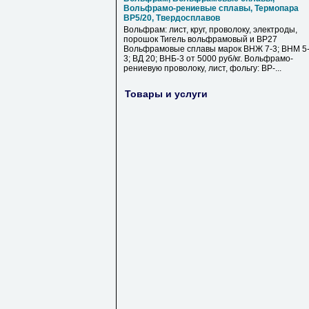
Вольфрамо-рениевые сплавы, Термопара
ВР5/20, Твердосплавов
Вольфрам: лист, круг, проволоку, электроды,
порошок Тигель вольфрамовый и ВР27
Вольфрамовые сплавы марок ВНЖ 7-3; ВНМ 5
3; ВД 20; ВНБ-3 от 5000 руб/кг. Вольфрамо-
рениевую проволоку, лист, фольгу: ВР-...
Товары и услуги