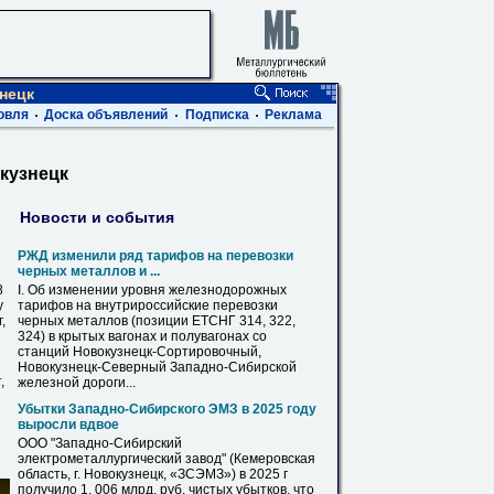
нецк
овля
Доска объявлений
Подписка
Реклама
кузнецк
Новости и события
РЖД изменили ряд тарифов на перевозки
черных металлов и ...
8
I. Об изменении уровня железнодорожных
у
тарифов на внутрироссийские перевозки
,
черных металлов (позиции ­ЕТСНГ 314, 322,
324) в крытых вагонах и полувагонах со
станций
Новокузнецк
-Сортировочный,
Новокузнецк
-Северный Западно-Сибирской
,
железной дороги...
Убытки Западно-Сибирского ЭМЗ в 2025 году
выросли вдвое
ООО "Западно-Сибирский
электрометаллургический завод" (Кемеровская
область, г.
Новокузнецк
, «ЗСЭМЗ») в 2025 г
получило 1, 006 млрд. руб. чистых убытков, что