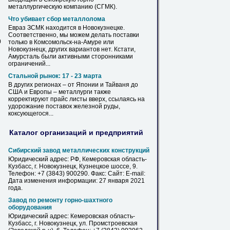
металлургическую компанию (СГМК).
Что убивает сбор металлолома
Евраз ЗСМК находится в
Новокузнецке
.
Соответственно, мы можем делать поставки
0
только в Комсомольск-на-Амуре или
Новокузнецк
, других вариантов нет. Кстати,
Амурсталь были активными сторонниками
ограничений...
Стальной рынок: 17 - 23 марта
В других регионах – от Японии и Тайваня до
США и Европы – металлурги также
корректируют
прайс
листы
вверх, ссылаясь на
удорожание поставок железной руды,
коксующегося...
Каталог организаций и предприятий
Сибирский завод металлических конструкций
Юридический адрес: РФ, Кемеровская область-
Кузбасс, г.
Новокузнецк
, Кузнецкое шоссе, 9.
Телефон: +7 (3843) 900290. Факс: Сайт: E-mail:
Дата изменения информации: 27 января 2021
года.
Завод по ремонту горно-шахтного
оборудования
Юридический адрес: Кемеровская область-
Кузбасс, г.
Новокузнецк
, ул. Промстроевская