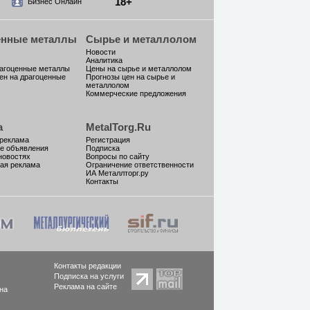
18+
Бизнес Онлайн
енные металлы
Сырье и металлолом
Новости
Аналитика
рагоценные металлы
Цены на сырье и металлолом
ен на драгоценные
Прогнозы цен на сырье и
металлолом
Коммерческие предложения
а
MetalTorg.Ru
 реклама
Регистрация
е объявления
Подписка
новостях
Вопросы по сайту
ая реклама
Ограничение ответственности
ИА Металлторг.ру
Контакты
Контакты редакции
Подписка на услуги
Реклама на сайте
на