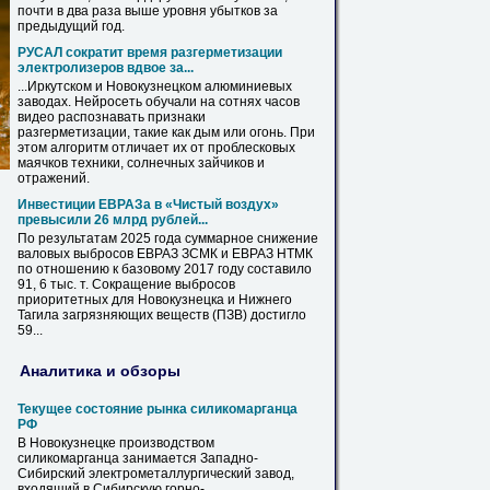
почти в два раза выше уровня убытков за
предыдущий год.
РУСАЛ сократит время разгерметизации
электролизеров вдвое за...
...Иркутском и
Новокузнецком
алюминиевых
заводах. Нейросеть обучали на сотнях часов
видео распознавать признаки
разгерметизации, такие как дым или огонь. При
этом алгоритм отличает их от проблесковых
маячков техники, солнечных зайчиков и
отражений.
Инвестиции ЕВРАЗа в «Чистый воздух»
превысили 26 млрд рублей...
По результатам 2025 года суммарное снижение
валовых выбросов ЕВРАЗ ЗСМК и ЕВРАЗ НТМК
по отношению к базовому 2017 году составило
91, 6 тыс. т. Сокращение выбросов
приоритетных для
Новокузнецка
и Нижнего
Тагила загрязняющих веществ (ПЗВ) достигло
59...
Аналитика и обзоры
Текущее состояние рынка силикомарганца
РФ
В
Новокузнецке
производством
силикомарганца занимается Западно-
Сибирский электрометаллургический завод,
входящий в Сибирскую горно-