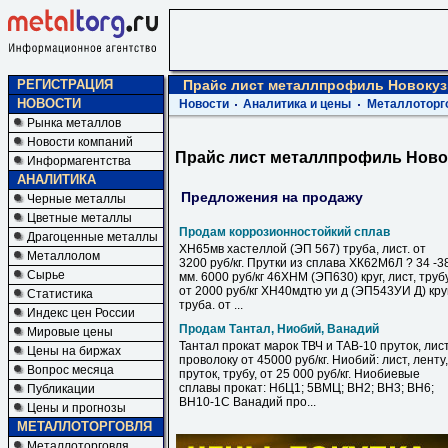
РЕГИСТРАЦИЯ
Прайс лист металлпрофиль Новокуз
НОВОСТИ
Новости
Аналитика и цены
Металлоторг
Рынка металлов
Новости компаний
Прайс лист металлпрофиль Ново
Информагентства
АНАЛИТИКА
Предложения на продажу
Черные металлы
Цветные металлы
Продам коррозионностойкий сплав
Драгоценные металлы
ХН65мв хастеллой (ЭП 567) труба, лист. от
Металлолом
3200 руб/кг. Прутки из сплава ХК62М6Л ? 34 -3
Сырье
мм. 6000 руб/кг 46ХНМ (ЭП630) круг, лист, труб
от 2000 руб/кг ХН40мдтю уи д (ЭП543УИ Д) круг
Статистика
труба. от ...
Индекс цен России
Продам Тантал, Ниобий, Ванадий
Мировые цены
Тантал прокат марок ТВЧ и ТАВ-10 пруток, лист
Цены на биржах
проволоку от 45000 руб/кг. Ниобий: лист, ленту,
Вопрос месяца
пруток, трубу, от 25 000 руб/кг. Ниобиевые
сплавы прокат: НбЦ1; 5ВМЦ; ВН2; ВН3; ВН6;
Публикации
ВН10-1С Ванадий про...
Цены и прогнозы
МЕТАЛЛОТОРГОВЛЯ
Металлоторговля