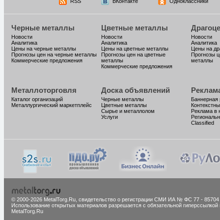
RSS
ВКонтакте
Одноклассники
Черные металлы
Цветные металлы
Драгоц
Новости
Новости
Новости
Аналитика
Аналитика
Аналитика
Цены на черные металлы
Цены на цветные металлы
Цены на д
Прогнозы цен на черные металлы
Прогнозы цен на цветные
Прогнозы ц
Коммерческие предложения
металлы
металлы
Коммерческие предложения
Металлоторговля
Доска объявлений
Реклам
Каталог организаций
Черные металлы
Баннерная
Металлургический маркетплейс
Цветные металлы
Контекстны
Сырье и металлолом
Реклама в 
Услуги
Региональн
Classified
© 2000-2026 MetalTorg.Ru,
cвидетельство о регистрации СМИ ИА № ФС 77 - 85704
Использование открытых материалов разрешается с обязательной гиперссылкой 
MetalTorg.Ru