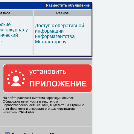
Разместить объявление
азное
Разное
еские
Доступ к оперативной
я к журналу
информации
гический
информагентства
ь
Металлторг.ру
На сайте работает система коррекции ошибок.
Обнаружив неточность в тексте или
неработоспособность ссылки, выделите на странице
этот фрагмент и отправьте его администратору
нажатием
Ctrl
+
Enter
.