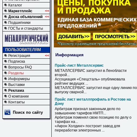
Каталог
Маркетплейс
<<
Доска объявлений
<<
Подшипники
ГОСТы и стандарты
ПОЛЬЗОВАТЕЛЯМ
Информация
Регистрация
<<
Подписка
Прайс-лист Металлсервис
Вопросы FAQ
МЕТАЛЛСЕРВИС
запустил в Ленобласти
Разделы
второй...
Информеры
Ассоциация «Спецсталь» опубликовала
рейтинг ведущих ...
Выставки
МЕТАЛЛСЕРВИС
запустил еще одну линию по
Реклама
выпуску сварной...
О компании
Прайс лист металлпрофиль в Ростове на
Контакты
Дону
Арбитраж признал законным дело по
Поиск по сайту
завышению тарифов НМТП...
Арбитраж поменял свою позицию по делу о
тарифах
на
...
«Акрон Холдинг» построит завод для
переработки электронных ...