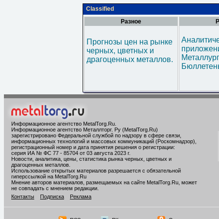
Classified
Разное
Р
Аналитич
Прогнозы цен на рынке
приложени
черных, цветных и
Металлур
драгоценных металлов.
Бюллетен
Информационное агентство MetalTorg.Ru
.
Информационное агентство Металлторг. Ру (MetalTorg.Ru)
зарегистрировано Федеральной службой по надзору в сфере связи,
информационных технологий и массовых коммуникаций (Роскомнадзор),
регистрационный номер и дата принятия решения о регистрации:
серия ИА № ФС 77 - 85704 от 03 августа 2023 г.
Новости, аналитика, цены, статистика рынка черных, цветных и
драгоценных металлов.
Использование открытых материалов разрешается с обязательной
гиперссылкой на MetalTorg.Ru
Мнение авторов материалов, размещаемых на сайте MetalTorg.Ru, может
не совпадать с мнением редакции.
Контакты
Подписка
Реклама