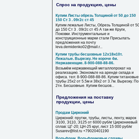
Спрос на продукцию, цены
Купим Листы обрезь Толщиной от 50 до 150
150 Ст 3 . 09г2с ст 45
Купим лежалые Листы, Обрезь Толщиной от 5
до 150 Ст 3 . 09г2с ст 45 А так-же Круги,
Поковки. Инструментальные и
конструкционные марки стали Присылать
предложения на почту
leva.demidenko02@mail.r...
Купим трубы бесшовные 12х18н10т.
Лежалые. Вырезку. Не короче 4м.
Нержавеющие. 8-900-088-88-86.
Возьмём нержавеющий металлопрокат на
реализацию. Экономьте на аренде склада и
офиса. тел: 8-900-088-88-86. Купим титановые
трубы 25х2 от 5.5м и 38х2 от 3.7м. Вырезку. По
2тн. Бесшовные. Купим бесшов...
Предложения на поставку
продукции, цены
Продам Цирконий
Цирконий: прутки, трубы, листы, ленту, марок
Э100, Э110, Э125 от 6000 руб/кг Циркониевый
сплав: ЦГ-20; ЦН-25 круг, лист 15 000 руб/кг
Susarev@list.ru +79020401190
Вольфрам, Вольфрамовые сплавы,