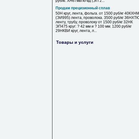
руб/кг. ХН67мвтю-вд (ЭП 2...
Продам прецизионный сплав
50Н круг, лента, фольга. от 1500 руб/кг 40КХН
(ЭИ995) лента, проволока. 3500 руб/кг 36НХТ
ленту, трубу, проволоку от 1500 руб/кг 32НК
ЭП475 круг: ? 42 мм и ? 100 мм. 1200 руб/кг
29НКВИ круг, лента, л...
Товары и услуги