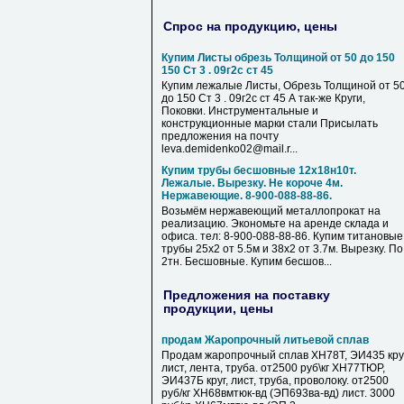
Спрос на продукцию, цены
Купим Листы обрезь Толщиной от 50 до 150
150 Ст 3 . 09г2с ст 45
Купим лежалые Листы, Обрезь Толщиной от 5
до 150 Ст 3 . 09г2с ст 45 А так-же Круги,
Поковки. Инструментальные и
конструкционные марки стали Присылать
предложения на почту
leva.demidenko02@mail.r...
Купим трубы бесшовные 12х18н10т.
Лежалые. Вырезку. Не короче 4м.
Нержавеющие. 8-900-088-88-86.
Возьмём нержавеющий металлопрокат на
реализацию. Экономьте на аренде склада и
офиса. тел: 8-900-088-88-86. Купим титановые
трубы 25х2 от 5.5м и 38х2 от 3.7м. Вырезку. По
2тн. Бесшовные. Купим бесшов...
Предложения на поставку
продукции, цены
продам Жаропрочный литьевой сплав
Продам жаропрочный сплав ХН78Т, ЭИ435 круг
лист, лента, труба. от2500 руб\кг ХН77ТЮР,
ЭИ437Б круг, лист, труба, проволоку. от2500
руб/кг ХН68вмтюк-вд (ЭП693ва-вд) лист. 3000