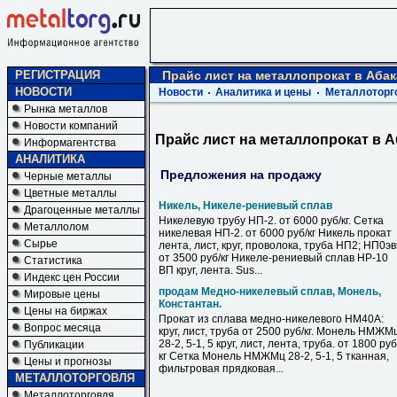
РЕГИСТРАЦИЯ
Прайс лист на металлопрокат в Абак
НОВОСТИ
Новости
Аналитика и цены
Металлоторг
Рынка металлов
Новости компаний
Прайс лист на металлопрокат в 
Информагентства
АНАЛИТИКА
Предложения на продажу
Черные металлы
Цветные металлы
Никель, Никеле-рениевый сплав
Драгоценные металлы
Никелевую трубу НП-2. от 6000 руб/кг. Сетка
Металлолом
никелевая НП-2. от 6000 руб/кг Никель прокат
Сырье
лента, лист, круг, проволока, труба НП2; НП0э
от 3500 руб/кг Никеле-рениевый сплав НР-10
Статистика
ВП круг, лента. Sus...
Индекс цен России
продам Медно-никелевый сплав, Монель,
Мировые цены
Константан.
Цены на биржах
Прокат из сплава медно-никелевого НМ40А:
Вопрос месяца
круг, лист, труба от 2500 руб/кг. Монель НМЖМ
28-2, 5-1, 5 круг, лист, лента, труба. от 1800 руб
Публикации
кг Сетка Монель НМЖМц 28-2, 5-1, 5 тканная,
Цены и прогнозы
фильтровая прядковая...
МЕТАЛЛОТОРГОВЛЯ
Металлоторговля