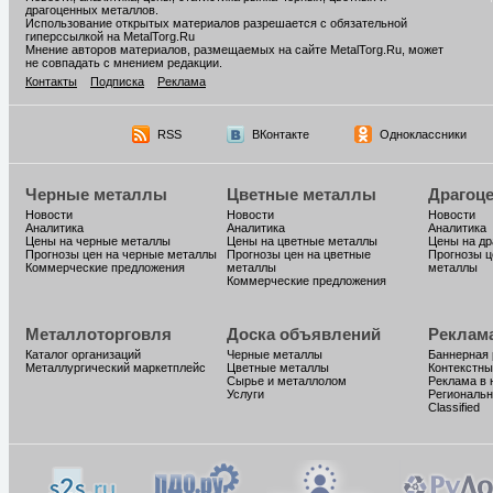
драгоценных металлов.
Использование открытых материалов разрешается с обязательной
гиперссылкой на MetalTorg.Ru
Мнение авторов материалов, размещаемых на сайте MetalTorg.Ru, может
не совпадать с мнением редакции.
Контакты
Подписка
Реклама
RSS
ВКонтакте
Одноклассники
Черные металлы
Цветные металлы
Драгоц
Новости
Новости
Новости
Аналитика
Аналитика
Аналитика
Цены на черные металлы
Цены на цветные металлы
Цены на д
Прогнозы цен на черные металлы
Прогнозы цен на цветные
Прогнозы ц
Коммерческие предложения
металлы
металлы
Коммерческие предложения
Металлоторговля
Доска объявлений
Реклам
Каталог организаций
Черные металлы
Баннерная
Металлургический маркетплейс
Цветные металлы
Контекстны
Сырье и металлолом
Реклама в 
Услуги
Региональн
Classified