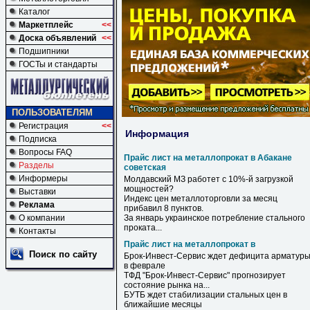
Каталог
Маркетплейс
<<
Доска объявлений
<<
Подшипники
ГОСТы и стандарты
ПОЛЬЗОВАТЕЛЯМ
Регистрация
<<
Информация
Подписка
Вопросы FAQ
Прайс лист на металлопрокат в Абакане
Разделы
советская
Информеры
Молдавский МЗ работет с 10%-й загрузкой
мощностей?
Выставки
Индекс цен металлоторговли за месяц
Реклама
прибавил 8 пунктов.
О компании
За январь украинское потребление стального
проката...
Контакты
Прайс лист на металлопрокат в
Поиск по сайту
Брок-Инвест-Сервис ждет дефицита арматур
в
феврале
ТФД "Брок-Инвест-Сервис" прогнозирует
состояние рынка
на
...
БУТБ ждет стабилизации стальных цен
в
ближайшие месяцы