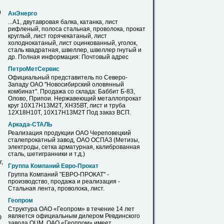
0
АнЭнерго
...А1, двутавровая балка, катанка,
лист
рифленый, полоса стальная, проволока, прокат
круглый,
лист
горячекатаный,
лист
холоднокатаный,
лист
оцинкованный, уголок,
сталь
квадратная, швеллер, швеллер гнутый и
др. Полная информация: Почтовый адрес
ПетроМетСервис
Официальный представитель по Северо-
Западу
ОАО
"Новосибирский оловянный
комбинат". Продажа со склада: Баббит Б-83,
Олово, Припои. Нержавеющий металлопрокат
круг 10Х17Н13М2Т, ХН35ВТ,
лист
и труба
12Х18Н10Т, 10Х17Н13М2Т Под заказ ВСП.
Аркада-
СТАЛЬ
Реализация продукции
ОАО
Череповецкий
сталепрокатный завод,
ОАО
ОСПАЗ (Метизы,
электроды, сетка арматурная, калиброванная
сталь
, шетигранники и т.д.)
,
Группа Компаний Евро-Прокат
Группа Компаний "ЕВРО-ПРОКАТ" -
производство, продажа и реализация -
Cтальная лента, проволока,
лист
.
Геопром
Структура
ОАО
«Геопром» в течение 14 лет
М
является официальным дилером Ревдинского
Ю
завода ОЦМ.
ОАО
«Геопром» имеет