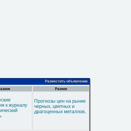
Разместить объявление
азное
Разное
еские
Прогнозы цен на рынке
я к журналу
черных, цветных и
гический
драгоценных металлов.
ь