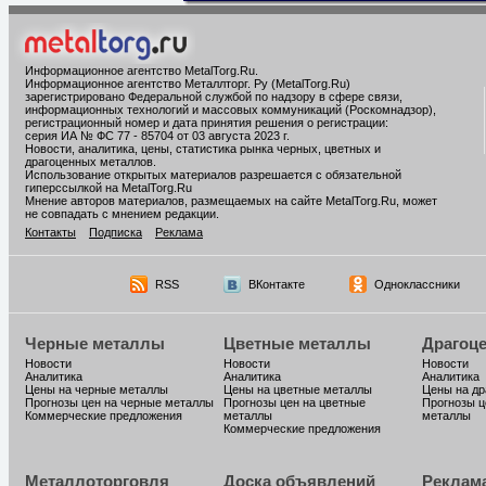
Информационное агентство MetalTorg.Ru
.
Информационное агентство Металлторг. Ру (MetalTorg.Ru)
зарегистрировано Федеральной службой по надзору в сфере связи,
информационных технологий и массовых коммуникаций (Роскомнадзор),
регистрационный номер и дата принятия решения о регистрации:
серия ИА № ФС 77 - 85704 от 03 августа 2023 г.
Новости, аналитика, цены, статистика рынка черных, цветных и
драгоценных металлов.
Использование открытых материалов разрешается с обязательной
гиперссылкой на MetalTorg.Ru
Мнение авторов материалов, размещаемых на сайте MetalTorg.Ru, может
не совпадать с мнением редакции.
Контакты
Подписка
Реклама
RSS
ВКонтакте
Одноклассники
Черные металлы
Цветные металлы
Драгоц
Новости
Новости
Новости
Аналитика
Аналитика
Аналитика
Цены на черные металлы
Цены на цветные металлы
Цены на д
Прогнозы цен на черные металлы
Прогнозы цен на цветные
Прогнозы ц
Коммерческие предложения
металлы
металлы
Коммерческие предложения
Металлоторговля
Доска объявлений
Реклам