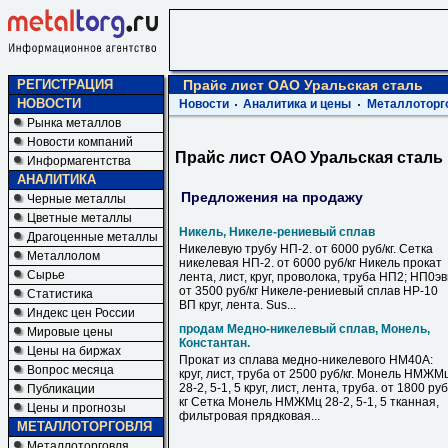
РЕГИСТРАЦИЯ
Прайс лист ОАО Уральская сталь
НОВОСТИ
Новости
Аналитика и цены
Металлоторг
Рынка металлов
Новости компаний
Прайс лист ОАО Уральская сталь
Информагентства
АНАЛИТИКА
Предложения на продажу
Черные металлы
Цветные металлы
Никель, Никеле-рениевый сплав
Драгоценные металлы
Никелевую трубу НП-2. от 6000 руб/кг. Сетка
Металлолом
никелевая НП-2. от 6000 руб/кг Никель прокат
Сырье
лента, лист, круг, проволока, труба НП2; НП0э
от 3500 руб/кг Никеле-рениевый сплав НР-10
Статистика
ВП круг, лента. Sus...
Индекс цен России
продам Медно-никелевый сплав, Монель,
Мировые цены
Константан.
Цены на биржах
Прокат из сплава медно-никелевого НМ40А:
Вопрос месяца
круг, лист, труба от 2500 руб/кг. Монель НМЖМ
28-2, 5-1, 5 круг, лист, лента, труба. от 1800 руб
Публикации
кг Сетка Монель НМЖМц 28-2, 5-1, 5 тканная,
Цены и прогнозы
фильтровая прядковая...
МЕТАЛЛОТОРГОВЛЯ
Металлоторговля