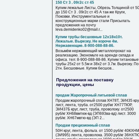
150 Ст 3 . 09г2с ст 45
Купим лежалые Листы, Обрезь Толщиной от 5
до 150 Ст 3 . 09г2с ст 45 А так-же Круги,
Поковки. Инструментальные и
конструкционные марки стали Присылать
предложения на почту
leva.demidenko02@mail.r...
Купим трубы бесшовные 12х18н10т.
Лежалые. Вырезку. Не короче 4м.
Нержавеющие. 8-900-088-88-86.
Возьмём нержавеющий металлопрокат на
реализацию. Экономьте на аренде склада и
офиса. тел: 8-900-088-88-86. Купим титановые
трубы 25х2 от 5.5м и 38х2 от 3.7м. Вырезку. По
2тн. Бесшовные. Купим бесшов...
Предложения на поставку
продукции, цены
продам Жаропрочный литьевой сплав
Продам жаропрочный сплав ХН78Т, ЭИ435 круг
лист, лента, труба. от2500 руб\кг ХН77ТЮР,
ЭИ437Б круг, лист, труба, проволоку. от2500
руб/кг ХН68вмтюк-вд (ЭП693ва-вд) лист. 3000
руб/кг. ХН67мвтю-вд (ЭП 2...
Продам прецизионный сплав
50Н круг, лента, фольга. от 1500 руб/кг 40КХН
(ЭИ995) лента, проволока. 3500 руб/кг 36НХТ