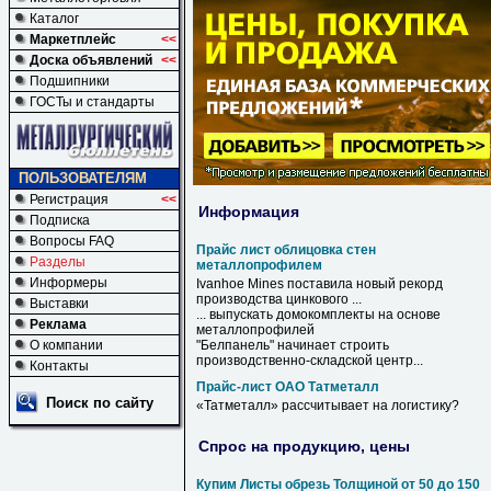
Каталог
Маркетплейс
<<
Доска объявлений
<<
Подшипники
ГОСТы и стандарты
ПОЛЬЗОВАТЕЛЯМ
Регистрация
<<
Информация
Подписка
Вопросы FAQ
Прайс лист облицовка стен
Разделы
металлопрофилем
Информеры
Ivanhoe Mines поставила новый рекорд
производства цинкового ...
Выставки
... выпускать домокомплекты на основе
Реклама
металлопрофилей
О компании
"Белпанель" начинает строить
производственно-складской центр...
Контакты
Прайс-лист ОАО Татметалл
Поиск по сайту
«
Татметалл
» рассчитывает на логистику?
Спрос на продукцию, цены
Купим Листы обрезь Толщиной от 50 до 150