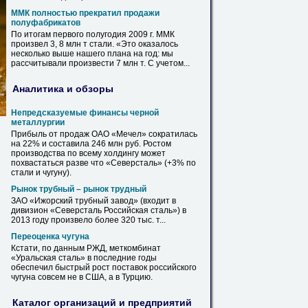
ММК полностью прекратил продажи
полуфабрикатов
По итогам первого полугодия 2009 г. ММК
произвел 3, 8 млн т
стали
. «Это оказалось
несколько выше нашего плана на год: мы
рассчитывали произвести 7 млн т. С учетом...
Аналитика и обзоры
Непредсказуемые финансы черной
металлургии
Прибыль от продаж
ОАО
«Мечел» сократилась
на 22% и составила 246 млн руб. Ростом
производства по всему холдингу может
похвастаться разве что «Северсталь» (+3% по
стали
и чугуну).
Рынок трубный – рынок трудный
ЗАО «Ижорский трубный завод» (входит в
дивизион «Северсталь Российская
сталь
») в
2013 году произвело более 320 тыс. т...
Переоценка чугуна
Кстати, по данным РЖД, меткомбинат
«
Уральская
сталь
» в последние годы
обеспечил быстрый рост поставок российского
чугуна совсем не в США, а в Турцию.
Каталог организаций и предприятий