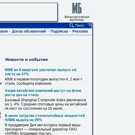
овля
Доска объявлений
Подписка
Реклама
Новости и события
ММК во II квартале увеличил выпуск х/к
листа
на 47%
ММК в первом полугодии выпустил 4, 2 млн т
ви
стали
, сообщила компания.
Акции китайских компаний растут на фоне
роста цен на
сталь
Базовый Shanghai Composite Index увеличился
на 1, 4%. Средние спотовые цены на китайский
г/к
лист
по состоянию на 16 июля...
ц
В июле загрузка сталелитейных мощностей
/
НЛМК вышла на 99%
В преддверии Дня металлурга первый вице-
президент — генеральный директор
ОАО
«НЛМК» Владимир Настич...