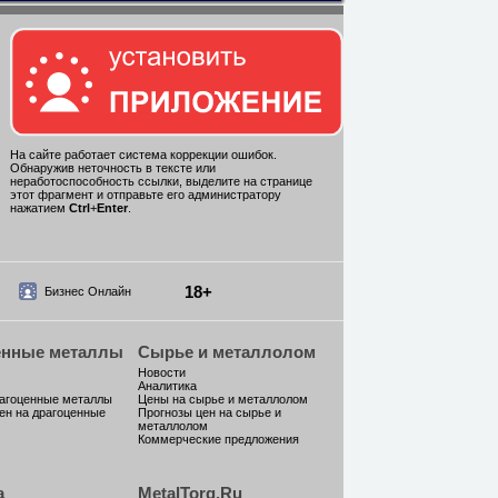
На сайте работает система коррекции ошибок.
Обнаружив неточность в тексте или
неработоспособность ссылки, выделите на странице
этот фрагмент и отправьте его администратору
нажатием
Ctrl
+
Enter
.
18+
Бизнес Онлайн
енные металлы
Сырье и металлолом
Новости
Аналитика
рагоценные металлы
Цены на сырье и металлолом
ен на драгоценные
Прогнозы цен на сырье и
металлолом
Коммерческие предложения
а
MetalTorg.Ru