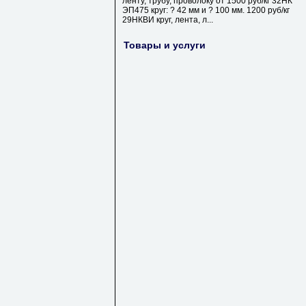
ленту, трубу, проволоку от 1500 руб/кг 32НК
ЭП475 круг: ? 42 мм и ? 100 мм. 1200 руб/кг
29НКВИ круг, лента, л...
Товары и услуги