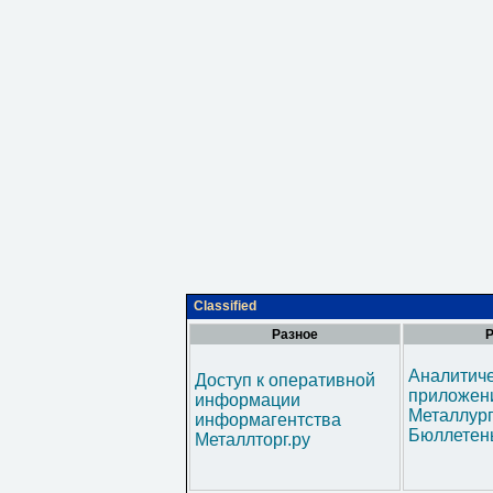
Classified
Разное
Р
Аналитич
Доступ к оперативной
приложени
информации
Металлур
информагентства
Бюллетен
Металлторг.ру