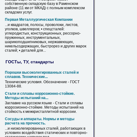
собственную складскую базу в Раменском
районе (11 км от МКАД) с полным комплексом
складских услуг.
Первая Металлургическая Компании
...и квадратов, полосы, проволоки,
листов
,
уголков, швеллеров; • спецсталей:
углеродистых, конструкционных, рессорно-
пружинных, инструментальных,
шарикоподшипниковых, нержавеющих,
никельсодержащих, быстрорез и других марок
сталей
; • деталей для...
ГОСТы, ТУ, стандарты
Порошки высоколегированных
сталей
и
сплавов. Технические...
Технические условия. Обозначение - ГОСТ
13084-88.
Стали
и сплавы коррозионно-стойкие.
Методы испытаний на...
Заглавие на русском языке -
Стали
и сплавы
коррозионно-стойкие. Методы испытаний на
стойкость к межкристаллитной коррозии.
Сосуды и аппараты. Нормы и методы
расчета на прочность.
...и низколегированных
сталей
, работающих в
условиях воздействия статических и повторно-