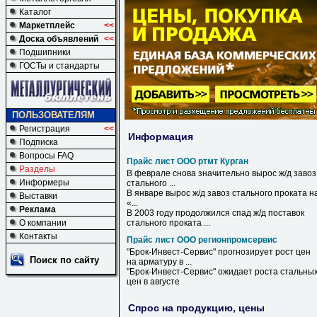
Каталог
Маркетплейс
<<
Доска объявлений
<<
Подшипники
ГОСТы и стандарты
ПОЛЬЗОВАТЕЛЯМ
Регистрация
<<
Информация
Подписка
Вопросы FAQ
Прайс лист ООО ртмт Курган
Разделы
В феврале снова значительно вырос ж/д завоз
Информеры
стального ...
В январе вырос ж/д завоз стального проката н
Выставки
«...
Реклама
В 2003 году продолжился спад ж/д поставок
О компании
стального проката ...
Контакты
Прайс лист ООО регионпромсервис
"Брок-Инвест-Сервис" прогнозирует рост цен
Поиск по сайту
на арматуру в ...
"Брок-Инвест-Сервис" ожидает роста стальны
цен в августе
Спрос на продукцию, цены