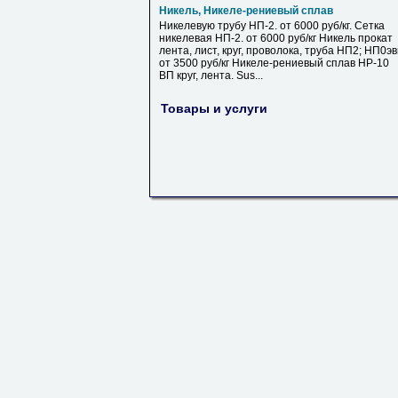
Никель, Никеле-рениевый сплав
Никелевую трубу НП-2. от 6000 руб/кг. Сетка
никелевая НП-2. от 6000 руб/кг Никель прокат
лента, лист, круг, проволока, труба НП2; НП0э
от 3500 руб/кг Никеле-рениевый сплав НР-10
ВП круг, лента. Sus...
Товары и услуги