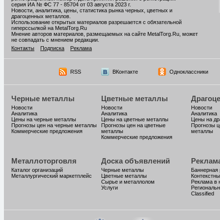
серия ИА № ФС 77 - 85704 от 03 августа 2023 г.
Новости, аналитика, цены, статистика рынка черных, цветных и
драгоценных металлов.
Использование открытых материалов разрешается с обязательной
гиперссылкой на MetalTorg.Ru
Мнение авторов материалов, размещаемых на сайте MetalTorg.Ru, может
не совпадать с мнением редакции.
Контакты
Подписка
Реклама
RSS
ВКонтакте
Одноклассники
Черные металлы
Цветные металлы
Драгоц
Новости
Новости
Новости
Аналитика
Аналитика
Аналитика
Цены на черные металлы
Цены на цветные металлы
Цены на д
Прогнозы цен на черные металлы
Прогнозы цен на цветные
Прогнозы ц
Коммерческие предложения
металлы
металлы
Коммерческие предложения
Металлоторговля
Доска объявлений
Реклам
Каталог организаций
Черные металлы
Баннерная
Металлургический маркетплейс
Цветные металлы
Контекстны
Сырье и металлолом
Реклама в 
Услуги
Региональн
Classified