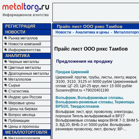
РЕГИСТРАЦИЯ
Прайс лист ООО рнкс Тамбов
НОВОСТИ
Новости
Аналитика и цены
Металлоторг
Рынка металлов
Новости компаний
Прайс лист ООО рнкс Тамбов
Информагентства
АНАЛИТИКА
Предложения на продажу
Черные металлы
Цветные металлы
Продам Цирконий
Драгоценные металлы
Цирконий: прутки, трубы, листы, ленту, марок
Металлолом
Э100, Э110, Э125 от 6000 руб/кг Циркониевый
Сырье
сплав: ЦГ-20; ЦН-25 круг, лист 15 000 руб/кг
Susarev@list.ru +79020401190
Статистика
Индекс цен России
Вольфрам, Вольфрамовые сплавы,
Вольфрамо-рениевые сплавы, Термопара
Мировые цены
ВР5/20, Твердосплавов
Цены на биржах
Вольфрам: лист, круг, проволоку, электроды,
Вопрос месяца
порошок Тигель вольфрамовый и ВР27
Вольфрамовые сплавы марок ВНЖ 7-3; ВНМ 5
Публикации
3; ВД 20; ВНБ-3 от 5000 руб/кг. Вольфрамо-
Цены и прогнозы
рениевую проволоку, лист, фольгу: ВР-...
МЕТАЛЛОТОРГОВЛЯ
Металлоторговля