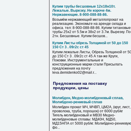
Купим трубы бесшовные 12х18н10т.
Лежалые. Вырезку. Не короче 4м.
Нержавеющие. 8-900-088-88-86.
Возьмём нержавеющий металлопрокат на
реализацию. Экономьте на аренде склада и
офиса. тел: 8-900-088-88-86. Купим титановые
трубы 25х2 от 5.5м и 38х2 от 3.7м. Вырезку. По
2тн. Бесшовные. Купим бесшов...
Купим Листы обрезь Толщиной от 50 до 150
150 Ст 3 . 09г2с ст 45
Купим лежалые Листы, Обрезь Толщиной от 5
до 150 Ст 3 . 09г2с ст 45 А так-же Круги,
Поковки. Инструментальные и
конструкционные марки стали Присылать
предложения на почту
leva.demidenko02@mail.r...
Предложения на поставку
продукции, цены
Молибден, Медно-молибденовый сплав,
Молибдено-рениевый сплав
Молибден прокат МЧ, МЧВП, ЦМ2А, (круг, лист,
проволока, труба, порошок) от 6000 руб/кг
Тигель молибденовый и МВ30 Медно-
молибденовые сплавы: МД40Н, МД50,
МД15НПА от 5000 руб/кг. Молибдено-рениеву
фо...