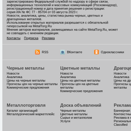
зарегистрировано Федеральной службой по надзору в сфере связи,
информационных технологий и массовых коммуникаций (Роскомнадзор),
регистрационный номер и дата принятия решения о регистрации:
серия ИА № ФС 77 - 85704 от 03 августа 2023 г.
Новости, аналитика, цены, статистика рынка черных, цветных и
драгоценных металлов.
Использование открытых материалов разрешается с обязательной
гиперссылкой на MetalTorg.Ru
Мнение авторов материалов, размещаемых на сайте MetalTorg.Ru, может
не совпадать с мнением редакции.
Контакты
Подписка
Реклама
RSS
ВКонтакте
Одноклассники
Черные металлы
Цветные металлы
Драгоц
Новости
Новости
Новости
Аналитика
Аналитика
Аналитика
Цены на черные металлы
Цены на цветные металлы
Цены на д
Прогнозы цен на черные металлы
Прогнозы цен на цветные
Прогнозы ц
Коммерческие предложения
металлы
металлы
Коммерческие предложения
Металлоторговля
Доска объявлений
Реклам
Каталог организаций
Черные металлы
Баннерная
Металлургический маркетплейс
Цветные металлы
Контекстны
Сырье и металлолом
Реклама в 
Услуги
Региональн
Classified