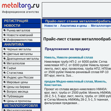
РЕГИСТРАЦИЯ
Прайс-лист станки металлообрабат
НОВОСТИ
Новости
Аналитика и цены
Металлоторг
Рынка металлов
Новости компаний
Прайс-лист станки металлообра
Информагентства
АНАЛИТИКА
Предложения на продажу
Черные металлы
Цветные металлы
Никель, Никеле-рениевый сплав
Драгоценные металлы
Никелевую трубу НП-2. от 6000 руб/кг. Сетка
Металлолом
никелевая НП-2. от 6000 руб/кг Никель прокат
Сырье
лента, лист, круг, проволока, труба НП2; НП0э
от 3500 руб/кг Никеле-рениевый сплав НР-10
Статистика
ВП круг, лента. Sus...
Индекс цен России
продам Медно-никелевый сплав, Монель,
Мировые цены
Константан.
Цены на биржах
Прокат из сплава медно-никелевого НМ40А:
Вопрос месяца
круг, лист, труба от 2500 руб/кг. Монель НМЖМ
28-2, 5-1, 5 круг, лист, лента, труба. от 1800 руб
Публикации
кг Сетка Монель НМЖМц 28-2, 5-1, 5 тканная,
Цены и прогнозы
фильтровая прядковая...
МЕТАЛЛОТОРГОВЛЯ
Металлоторговля