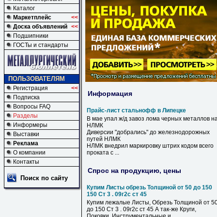
Каталог
Маркетплейс
<<
Доска объявлений
<<
Подшипники
ГОСТы и стандарты
ПОЛЬЗОВАТЕЛЯМ
Регистрация
<<
Информация
Подписка
Вопросы FAQ
Прайс-лист стальнофф в Липецке
Разделы
В
мае упал ж/д завоз лома черных металлов н
Информеры
НЛМК
Диверсии "добрались" до железнодорожных
Выставки
путей НЛМК
Реклама
НЛМК внедрил маркировку штрих кодом всего
О компании
проката с ...
Контакты
Спрос на продукцию, цены
Поиск по сайту
Купим Листы обрезь Толщиной от 50 до 150
150 Ст 3 . 09г2с ст 45
Купим лежалые Листы, Обрезь Толщиной от 5
до 150 Ст 3 . 09г2с ст 45 А так-же Круги,
Поковки. Инструментальные и