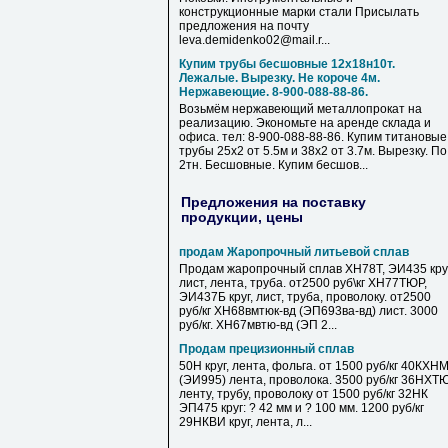
конструкционные марки стали Присылать
предложения на почту
leva.demidenko02@mail.r...
Купим трубы бесшовные 12х18н10т.
Лежалые. Вырезку. Не короче 4м.
Нержавеющие. 8-900-088-88-86.
Возьмём нержавеющий металлопрокат на
реализацию. Экономьте на аренде склада и
офиса. тел: 8-900-088-88-86. Купим титановые
трубы 25х2 от 5.5м и 38х2 от 3.7м. Вырезку. По
2тн. Бесшовные. Купим бесшов...
Предложения на поставку
продукции, цены
продам Жаропрочный литьевой сплав
Продам жаропрочный сплав ХН78Т, ЭИ435 круг
лист, лента, труба. от2500 руб\кг ХН77ТЮР,
ЭИ437Б круг, лист, труба, проволоку. от2500
руб/кг ХН68вмтюк-вд (ЭП693ва-вд) лист. 3000
руб/кг. ХН67мвтю-вд (ЭП 2...
Продам прецизионный сплав
50Н круг, лента, фольга. от 1500 руб/кг 40КХН
(ЭИ995) лента, проволока. 3500 руб/кг 36НХТ
ленту, трубу, проволоку от 1500 руб/кг 32НК
ЭП475 круг: ? 42 мм и ? 100 мм. 1200 руб/кг
29НКВИ круг, лента, л...