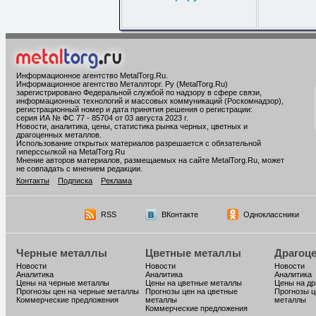
Информационное агентство MetalTorg.Ru
.
Информационное агентство Металлторг. Ру (MetalTorg.Ru)
зарегистрировано Федеральной службой по надзору в сфере связи,
информационных технологий и массовых коммуникаций (Роскомнадзор),
регистрационный номер и дата принятия решения о регистрации:
серия ИА № ФС 77 - 85704 от 03 августа 2023 г.
Новости, аналитика, цены, статистика рынка черных, цветных и
драгоценных металлов.
Использование открытых материалов разрешается с обязательной
гиперссылкой на MetalTorg.Ru
Мнение авторов материалов, размещаемых на сайте MetalTorg.Ru, может
не совпадать с мнением редакции.
Контакты
Подписка
Реклама
RSS
ВКонтакте
Одноклассники
Черные металлы
Цветные металлы
Драгоц
Новости
Новости
Новости
Аналитика
Аналитика
Аналитика
Цены на черные металлы
Цены на цветные металлы
Цены на д
Прогнозы цен на черные металлы
Прогнозы цен на цветные
Прогнозы ц
Коммерческие предложения
металлы
металлы
Коммерческие предложения