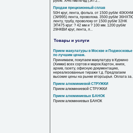
руб/кг. ХН67мвтю-вд (ЭП 2...
Продам прецизионный сплав
50Н круг, лента, фольга. от 1500 руб/кг 40КХН
(ЭИ995) лента, проволока. 3500 руб/кг 36НХТ
ленту, трубу, проволоку от 1500 руб/кг 32НК
ЭП475 круг: ? 42 мм и ? 100 мм. 1200 руб/кг
29НКВИ круг, лента, л...
Товары и услуги
Прием макулатуры в Москве и Подмосковье
по лучшим ценам.
Принимаем, покупаем макулатуру в Куркино
(Химки) всех сортов и марок.Картон, книги,
архив, газету, офисную документацию,
нереализованные тиражи т.д. Предлагаем
высокие цены на рынке вторсырья. Оплата за..
Прием алюминиевой СТРУЖКИ
Прием алюминиевой СТРУЖКИ
Прием алюминиевых БАНОК
Прием алюминиевых БАНОК