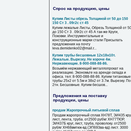
Спрос на продукцию, цены
Купим Листы обрезь Толщиной от 50 до 150
150 Ст 3 . 09г2с ст 45
Купим лежалые Листы, Обрезь Толщиной от 5
до 150 Ст 3 . 09г2с ст 45 А так-же Круги,
Поковки. Инструментальные и
конструкционные марки стали Присылать
предложения на почту
leva.demidenko02@mail.r...
Купим трубы бесшовные 12х18н10т.
Лежалые. Вырезку. Не короче 4м.
Нержавеющие. 8-900-088-88-86.
Возьмём нержавеющий металлопрокат на
реализацию. Экономьте на аренде склада и
офиса. тел: 8-900-088-88-86. Купим титановые
трубы 25х2 от 5.5м и 38х2 от 3.7м. Вырезку. По
2тн. Бесшовные. Купим бесшов...
Предложения на поставку
продукции, цены
продам Жаропрочный литьевой сплав
Продам жаропрочный сплав ХН78Т, ЭИ435 круг
лист, лента, труба. от2500 руб\кг ХН77ТЮР,
ЭИ437Б круг, лист, труба, проволоку. от2500
руб/кг ХН68вмтюк-вд (ЭП693ва-вд) лист. 3000