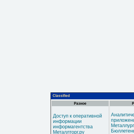
Classified
Разное
Р
Аналитич
Доступ к оперативной
приложени
информации
Металлур
информагентства
Бюллетен
Металлторг.ру