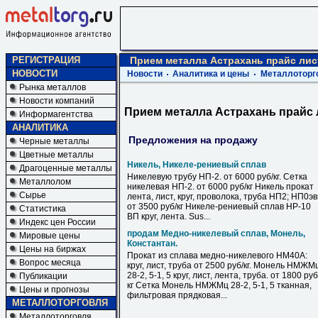
РЕГИСТРАЦИЯ
Прием металла Астрахань прайс лис
НОВОСТИ
Новости
Аналитика и цены
Металлоторг
Рынка металлов
Новости компаний
Прием металла Астрахань прайс 
Информагентства
АНАЛИТИКА
Предложения на продажу
Черные металлы
Цветные металлы
Никель, Никеле-рениевый сплав
Драгоценные металлы
Никелевую трубу НП-2. от 6000 руб/кг. Сетка
Металлолом
никелевая НП-2. от 6000 руб/кг Никель прокат
Сырье
лента, лист, круг, проволока, труба НП2; НП0э
от 3500 руб/кг Никеле-рениевый сплав НР-10
Статистика
ВП круг, лента. Sus...
Индекс цен России
продам Медно-никелевый сплав, Монель,
Мировые цены
Константан.
Цены на биржах
Прокат из сплава медно-никелевого НМ40А:
Вопрос месяца
круг, лист, труба от 2500 руб/кг. Монель НМЖМ
28-2, 5-1, 5 круг, лист, лента, труба. от 1800 руб
Публикации
кг Сетка Монель НМЖМц 28-2, 5-1, 5 тканная,
Цены и прогнозы
фильтровая прядковая...
МЕТАЛЛОТОРГОВЛЯ
Металлоторговля