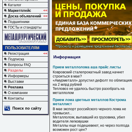
Каталог
Маркетплейс
<<
Доска объявлений
<<
Подшипники
ГОСТы и стандарты
ПОЛЬЗОВАТЕЛЯМ
Регистрация
<<
Информация
Подписка
Вопросы FAQ
Прием металлолома аша прайс листы
Разделы
Ковровский сталепрокатный завод начнет
Информеры
строиться в мае?
«Амурметалл» допустил дефолт по облигация
Выставки
на 2 млрд рублей
Реклама
Тепловоз не удалось быстро разобрать на
О компании
металлолом
Контакты
Прием лома цветных металлов Кострома
металлист
Поиск по сайту
В мае экспорт российского черного
лома
не
превысил...
Металлолом, выпавший из грузовика, убил
водителя легковушки
Металлы
еще подешевеют, но через полгода
возможен рост цен?