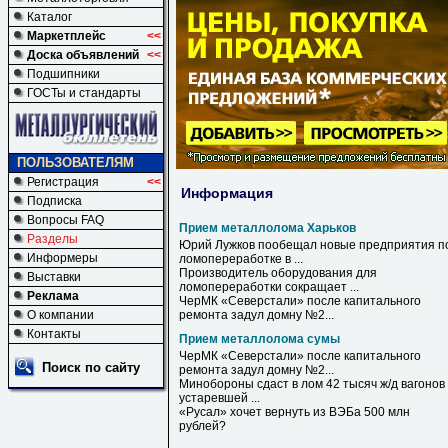
Каталог
Маркетплейс
<<
Доска объявлений
<<
Подшипники
ГОСТы и стандарты
ПОЛЬЗОВАТЕЛЯМ
Регистрация
<<
Информация
Подписка
Вопросы FAQ
Прием металлолома Харьков
Разделы
Юрий Лужков пообещал новые предприятия п
Информеры
ломопереработке в ...
Производитель оборудования для
Выставки
ломопереработки сокращает ...
Реклама
ЧерМК «Северстали» после капитального
О компании
ремонта задул домну №2...
Контакты
Прием металлолома сумы
ЧерМК «Северстали» после капитального
Поиск по сайту
ремонта задул домну №2...
Минобороны сдаст в лом 42 тысяч ж/д вагонов
устаревшей ...
«Русал» хочет вернуть из ВЭБа 500 млн
рублей?