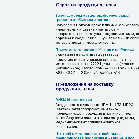
Спрос на продукцию, цены
Закупаем лом металлов, ферросплавы,
графит в любых количествах
Закупаем в Новосибирске в любых количествах
- лом черных и цветных металлов; -
ферросплавы и лигатуры; - редкие металлы, и
порошки и соединения; - бу и лежалый делово
металлопрокат; - лом электронн...
Прием металлолома в Казани и по России
Компания ООО «МинХан» (Казань)
представляет актуальные цены на цветные
металлы и сплавы. ???? Цены за кг (если не
указано иное): Олово (лом) — 2 600 руб. Бабб
Б83 (ГОСТ) — 2 050 руб. Баббит Б16 ...
Предложения на поставку
продукции, цены
АНОДЫ никелевые
Анод и лента никелевые НПА-1; НП2; НП2Э
Цветной металлопрокат, кабельно-
проводниковая продукция в наличие и под
заказ Закупаем лома и отходы латуни, меди,
медно-никеливых сплавов Агентское
вознагражде...
Цветной металлопрокат, кабельно-
проводниковая продукция в наличие и под