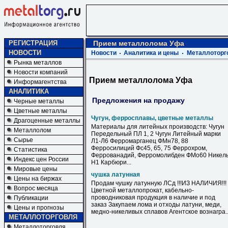
РЕГИСТРАЦИЯ
Прием металлолома Уфа
НОВОСТИ
Новости
Аналитика и цены
Металлоторг
Рынка металлов
Новости компаний
Прием металлолома Уфа
Информагентства
АНАЛИТИКА
Предложения на продажу
Черные металлы
Цветные металлы
Чугун, ферросплавы, цветные металлы
Драгоценные металлы
Материалы для литейных производств: Чугун
Металлолом
Передельный ПЛ 1, 2 Чугун Литейный марки
Сырье
Л1-Л6 Ферромарганец ФМн78, 88
Ферросилиций Фс45, 65, 75 Феррохром,
Статистика
Феррованадий, Ферромолибден ФМо60 Никел
Индекс цен России
Н1 Карбюри...
Мировые цены
чушка латунная
Цены на биржах
Продам чушку латунную ЛСд !!!ИЗ НАЛИЧИЯ!!!
Вопрос месяца
Цветной металлопрокат, кабельно-
проводниковая продукция в наличие и под
Публикации
заказ Закупаем лома и отходы латуни, меди,
Цены и прогнозы
медно-никеливых сплавов Агентское вознагра..
МЕТАЛЛОТОРГОВЛЯ
Металлоторговля