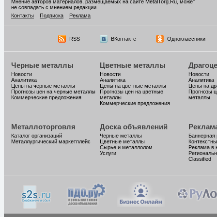
Мнение авторов материалов, размещаемых на сайте MetalTorg.Ru, может
не совпадать с мнением редакции.
Контакты
Подписка
Реклама
RSS
ВКонтакте
Одноклассники
Черные металлы
Цветные металлы
Драгоц
Новости
Новости
Новости
Аналитика
Аналитика
Аналитика
Цены на черные металлы
Цены на цветные металлы
Цены на д
Прогнозы цен на черные металлы
Прогнозы цен на цветные
Прогнозы ц
Коммерческие предложения
металлы
металлы
Коммерческие предложения
Металлоторговля
Доска объявлений
Реклам
Каталог организаций
Черные металлы
Баннерная
Металлургический маркетплейс
Цветные металлы
Контекстны
Сырье и металлолом
Реклама в 
Услуги
Региональн
Classified