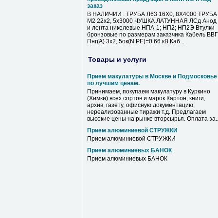
заказ
В НАЛИЧИИ : ТРУБА Л63 16Х0, 8Х4000 ТРУБА
М2 22х2, 5х3000 ЧУШКА ЛАТУННАЯ ЛСд Анод
и лента никелевые НПА-1; НП2; НП2Э Втулки
бронзовые по размерам заказчика Кабель ВВГ
Пнг(А) 3х2, 5ок(N.PE)=0.66 кВ Каб...
Товары и услуги
Прием макулатуры в Москве и Подмосковье
по лучшим ценам.
Принимаем, покупаем макулатуру в Куркино
(Химки) всех сортов и марок.Картон, книги,
архив, газету, офисную документацию,
нереализованные тиражи т.д. Предлагаем
высокие цены на рынке вторсырья. Оплата за..
Прием алюминиевой СТРУЖКИ
Прием алюминиевой СТРУЖКИ
Прием алюминиевых БАНОК
Прием алюминиевых БАНОК