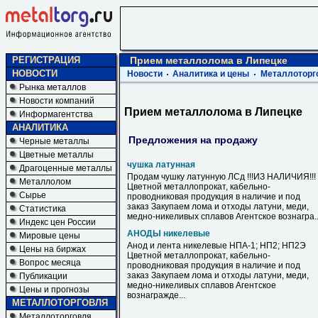
РЕГИСТРАЦИЯ
Прием металлолома в Липецке
НОВОСТИ
Новости
Аналитика и цены
Металлоторг
Рынка металлов
Новости компаний
Прием металлолома в Липецке
Информагентства
АНАЛИТИКА
Предложения на продажу
Черные металлы
Цветные металлы
чушка латунная
Драгоценные металлы
Продам чушку латунную ЛСд !!!ИЗ НАЛИЧИЯ!!!
Металлолом
Цветной металлопрокат, кабельно-
Сырье
проводниковая продукция в наличие и под
заказ Закупаем лома и отходы латуни, меди,
Статистика
медно-никеливых сплавов Агентское вознагра..
Индекс цен России
АНОДЫ никелевые
Мировые цены
Анод и лента никелевые НПА-1; НП2; НП2Э
Цены на биржах
Цветной металлопрокат, кабельно-
Вопрос месяца
проводниковая продукция в наличие и под
заказ Закупаем лома и отходы латуни, меди,
Публикации
медно-никеливых сплавов Агентское
Цены и прогнозы
вознагражде...
МЕТАЛЛОТОРГОВЛЯ
Металлоторговля