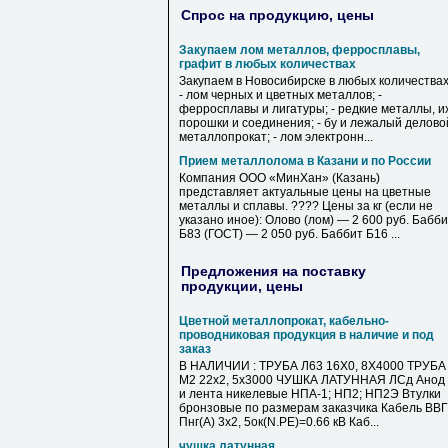
Спрос на продукцию, цены
Закупаем лом металлов, ферросплавы,
графит в любых количествах
Закупаем в Новосибирске в любых количествах
- лом черных и цветных металлов; -
ферросплавы и лигатуры; - редкие металлы, и
порошки и соединения; - бу и лежалый делово
металлопрокат; - лом электронн...
Прием металлолома в Казани и по России
Компания ООО «МинХан» (Казань)
представляет актуальные цены на цветные
металлы и сплавы. ???? Цены за кг (если не
указано иное): Олово (лом) — 2 600 руб. Бабб
Б83 (ГОСТ) — 2 050 руб. Баббит Б16 ...
Предложения на поставку
продукции, цены
Цветной металлопрокат, кабельно-
проводниковая продукция в наличие и под
заказ
В НАЛИЧИИ : ТРУБА Л63 16Х0, 8Х4000 ТРУБА
М2 22х2, 5х3000 ЧУШКА ЛАТУННАЯ ЛСд Анод
и лента никелевые НПА-1; НП2; НП2Э Втулки
бронзовые по размерам заказчика Кабель ВВГ
Пнг(А) 3х2, 5ок(N.PE)=0.66 кВ Каб...
чушка латунная