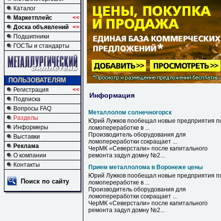
Каталог
Маркетплейс
<<
Доска объявлений
<<
Подшипники
ГОСТы и стандарты
ПОЛЬЗОВАТЕЛЯМ
Регистрация
<<
Информация
Подписка
Вопросы FAQ
Металлолом солнечногорск
Разделы
Юрий Лужков пообещал новые предприятия п
Информеры
ломопереработке в ...
Производитель оборудования для
Выставки
ломопереработки сокращает ...
Реклама
ЧерМК «Северстали» после капитального
О компании
ремонта задул домну №2...
Контакты
Прием металлолома в Воронеже цены
Юрий Лужков пообещал новые предприятия п
Поиск по сайту
ломопереработке
в
...
Производитель оборудования для
ломопереработки сокращает ...
ЧерМК «Северстали» после капитального
ремонта задул домну №2...