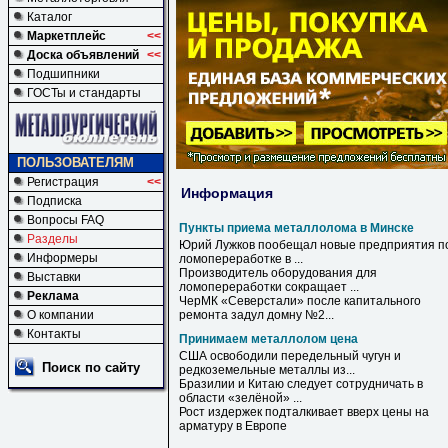
Каталог
Маркетплейс
<<
Доска объявлений
<<
Подшипники
ГОСТы и стандарты
ПОЛЬЗОВАТЕЛЯМ
Регистрация
<<
Информация
Подписка
Вопросы FAQ
Пункты приема металлолома в Минске
Разделы
Юрий Лужков пообещал новые предприятия п
Информеры
ломопереработке
в
...
Производитель оборудования для
Выставки
ломопереработки сокращает ...
Реклама
ЧерМК «Северстали» после капитального
О компании
ремонта задул домну №2...
Контакты
Принимаем металлолом цена
США освободили передельный чугун и
Поиск по сайту
редкоземельные металлы из...
Бразилии и Китаю следует сотрудничать в
области «зелёной» ...
Рост издержек подталкивает вверх
цены
на
арматуру в Европе