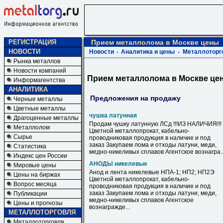
РЕГИСТРАЦИЯ
Прием металлолома в Москве цены
НОВОСТИ
Новости
Аналитика и цены
Металлоторг
Рынка металлов
Новости компаний
Прием металлолома в Москве це
Информагентства
АНАЛИТИКА
Предложения на продажу
Черные металлы
Цветные металлы
чушка латунная
Драгоценные металлы
Продам чушку латунную ЛСд !!!ИЗ НАЛИЧИЯ!!!
Металлолом
Цветной металлопрокат, кабельно-
Сырье
проводниковая продукция в наличие и под
заказ Закупаем лома и отходы латуни, меди,
Статистика
медно-никеливых сплавов Агентское вознагра..
Индекс цен России
АНОДЫ никелевые
Мировые цены
Анод и лента никелевые НПА-1; НП2; НП2Э
Цены на биржах
Цветной металлопрокат, кабельно-
Вопрос месяца
проводниковая продукция в наличие и под
заказ Закупаем лома и отходы латуни, меди,
Публикации
медно-никеливых сплавов Агентское
Цены и прогнозы
вознагражде...
МЕТАЛЛОТОРГОВЛЯ
Металлоторговля