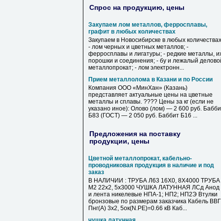
Спрос на продукцию, цены
Закупаем лом металлов, ферросплавы,
графит в любых количествах
Закупаем в Новосибирске в любых количествах
- лом черных и цветных металлов; -
ферросплавы и лигатуры; - редкие металлы, и
порошки и соединения; - бу и лежалый делово
металлопрокат; - лом электронн...
Прием металлолома в Казани и по России
Компания ООО «МинХан» (Казань)
представляет актуальные цены на цветные
металлы и сплавы. ???? Цены за кг (если не
указано иное): Олово (лом) — 2 600 руб. Бабб
Б83 (ГОСТ) — 2 050 руб. Баббит Б16 ...
Предложения на поставку
продукции, цены
Цветной металлопрокат, кабельно-
проводниковая продукция в наличие и под
заказ
В НАЛИЧИИ : ТРУБА Л63 16Х0, 8Х4000 ТРУБА
М2 22х2, 5х3000 ЧУШКА ЛАТУННАЯ ЛСд Анод
и лента никелевые НПА-1; НП2; НП2Э Втулки
бронзовые по размерам заказчика Кабель ВВГ
Пнг(А) 3х2, 5ок(N.PE)=0.66 кВ Каб...
чушка латунная