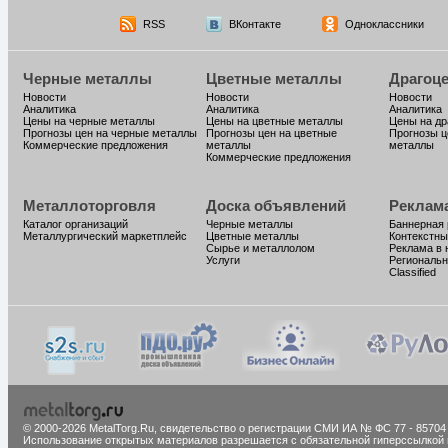
RSS
ВКонтакте
Одноклассники
Черные металлы
Цветные металлы
Драгоц
Новости
Новости
Новости
Аналитика
Аналитика
Аналитика
Цены на черные металлы
Цены на цветные металлы
Цены на д
Прогнозы цен на черные металлы
Прогнозы цен на цветные
Прогнозы ц
Коммерческие предложения
металлы
металлы
Коммерческие предложения
Металлоторговля
Доска объявлений
Реклам
Каталог организаций
Черные металлы
Баннерная
Металлургический маркетплейс
Цветные металлы
Контекстны
Сырье и металлолом
Реклама в 
Услуги
Региональн
Classified
© 2000-2026 MetalTorg.Ru,
cвидетельство о регистрации СМИ ИА № ФС 77 - 85704
Использование открытых материалов разрешается с обязательной гиперссылкой 