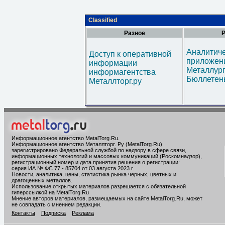
Classified
Разное
Р
Аналитич
Доступ к оперативной
приложени
информации
Металлур
информагентства
Бюллетен
Металлторг.ру
Информационное агентство MetalTorg.Ru
.
Информационное агентство Металлторг. Ру (MetalTorg.Ru)
зарегистрировано Федеральной службой по надзору в сфере связи,
информационных технологий и массовых коммуникаций (Роскомнадзор),
регистрационный номер и дата принятия решения о регистрации:
серия ИА № ФС 77 - 85704 от 03 августа 2023 г.
Новости, аналитика, цены, статистика рынка черных, цветных и
драгоценных металлов.
Использование открытых материалов разрешается с обязательной
гиперссылкой на MetalTorg.Ru
Мнение авторов материалов, размещаемых на сайте MetalTorg.Ru, может
не совпадать с мнением редакции.
Контакты
Подписка
Реклама