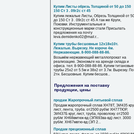
Купим Листы обрезь Толщиной от 50 до 150
150 Ст 3 . 09г2с ст 45
Купим лежалые Листы, Обрезь Толщиной от 5
до 150 Ст 3 . 09г2с ст 45 А так-же Круги,
Поковки. Инструментальные и
конструкционные марки стали Присылать
предложения на почту
leva.demidenko02@mail.r...
Купим трубы бесшовные 12х18н10т.
Лежалые. Вырезку. Не короче 4м.
Нержавеющие. 8-900-088-88-86.
Возьмём нержавеющий металлопрокат на
реализацию. Экономьте на аренде склада и
офиса. тел: 8-900-088-88-86. Купим титановые
трубы 25х2 от 5.5м и 38х2 от 3.7м. Вырезку. По
2тн. Бесшовные. Купим бесшов...
Предложения на поставку
продукции, цены
продам Жаропрочный литьевой сплав
Продам жаропрочный сплав ХН78Т, ЭИ435 круг
лист, лента, труба. от2500 руб\кг ХН77ТЮР,
ЭИ437Б круг, лист, труба, проволоку. от2500
руб/кг ХН68вмтюк-вд (ЭП693ва-вд) лист. 3000
руб/кг. ХН67мвтю-вд (ЭП 2...
Продам прецизионный сплав