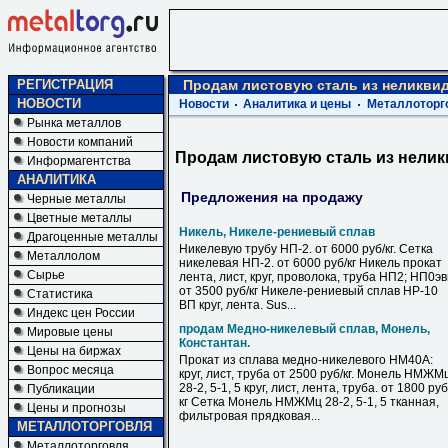
РЕГИСТРАЦИЯ
Продам листовую сталь из неликви
НОВОСТИ
Новости
Аналитика и цены
Металлоторг
Рынка металлов
Новости компаний
Продам листовую сталь из нели
Информагентства
АНАЛИТИКА
Предложения на продажу
Черные металлы
Цветные металлы
Никель, Никеле-рениевый сплав
Драгоценные металлы
Никелевую трубу НП-2. от 6000 руб/кг. Сетка
Металлолом
никелевая НП-2. от 6000 руб/кг Никель прокат
Сырье
лента, лист, круг, проволока, труба НП2; НП0э
от 3500 руб/кг Никеле-рениевый сплав НР-10
Статистика
ВП круг, лента. Sus...
Индекс цен России
продам Медно-никелевый сплав, Монель,
Мировые цены
Константан.
Цены на биржах
Прокат из сплава медно-никелевого НМ40А:
Вопрос месяца
круг, лист, труба от 2500 руб/кг. Монель НМЖМ
28-2, 5-1, 5 круг, лист, лента, труба. от 1800 руб
Публикации
кг Сетка Монель НМЖМц 28-2, 5-1, 5 тканная,
Цены и прогнозы
фильтровая прядковая...
МЕТАЛЛОТОРГОВЛЯ
Металлоторговля