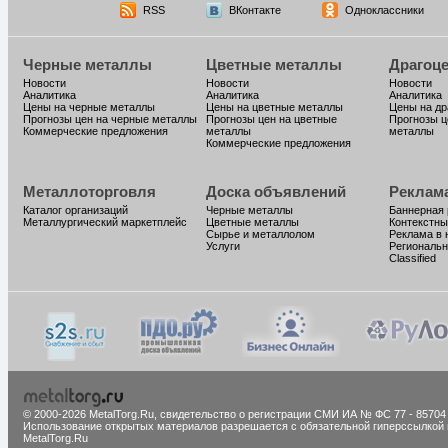
RSS
ВКонтакте
Одноклассники
Черные металлы
Цветные металлы
Драгоц
Новости
Новости
Новости
Аналитика
Аналитика
Аналитика
Цены на черные металлы
Цены на цветные металлы
Цены на д
Прогнозы цен на черные металлы
Прогнозы цен на цветные
Прогнозы ц
Коммерческие предложения
металлы
металлы
Коммерческие предложения
Металлоторговля
Доска объявлений
Реклам
Каталог организаций
Черные металлы
Баннерная
Металлургический маркетплейс
Цветные металлы
Контекстны
Сырье и металлолом
Реклама в 
Услуги
Региональн
Classified
© 2000-2026 MetalTorg.Ru,
cвидетельство о регистрации СМИ ИА № ФС 77 - 85704
Использование открытых материалов разрешается с обязательной гиперссылкой 
MetalTorg.Ru