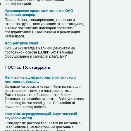
М
сертификацией.
Ю
Красноярское представительство ОАО
Норильскгазпром
Переработка, складирование, хранение и
отправка грузов, поступающих от поставщиков,
а также заключение договоров поставок с
предприятиями г. Красноярска и реализация
неликвидов
.
ДорЦентрКомплект
ТРУБЫ Б/У всегда в наличии демонтаж на
постоянной основе БАЛКИ Б/У
Неликвид
Оборудование и запчасти к АБЗ, БРУ.
ГОСТы, ТУ, стандарты
Печи ванные для изготовления тянутого
листового
стекла....
Заглавие на русском языке - Печи ванные для
изготовления тянутого
листового
стекла.
Расчет показателей энергопотребления.
Заглавие на английском языке - Bath type ovens
for making drawn sheet glass. Calculation of
power-consuming indices.
Контроль неразрушающий. Акустический
звуковой метод ...
Стандарт не распространяется на бетонные,
безобжиговые, мелкоштучные фасонные