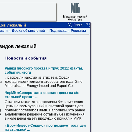
дов лежалый
овля
Доска объявлений
Подписка
Реклама
квидов лежалый
Новости и события
Рынки плоского проката и труб 2011: факты,
события, итоги
...раскрыли каждую
из
этих тем. Среди
ви
докладчиков и комментаторов этого года: Sino
Minerals and Energy Import and Export Co...
ЧерМК «Северсталь» снижает цены на х/к
стальной прокат ...
Отметим также, что оставлены без изменения
цены на весь рулонный и
листовой
прокат для
ц
прямых поставок с НЛМК. Напомним, что ранее
/
аналогичное решение оставить без изменения
в июле цены на эту продукцию принял и ММК.
«Брок-Инвест-Сервис» прогнозирует рост цен
на стальной ...