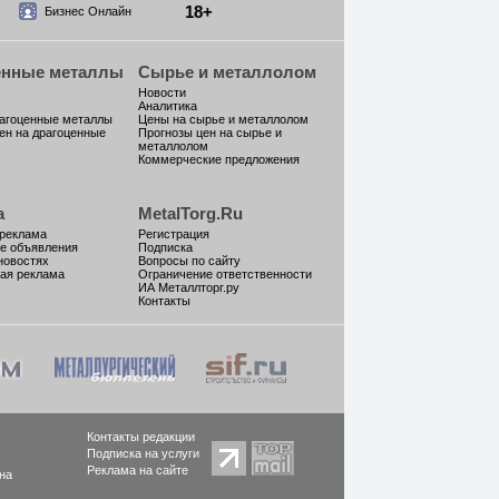
18+
Бизнес Онлайн
енные металлы
Сырье и металлолом
Новости
Аналитика
рагоценные металлы
Цены на сырье и металлолом
ен на драгоценные
Прогнозы цен на сырье и
металлолом
Коммерческие предложения
а
MetalTorg.Ru
 реклама
Регистрация
е объявления
Подписка
новостях
Вопросы по сайту
ая реклама
Ограничение ответственности
ИА Металлторг.ру
Контакты
Контакты редакции
Подписка на услуги
Реклама на сайте
на