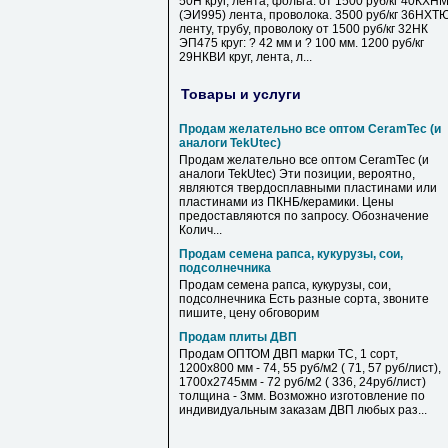
50Н круг, лента, фольга. от 1500 руб/кг 40КХН
(ЭИ995) лента, проволока. 3500 руб/кг 36НХТ
ленту, трубу, проволоку от 1500 руб/кг 32НК
ЭП475 круг: ? 42 мм и ? 100 мм. 1200 руб/кг
29НКВИ круг, лента, л...
Товары и услуги
Продам желательно все оптом CeramTec (и
аналоги TekUtec)
Продам желательно все оптом CeramTec (и
аналоги TekUtec) Эти позиции, вероятно,
являются твердосплавными пластинами или
пластинами из ПКНБ/керамики. Цены
предоставляются по запросу. Обозначение
Колич...
Продам семена рапса, кукурузы, сои,
подсолнечника
Продам семена рапса, кукурузы, сои,
подсолнечника Есть разные сорта, звоните
пишите, цену обговорим
Продам плиты ДВП
Продам ОПТОМ ДВП марки ТС, 1 сорт,
1200х800 мм - 74, 55 руб/м2 ( 71, 57 руб/лист),
1700х2745мм - 72 руб/м2 ( 336, 24руб/лист)
толщина - 3мм. Возможно изготовление по
индивидуальным заказам ДВП любых раз...