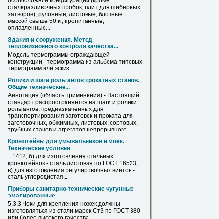
особосложной конфигурации (кроме
сталеразливочных пробок, плит для шиберных
затворов), рулонные,
листовые
, блочные
массой свыше 50 кг, пропитанные,
оплавленные...
Здания и сооружения. Метод
тепловизионного контроля качества...
Модель термограммы ограждающей
конструкции - термограмма
из
альбома типовых
термограмм или эскиз...
Ролики и шаги рольгангов прокатных станов.
Общие технические...
Аннотация (область применения) - Настоящий
стандарт распространяется на шаги и ролики
рольгангов, предназначенных для
транспортирования заготовок и проката для
заготовочных, обжимных,
листовых
, сортовых,
трубных станов и агрегатов непрерывного...
Кронштейны для умывальников и моек.
Технические условия
...1412; б) для изготовления стальных
кронштейнов -
сталь
листовая
по ГОСТ 16523;
в) для изготовления регулировочных винтов -
сталь
углеродистая...
Приборы санитарно-технические чугунные
эмалированные.
5.3.3 Чеки для крепления ножек должны
изготовляться
из
стали
марок Ст3 по ГОСТ 380
или более высокого качества.