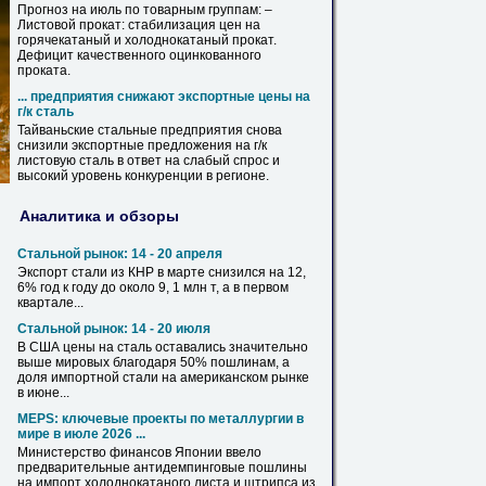
Прогноз на июль по товарным группам: –
Листовой
прокат: стабилизация цен на
горячекатаный и холоднокатаный прокат.
Дефицит качественного оцинкованного
проката.
... предприятия снижают экспортные цены на
г/к
сталь
Тайваньские стальные предприятия снова
снизили экспортные предложения на г/к
листовую
сталь
в ответ на слабый спрос и
высокий уровень конкуренции в регионе.
Аналитика и обзоры
Стальной рынок: 14 - 20 апреля
Экспорт
стали
из
КНР в марте снизился на 12,
6% год к году до около 9, 1 млн т, а в первом
квартале...
Стальной рынок: 14 - 20 июля
В США цены на
сталь
оставались значительно
выше мировых благодаря 50% пошлинам, а
доля импортной
стали
на американском рынке
в июне...
MEPS: ключевые проекты по металлургии в
мире в июле 2026 ...
Министерство финансов Японии ввело
предварительные антидемпинговые пошлины
на импорт холоднокатаного листа и штрипса
из