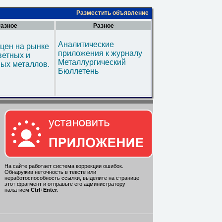
Разместить объявление
азное
Разное
Аналитические
цен на рынке
приложения к журналу
ветных и
Металлургический
ых металлов.
Бюллетень
На сайте работает система коррекции ошибок.
Обнаружив неточность в тексте или
неработоспособность ссылки, выделите на странице
этот фрагмент и отправьте его администратору
нажатием
Ctrl
+
Enter
.