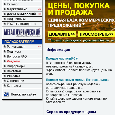
Каталог
Маркетплейс
<<
Доска объявлений
<<
Подшипники
ГОСТы и стандарты
ПОЛЬЗОВАТЕЛЯМ
Регистрация
<<
Информация
Подписка
Вопросы FAQ
Продам листогиб б у
Разделы
В Воронежской области украли
Информеры
металлопрокатный станок для ...
"Брок-Инвест-Сервис" прогнозирует цены на
Выставки
июнь
Реклама
Продам листовую медь в Петрозаводске
О компании
Asarco сокращает рабочую неделю и
Контакты
останавливает завод
в
...
Китайская Zhongai заинтересована
в
Поиск по сайту
приобретении Luanshya
Китай
в
феврале удвоил импорт
меди
, но
отказался от...
Спрос на продукцию, цены