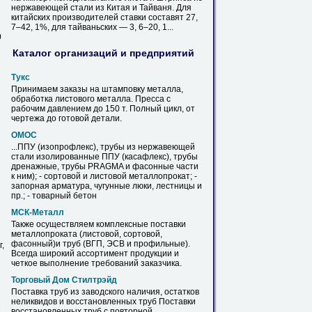
нержавеющей
стали
из
Китая и Тайваня. Для
китайских производителей ставки составят 27,
7–42, 1%, для тайваньских — 3, 6–20, 1...
0
Каталог организаций и предприятий
Тукс
Принимаем заказы на штамповку металла,
обработка
листового
металла. Пресса с
рабочим давлением до 150 т. Полный цикл, от
чертежа до готовой детали.
ОМОС
...ППУ (изопрофлекс), трубы
из
нержавеющей
стали
изолированные ППУ (касафлекс), трубы
дренажные, трубы PRAGMA и фасонные части
к ним); - сортовой и
листовой
металлопрокат; -
запорная арматура, чугунные люки, лестницы и
пр.; - товарный бетон
МСК-Металл
Также осуществляем комплексные поставки
металлопроката (
листовой
, сортовой,
фасонный)и труб (ВГП, ЭСВ и профильные).
,
Всегда широкий ассортимент продукции и
четкое выполнение требований заказчика.
Торговый Дом Стилтрэйд
Поставка труб
из
заводского наличия, остатков
неликвидов
и восстановленных труб Поставки
восстановленных труб с повторной